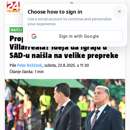
PRIJAVA
Sport
Komentari
5
NAIŠLI NA OTPOR
Propada plan Barcelone i
Villarreala? Ideja da igraju u
SAD-u naišla na velike prepreke
Piše
Petar Božičević
,
subota, 23.8.2025. u 11:30
Čitanje članka: 1 min