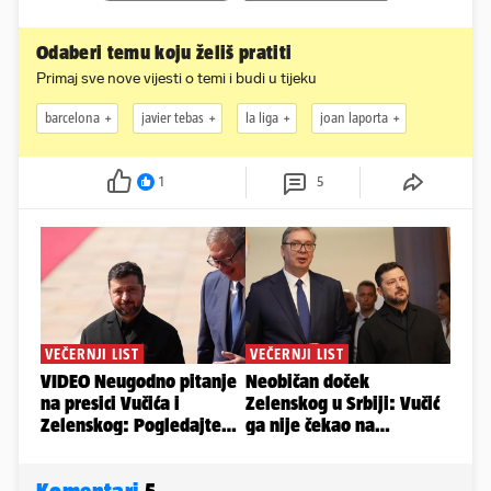
Odaberi temu koju želiš pratiti
Primaj sve nove vijesti o temi i budi u tijeku
barcelona
javier tebas
la liga
joan laporta
1
5
Komentari
5