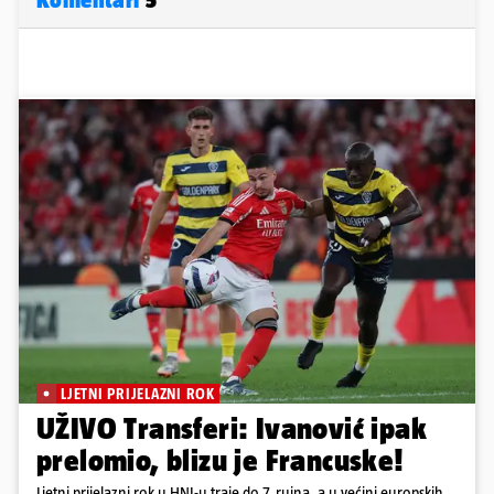
LJETNI PRIJELAZNI ROK
UŽIVO Transferi: Ivanović ipak
prelomio, blizu je Francuske!
Ljetni prijelazni rok u HNL-u traje do 7. rujna, a u većini europskih