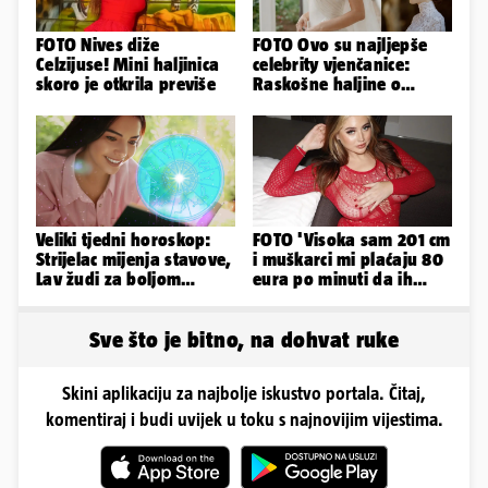
FOTO Nives diže
FOTO Ovo su najljepše
Celzijuse! Mini haljinica
celebrity vjenčanice:
skoro je otkrila previše
Raskošne haljine o
kojima je pričao cijeli
svijet
Veliki tjedni horoskop:
FOTO 'Visoka sam 201 cm
Strijelac mijenja stavove,
i muškarci mi plaćaju 80
Lav žudi za boljom
eura po minuti da ih
plaćom, Bik je rastresen
pokorim riječima'
Sve što je bitno, na dohvat ruke
Skini aplikaciju za najbolje iskustvo portala. Čitaj,
komentiraj i budi uvijek u toku s najnovijim vijestima.