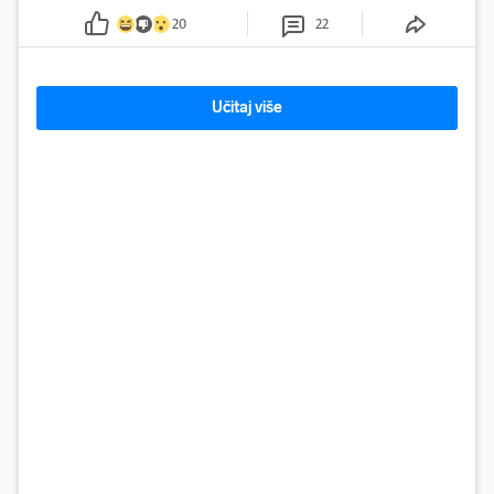
kontrolira
20
22
Učitaj više