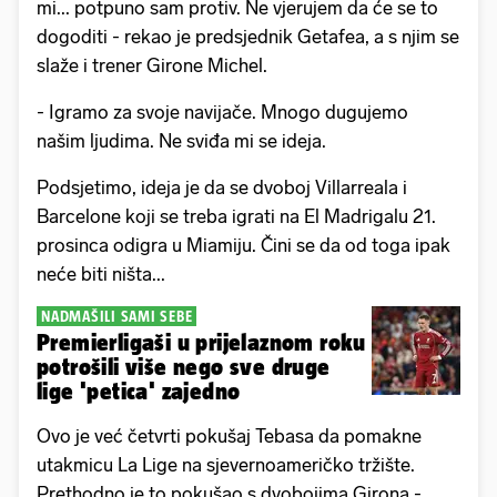
mi... potpuno sam protiv. Ne vjerujem da će se to
dogoditi - rekao je predsjednik Getafea, a s njim se
slaže i trener Girone Michel.
- Igramo za svoje navijače. Mnogo dugujemo
našim ljudima. Ne sviđa mi se ideja.
Podsjetimo, ideja je da se dvoboj Villarreala i
Barcelone koji se treba igrati na El Madrigalu 21.
prosinca odigra u Miamiju. Čini se da od toga ipak
neće biti ništa...
NADMAŠILI SAMI SEBE
Premierligaši u prijelaznom roku
potrošili više nego sve druge
lige 'petica' zajedno
Ovo je već četvrti pokušaj Tebasa da pomakne
utakmicu La Lige na sjevernoameričko tržište.
Prethodno je to pokušao s dvobojima Girona -