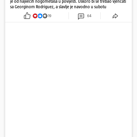
je od najvećih nogometaša u povijesti. Uskoro bi se trebao vjenčati
sa Georginom Rodriguez, a slavlje je navodno u subotu
19
64