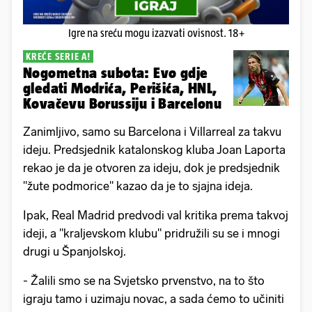
Igre na sreću mogu izazvati ovisnost. 18+
KREĆE SERIE A!
Nogometna subota: Evo gdje
gledati Modrića, Perišića, HNL,
Kovačevu Borussiju i Barcelonu
Zanimljivo, samo su Barcelona i Villarreal za takvu
ideju. Predsjednik katalonskog kluba Joan Laporta
rekao je da je otvoren za ideju, dok je predsjednik
"žute podmorice" kazao da je to sjajna ideja.
Ipak, Real Madrid predvodi val kritika prema takvoj
ideji, a "kraljevskom klubu" pridružili su se i mnogi
drugi u Španjolskoj.
- Žalili smo se na Svjetsko prvenstvo, na to što
igraju tamo i uzimaju novac, a sada ćemo to učiniti