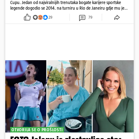
Cupu. Jedan od najviralnijih trenutaka bogate karijere sportske
legende dogodio se 2014. na turniru u Rio de Janeiru gdje mu je
pažnju odvlačila ljepotica iza klupe
29
79
OTVORILA SE O PROŠLOSTI