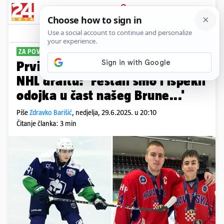
PRIJAVA
Sport
Komentari
1
ZA POVIJEST
PLUS+
Prvi Hrvat koji je izabran na
NHL draftu: 'Feštali smo i ispekli
odojka u čast našeg Brune...'
Piše
Zdravko Barišić
,
nedjelja, 29.6.2025. u 20:10
Čitanje članka: 3 min