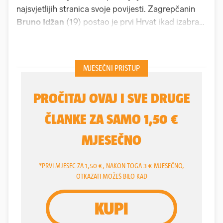
najsvjetlijih stranica svoje povijesti. Zagrepčanin
Bruno Idžan
(19) postao je prvi Hrvat ikad izabran
na draftu NHL-a, najjače i najprestižnije hokejaške
lige svijeta. Kao 181. izbor u šestoj rundi, dovela ga
je kanadska momčad Ottawa Senators, čime je san
jednog mladića postao stvarnost.