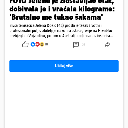
FOTO Jelenu je zlostavljao otac,
dobivala je i vraćala kilograme:
'Brutalno me tukao šakama'
Bivša tenisačica Jelena Dokić (42) prošla je težak životni i
profesionalni put, s obitelji je nakon srpske agresije na Hrvatsku
prebjegla u Vojvodinu, potom u Australiju gdje danas inspirira
mnoge
18
53
Učitaj više