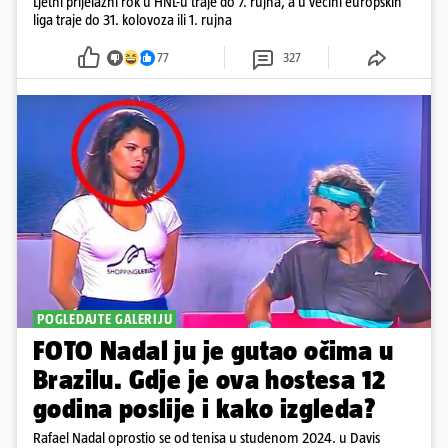
Ljetni prijelazni rok u HNL-u traje do 7. rujna, a u većini europskih
liga traje do 31. kolovoza ili 1. rujna
77
327
POGLEDAJTE GALERIJU
FOTO Nadal ju je gutao očima u
Brazilu. Gdje je ova hostesa 12
godina poslije i kako izgleda?
Rafael Nadal oprostio se od tenisa u studenom 2024. u Davis