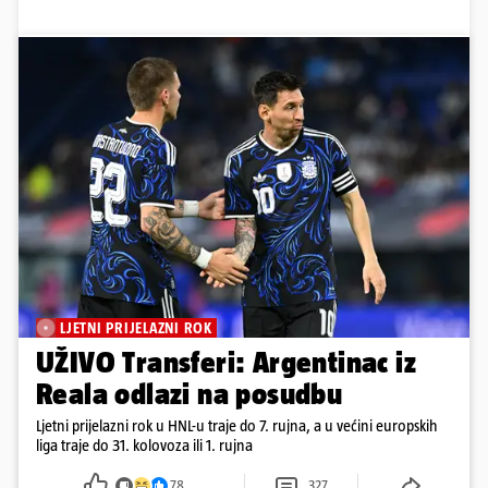
LJETNI PRIJELAZNI ROK
UŽIVO Transferi: Argentinac iz
Reala odlazi na posudbu
Ljetni prijelazni rok u HNL-u traje do 7. rujna, a u većini europskih
liga traje do 31. kolovoza ili 1. rujna
78
327