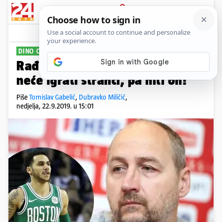
PRIJAVA
Sport
Komentari
97
DINO OTKLONIO DVOJBE
Rađa o Larkinu: Za Hrvatsku
neće igrati stranci, pa niti on!
Piše
Tomislav Gabelić
,
Dubravko Miličić
,
nedjelja, 22.9.2019. u 15:01