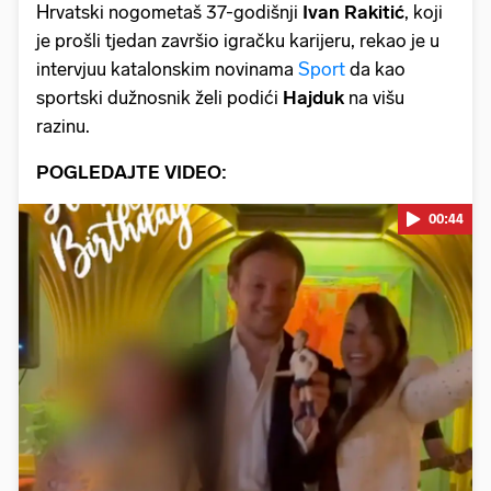
Hrvatski nogometaš 37-godišnji
Ivan Rakitić
, koji
je prošli tjedan završio igračku karijeru, rekao je u
intervjuu katalonskim novinama
Sport
da kao
sportski dužnosnik želi podići
Hajduk
na višu
razinu.
POGLEDAJTE VIDEO:
00:44
Pokretanje videa...