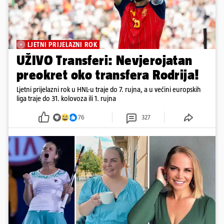
LJETNI PRIJELAZNI ROK
UŽIVO Transferi: Nevjerojatan
preokret oko transfera Rodrija!
Ljetni prijelazni rok u HNL-u traje do 7. rujna, a u većini europskih
liga traje do 31. kolovoza ili 1. rujna
76
327