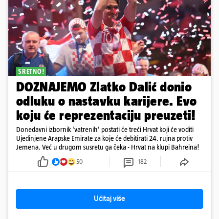
SRETNO!
DOZNAJEMO Zlatko Dalić donio
odluku o nastavku karijere. Evo
koju će reprezentaciju preuzeti!
Donedavni izbornik 'vatrenih' postati će treći Hrvat koji će voditi
Ujedinjene Arapske Emirate za koje će debitirati 24. rujna protiv
Jemena. Već u drugom susretu ga čeka - Hrvat na klupi Bahreina!
50
182
Učitaj više