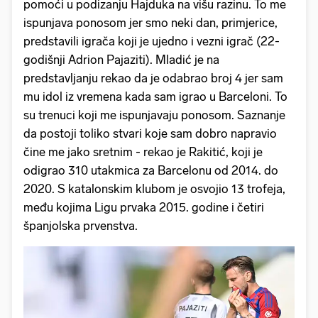
pomoći u podizanju Hajduka na višu razinu. To me
ispunjava ponosom jer smo neki dan, primjerice,
predstavili igrača koji je ujedno i vezni igrač (22-
godišnji Adrion Pajaziti). Mladić je na
predstavljanju rekao da je odabrao broj 4 jer sam
mu idol iz vremena kada sam igrao u Barceloni. To
su trenuci koji me ispunjavaju ponosom. Saznanje
da postoji toliko stvari koje sam dobro napravio
čine me jako sretnim - rekao je Rakitić, koji je
odigrao 310 utakmica za Barcelonu od 2014. do
2020. S katalonskim klubom je osvojio 13 trofeja,
među kojima Ligu prvaka 2015. godine i četiri
španjolska prvenstva.