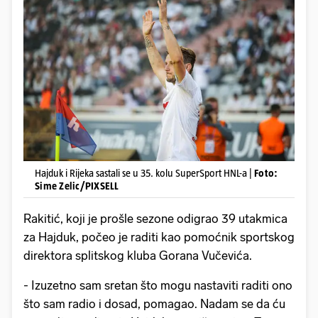
Hajduk i Rijeka sastali se u 35. kolu SuperSport HNL-a |
Foto:
Sime Zelic/PIXSELL
Rakitić, koji je prošle sezone odigrao 39 utakmica
za Hajduk, počeo je raditi kao pomoćnik sportskog
direktora splitskog kluba Gorana Vučevića.
- Izuzetno sam sretan što mogu nastaviti raditi ono
što sam radio i dosad, pomagao. Nadam se da ću