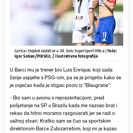
Gorica i Hajduk sastali se u 34. kolu SuperSport HNL-a |
Foto:
Igor Soban/PIXSELL / ilustrativna fotografija
U Barci mu je trener bio Luis Enrique, koji sada
žanje uspjehe s PSG-om, pa se je prisjetio kako se
je osjećao kada je stigao poziv iz "Blaugrane":
- Bio sam u avionu s reprezentacijom, pred
polijetanje na SP u Brazilu kada me nazvao brat i
rekao da hitno moramo razgovarati jer se radi o
važnoj stvari. Kratko sam se čuo sa sportskim
direktorom Barce Zubizarretom, koji mi je kazao