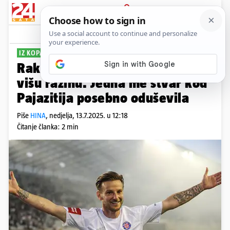
PRIJAVA
Sport
Komentari
72
IZ KOPAČKI U ODIJELO
Rakitić: Želim podići Hajduk na
višu razinu. Jedna me stvar kod
Pajazitija posebno oduševila
Piše
HINA
,
nedjelja, 13.7.2025. u 12:18
Čitanje članka: 2 min