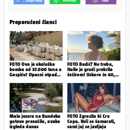
Preporučeni članci
FOTO Ovo je ekološka
FOTO Badić? Ne treba,
bomba od 37.000 tona u
Halle je grudi prekrila
Gospiću! Opasni otpad
šeširom! Uskoro će 60,
prijetnja je i ljudima
ljetuje u golim izdanjima
Malo jezero na Bundeku
FOTO Zgrozila bi Cro
gotovo presušilo, ovako
Copa. Voli se šamarati,
izgleda danas
sami joj se javljaju