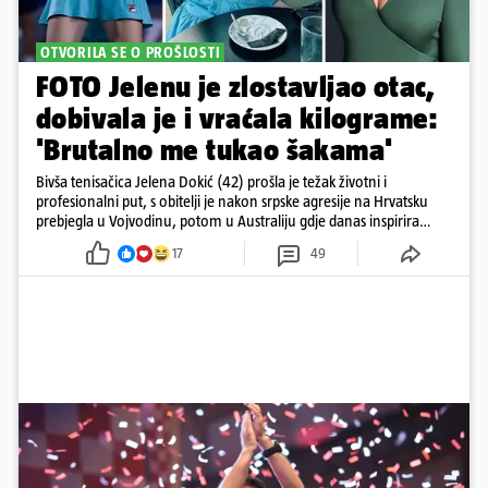
OTVORILA SE O PROŠLOSTI
FOTO Jelenu je zlostavljao otac,
dobivala je i vraćala kilograme:
'Brutalno me tukao šakama'
Bivša tenisačica Jelena Dokić (42) prošla je težak životni i
profesionalni put, s obitelji je nakon srpske agresije na Hrvatsku
prebjegla u Vojvodinu, potom u Australiju gdje danas inspirira
mnoge
17
49