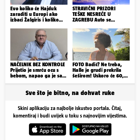
Evo koliko će Hajduk
STRAVIČNI PRIZORI
zaraditi u Europi ako
TEŠKE NESREĆE U
izbaci Žalgiris i koliko
ZAGREBU Auto se
ako izbori ligašku fazu
prepolovio, čovjek
poginuo
NAČELNIK BEZ KONTROLE
FOTO Badić? Ne treba,
Prijetio je smrću ocu s
Halle je grudi prekrila
bebom, napao ga je sa
šeširom! Uskoro će 60,
svoja dva sina!
ljetuje u golim izdanjima
Sve što je bitno, na dohvat ruke
Skini aplikaciju za najbolje iskustvo portala. Čitaj,
komentiraj i budi uvijek u toku s najnovijim vijestima.