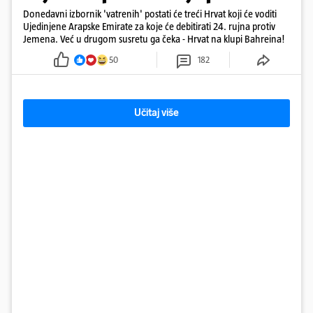
Donedavni izbornik 'vatrenih' postati će treći Hrvat koji će voditi
Ujedinjene Arapske Emirate za koje će debitirati 24. rujna protiv
Jemena. Već u drugom susretu ga čeka - Hrvat na klupi Bahreina!
50
182
Učitaj više