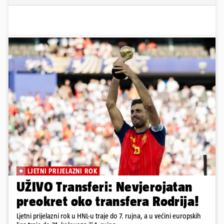
LJETNI PRIJELAZNI ROK
UŽIVO Transferi: Nevjerojatan
preokret oko transfera Rodrija!
Ljetni prijelazni rok u HNL-u traje do 7. rujna, a u većini europskih