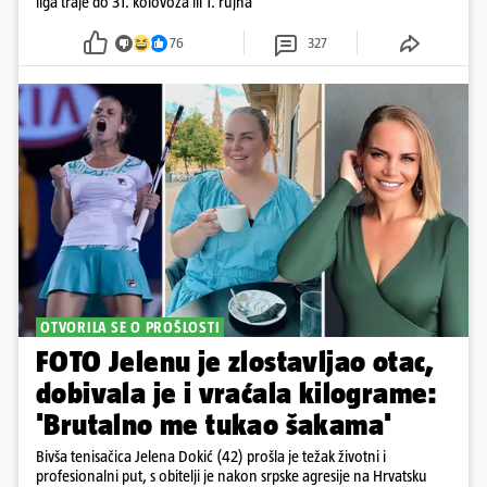
liga traje do 31. kolovoza ili 1. rujna
76
327
OTVORILA SE O PROŠLOSTI
FOTO Jelenu je zlostavljao otac,
dobivala je i vraćala kilograme:
'Brutalno me tukao šakama'
Bivša tenisačica Jelena Dokić (42) prošla je težak životni i
profesionalni put, s obitelji je nakon srpske agresije na Hrvatsku