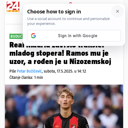
PRIJAVA
Sport
Komentari
2
BUDUĆA ZVIJEZDA
Real Madrid završio transfer
mladog stopera! Ramos mu je
uzor, a rođen je u Nizozemskoj
Piše
Petar Božičević
,
subota, 17.5.2025. u 14:12
Čitanje članka: 1 min