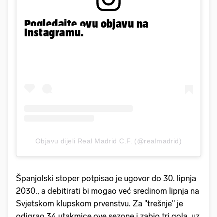
Pogledajte ovu objavu na
Instagramu.
Objavu dijeli Real Madrid C.F. (@realmadrid)
Španjolski stoper potpisao je ugovor do 30. lipnja
2030., a debitirati bi mogao već sredinom lipnja na
Svjetskom klupskom prvenstvu. Za "trešnje" je
odigrao 34 utakmice ove sezone i zabio tri gola, uz