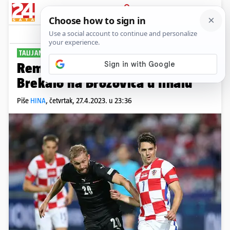
PRIJAVA
Sport
Komentari
0
TALIJANSKI KUP
Remi 'viola' s Cremoneseom,
Brekalo na Brozovića u finalu
Piše
HINA
,
četvrtak, 27.4.2023. u 23:36