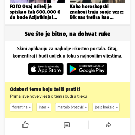
FOTO Ovaj učitelj je
Kako horoskopski
spiskao čak 600.000 €
znakovi truju svoje veze:
da bude Azijatkinja!
Bik vas tretira kao
Ponovno želi biti
vlasništvo, Jarcu je veza
muško...
ugovor
Sve što je bitno, na dohvat ruke
Skini aplikaciju za najbolje iskustvo portala. Čitaj,
komentiraj i budi uvijek u toku s najnovijim vijestima.
Odaberi temu koju želiš pratiti
Primaj sve nove vijesti o temi i budi u tijeku
fiorentina
inter
marcelo brozović
josip brekalo