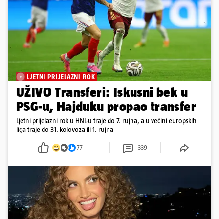
LJETNI PRIJELAZNI ROK
UŽIVO Transferi: Iskusni bek u
PSG-u, Hajduku propao transfer
Ljetni prijelazni rok u HNL-u traje do 7. rujna, a u većini europskih
liga traje do 31. kolovoza ili 1. rujna
77
339