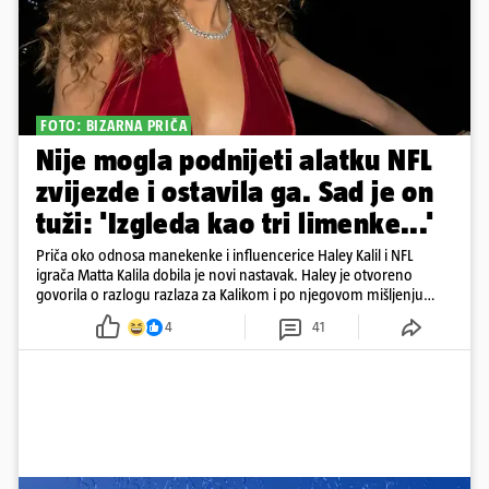
FOTO: BIZARNA PRIČA
Nije mogla podnijeti alatku NFL
zvijezde i ostavila ga. Sad je on
tuži: 'Izgleda kao tri limenke...'
Priča oko odnosa manekenke i influencerice Haley Kalil i NFL
igrača Matta Kalila dobila je novi nastavak. Haley je otvoreno
govorila o razlogu razlaza za Kalikom i po njegovom mišljenju
prešla granicu dobrog ukusa
4
41