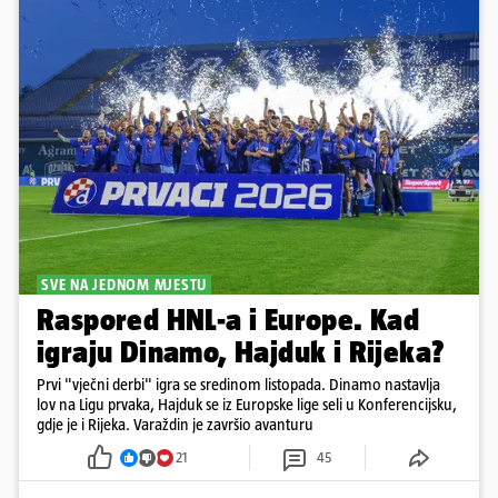
SVE NA JEDNOM MJESTU
Raspored HNL-a i Europe. Kad
igraju Dinamo, Hajduk i Rijeka?
Prvi "vječni derbi" igra se sredinom listopada. Dinamo nastavlja
lov na Ligu prvaka, Hajduk se iz Europske lige seli u Konferencijsku,
gdje je i Rijeka. Varaždin je završio avanturu
21
45