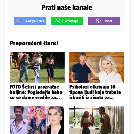
Prati naše kanale
Preporučeni članci
FOTO Šeširi i prozračne
Psiholozi otkrivaju 10
haljine: Pogledajte kako
tipova ljudi koje trebate
su se dame sredile za
izbaciti iz života za
311. Sinjsku alku
vlastito dobro