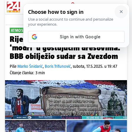
PRIJAVA
Sport
Komentari
4
ATMOSFERA NA MAKSIMIRU
Rijedak prizor na Maksimiru,
'modri' u gostujućim dresovima.
BBB obilježio sudar sa Zvezdom
Piše
Marko Šnidarić
,
Boris Trifunović
,
subota, 17.5.2025. u 19:47
Čitanje članka: 3 min