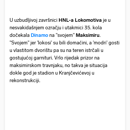
U uzbudljivoj završnici
HNL-a
Lokomotiva
je u
nesvakidašnjem ozračju i utakmici 35. kola
dočekala
Dinamo
na "svojem"
Maksimiru
.
"Svojem" jer 'lokosi' su bili domaćini, a 'modri' gosti
u vlastitom dvorištu pa su na teren istrčali u
gostujućoj garnituri. Vrlo rijedak prizor na
maksimirskom travnjaku, no takva je situacija
dokle god je stadion u Kranjčevićevoj u
rekonstrukciji.