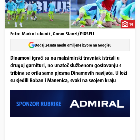
14
Foto: Marko Lukunić, Goran Stanzl/PIXSELL
Dodaj 24sata među omiljene izvore na Googleu
Dinamovi igrači su na maksimirski travnjak istrčali u
drugoj garnituri, no unatoč službenom gostovanju s
tribina se orila samo pjesma Dinamovih navijača. U loži
su sjedili Boban i Manenica, svaki na svojem kraju