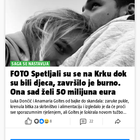
SAGA SE NASTAVLJA
FOTO Spetljali su se na Krku dok
su bili djeca, završilo je burno.
Ona sad želi 50 milijuna eura
Luka Dončić i Anamaria Goltes od bajke do skandala: zaruke pukle,
krenula bitka za skrbništvo i alimentaciju i izgledalo je da će proći
sve sporazumnim rješenjem, ali Goltes je šokirala novom tužbom
u Sloveniji
8
22