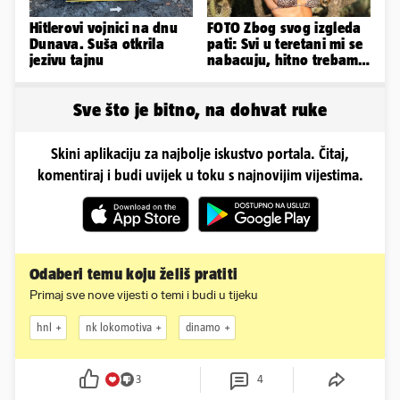
Hitlerovi vojnici na dnu
FOTO Zbog svog izgleda
Dunava. Suša otkrila
pati: Svi u teretani mi se
jezivu tajnu
nabacuju, hitno trebam
tjelohranitelja!
Sve što je bitno, na dohvat ruke
Skini aplikaciju za najbolje iskustvo portala. Čitaj,
komentiraj i budi uvijek u toku s najnovijim vijestima.
Odaberi temu koju želiš pratiti
Primaj sve nove vijesti o temi i budi u tijeku
hnl
nk lokomotiva
dinamo
3
4