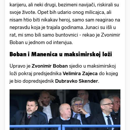
karijeru, ali neki drugi, bezimeni navijači, riskirali su
svoje živote. Opet bih udario onog milicajca, ali
nisam htio biti nikakav heroj, samo sam reagirao na
nepravdu koja je trajala godinama. Junaci su išli u
rat, mi smo bili samo buntovnici - rekao je Zvonimir
Boban u jednom od intervjua.
Boban i Manenica u maksimirskoj loži
Upravo je
Zvonimir Boban
sjedio u maksimirskoj
loži pokraj predsjednika
Velimira
Zajeca
do kojeg
je bio dopredsjednik
Dubravko Skender
.