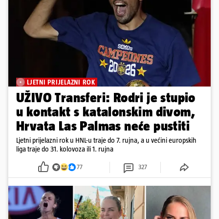
LJETNI PRIJELAZNI ROK
UŽIVO Transferi: Rodri je stupio
u kontakt s katalonskim divom,
Hrvata Las Palmas neće pustiti
Ljetni prijelazni rok u HNL-u traje do 7. rujna, a u većini europskih
liga traje do 31. kolovoza ili 1. rujna
77
327