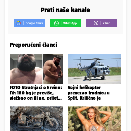
Prati naše kanale
Preporučeni članci
FOTO Stručnjaci o Ervinu:
Vojni helikopter
Tih 180 kg je previše,
prevezao trudnicu u
vježbao on ili ne, prijete
Split. Kritično je
mu mnoge komplikacije