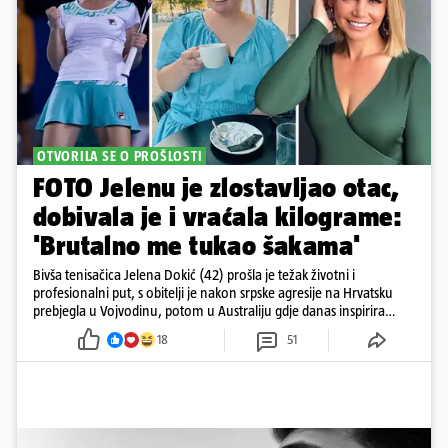
OTVORILA SE O PROŠLOSTI
FOTO Jelenu je zlostavljao otac,
dobivala je i vraćala kilograme:
'Brutalno me tukao šakama'
Bivša tenisačica Jelena Dokić (42) prošla je težak životni i
profesionalni put, s obitelji je nakon srpske agresije na Hrvatsku
prebjegla u Vojvodinu, potom u Australiju gdje danas inspirira
mnoge
18
51