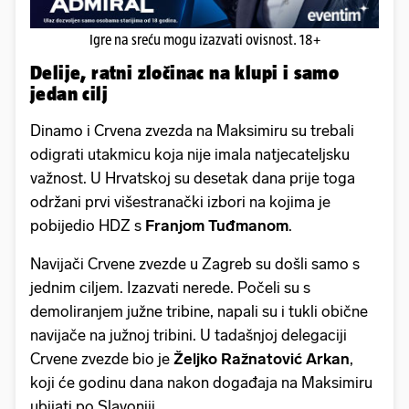
Igre na sreću mogu izazvati ovisnost. 18+
Delije, ratni zločinac na klupi i samo
jedan cilj
Dinamo i Crvena zvezda na Maksimiru su trebali
odigrati utakmicu koja nije imala natjecateljsku
važnost. U Hrvatskoj su desetak dana prije toga
održani prvi višestranački izbori na kojima je
pobijedio HDZ s
Franjom Tuđmanom
.
Navijači Crvene zvezde u Zagreb su došli samo s
jednim ciljem. Izazvati nerede. Počeli su s
demoliranjem južne tribine, napali su i tukli obične
navijače na južnoj tribini. U tadašnjoj delegaciji
Crvene zvezde bio je
Željko Ražnatović Arkan
,
koji će godinu dana nakon događaja na Maksimiru
ubijati po Slavoniji.