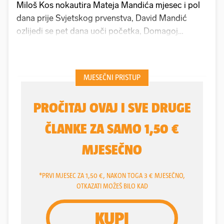
Miloš Kos nokautira Mateja Mandića mjesec i pol
dana prije Svjetskog prvenstva, David Mandić
ozlijedi se pet dana uoči početka, Domagoj
Duvnjak i Luka Cindrić u drugoj utakmici. To se
zove loša sreća. A onu dobru, kažu, treba znati
isprovicirati...