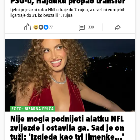
PSG-u, Hajduku propao transfer
Ljetni prijelazni rok u HNL-u traje do 7. rujna, a u većini europskih
liga traje do 31. kolovoza ili 1. rujna
77
339
FOTO: BIZARNA PRIČA
Nije mogla podnijeti alatku NFL
zvijezde i ostavila ga. Sad je on
tuži: 'Izgleda kao tri limenke...'