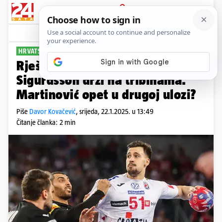
PRIJAVA
Sport
Komentari
0
HRVATSKA - ZELENORTSKI OTOCI (18.00)
PLUS+
Rješenje za hrvatske probleme
Sigurdsson drži na tribinama.
Martinović opet u drugoj ulozi?
Piše
Davor Kovačević
,
srijeda, 22.1.2025. u 13:49
Čitanje članka: 2 min