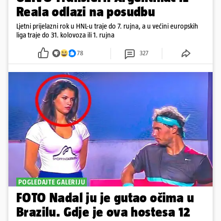
Reala odlazi na posudbu
Ljetni prijelazni rok u HNL-u traje do 7. rujna, a u većini europskih
liga traje do 31. kolovoza ili 1. rujna
78
327
POGLEDAJTE GALERIJU
FOTO Nadal ju je gutao očima u
Brazilu. Gdje je ova hostesa 12