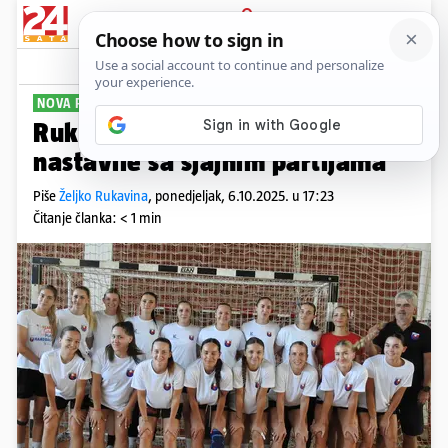
PRIJAVA
Sport
Komentari
0
NOVA POBJEDA
Rukometašice Bjelovara
nastavile sa sjajnim partijama
Piše
Željko Rukavina
,
ponedjeljak, 6.10.2025. u 17:23
Čitanje članka: < 1 min