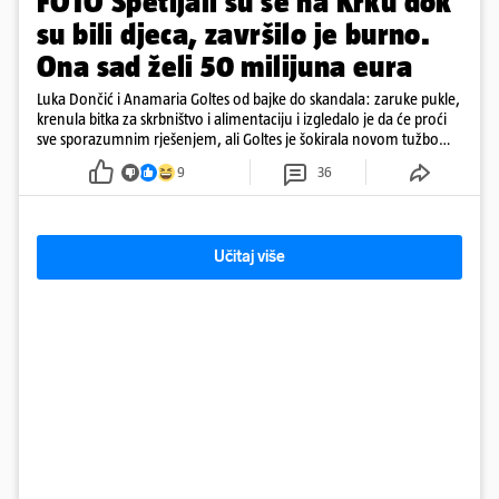
FOTO Spetljali su se na Krku dok
su bili djeca, završilo je burno.
Ona sad želi 50 milijuna eura
Luka Dončić i Anamaria Goltes od bajke do skandala: zaruke pukle,
krenula bitka za skrbništvo i alimentaciju i izgledalo je da će proći
sve sporazumnim rješenjem, ali Goltes je šokirala novom tužbom
u Sloveniji
9
36
Učitaj više