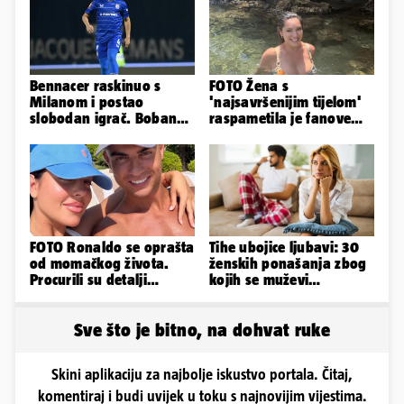
Bennacer raskinuo s
FOTO Žena s
Milanom i postao
'najsavršenijim tijelom'
slobodan igrač. Boban
raspametila je fanove
ga želio zadržati u
zaigranim fotkama iz
Dinamu
plićaka
FOTO Ronaldo se oprašta
Tihe ubojice ljubavi: 30
od momačkog života.
ženskih ponašanja zbog
Procurili su detalji
kojih se muževi
glamuroznog vjenčanja
emocionalno distanciraju
Sve što je bitno, na dohvat ruke
Skini aplikaciju za najbolje iskustvo portala. Čitaj,
komentiraj i budi uvijek u toku s najnovijim vijestima.