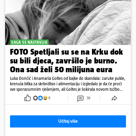
SAGA SE NASTAVLJA
FOTO Spetljali su se na Krku dok
su bili djeca, završilo je burno.
Ona sad želi 50 milijuna eura
Luka Dončić i Anamaria Goltes od bajke do skandala: zaruke pukle,
krenula bitka za skrbništvo i alimentaciju i izgledalo je da će proći
sve sporazumnim rješenjem, ali Goltes je šokirala novom tužbom
u Sloveniji
9
36
Učitaj više