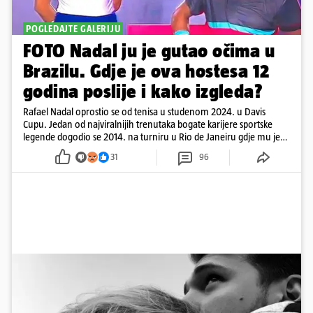
POGLEDAJTE GALERIJU
FOTO Nadal ju je gutao očima u
Brazilu. Gdje je ova hostesa 12
godina poslije i kako izgleda?
Rafael Nadal oprostio se od tenisa u studenom 2024. u Davis
Cupu. Jedan od najviralnijih trenutaka bogate karijere sportske
legende dogodio se 2014. na turniru u Rio de Janeiru gdje mu je
pažnju odvlačila ljepotica iza klupe
31
96