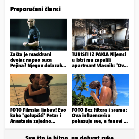
Preporučeni članci
Zašto je maskirani
TURISTI IZ PAKLA Nijemci
dvojac napao suca
u Istri mu zapalili
Pejina? Njegov dolazak u
apartman! Vlasnik: 'Ovo
Zračnu luku izazvao je
je danas postala tortura'
čuđenje
FOTO Filmska ljubav! Evo
FOTO Bez filtera i srama:
kako 'golupčići' Petar i
Ova influencerica
Anastasia zajedno
pokazuje sve, a fanovi je
provode ljetne dane
naprosto obožavaju!
Sve što je bitno, na dohvat ruke