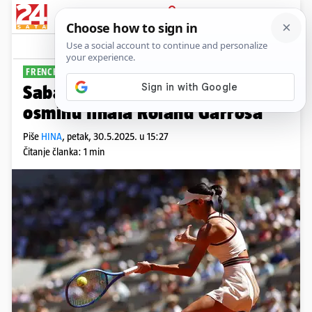
PRIJAVA
Sport
Komentari
0
FRENCH OPEN
Sabaljenka izbacila Srpkinju za
osminu finala Roland Garrosa
Piše
HINA
,
petak, 30.5.2025. u 15:27
Čitanje članka: 1 min