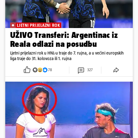
LJETNI PRIJELAZNI ROK
UŽIVO Transferi: Argentinac iz
Reala odlazi na posudbu
Ljetni prijelazni rok u HNL-u traje do 7. rujna, a u većini europskih
liga traje do 31. kolovoza ili 1. rujna
78
327