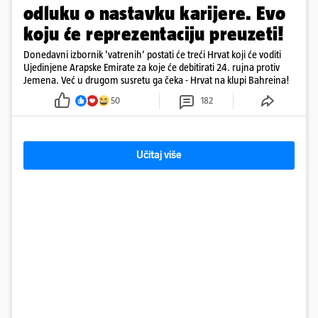
odluku o nastavku karijere. Evo
koju će reprezentaciju preuzeti!
Donedavni izbornik 'vatrenih' postati će treći Hrvat koji će voditi
Ujedinjene Arapske Emirate za koje će debitirati 24. rujna protiv
Jemena. Već u drugom susretu ga čeka - Hrvat na klupi Bahreina!
50
182
Učitaj više