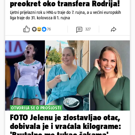
preokret oko transfera Rodrija!
Ljetni prijelazni rok u HNL-u traje do 7. rujna, a u većini europskih
liga traje do 31. kolovoza ili 1. rujna
76
327
OTVORILA SE O PROŠLOSTI
FOTO Jelenu je zlostavljao otac,
dobivala je i vraćala kilograme:
'Brutalno me tukao šakama'