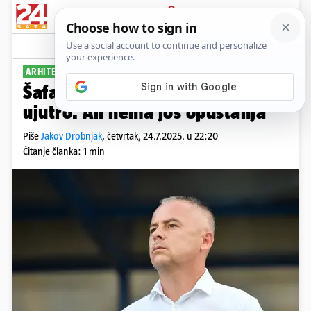
PRIJAVA
Sport
Komentari
6
ARHITEKT EUROPSKOG TRIJUMFA
Šafarić: Zaspat ćemo oko 2, 3
ujutro. Ali nema još opuštanja
Piše
Jakov Drobnjak
,
četvrtak, 24.7.2025. u 22:20
Čitanje članka: 1 min