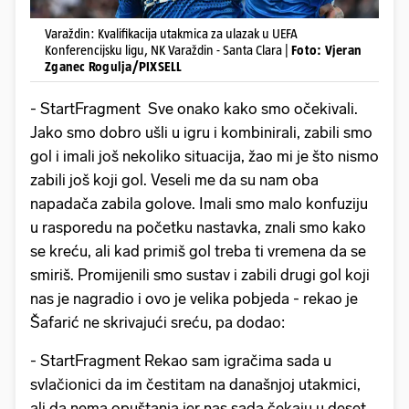
Varaždin: Kvalifikacija utakmica za ulazak u UEFA
Konferencijsku ligu, NK Varaždin - Santa Clara |
Foto: Vjeran
Zganec Rogulja/PIXSELL
- StartFragment Sve onako kako smo očekivali.
Jako smo dobro ušli u igru i kombinirali, zabili smo
gol i imali još nekoliko situacija, žao mi je što nismo
zabili još koji gol. Veseli me da su nam oba
napadača zabila golove. Imali smo malo konfuziju
u rasporedu na početku nastavka, znali smo kako
se kreću, ali kad primiš gol treba ti vremena da se
smiriš. Promijenili smo sustav i zabili drugi gol koji
nas je nagradio i ovo je velika pobjeda - rekao je
Šafarić ne skrivajući sreću, pa dodao:
- StartFragment Rekao sam igračima sada u
svlačionici da im čestitam na današnjoj utakmici,
ali da nema opuštanja jer nas sada čekaju u deset