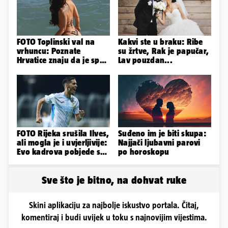
FOTO Toplinski val na
Kakvi ste u braku: Ribe
vrhuncu: Poznate
su žrtve, Rak je papučar,
Hrvatice znaju da je spas
Lav pouzdan...
u minijaturnom bikiniju
FOTO Rijeka srušila Ilves,
Suđeno im je biti skupa:
ali mogla je i uvjerljivije:
Najjači ljubavni parovi
Evo kadrova pobjede s
po horoskopu
Rujevice
Sve što je bitno, na dohvat ruke
Skini aplikaciju za najbolje iskustvo portala. Čitaj,
komentiraj i budi uvijek u toku s najnovijim vijestima.