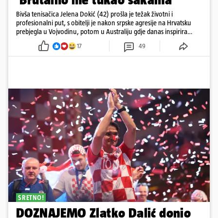
Bivša tenisačica Jelena Dokić (42) prošla je težak životni i
profesionalni put, s obitelji je nakon srpske agresije na Hrvatsku
prebjegla u Vojvodinu, potom u Australiju gdje danas inspirira
mnoge
17
49
SRETNO!
DOZNAJEMO Zlatko Dalić donio