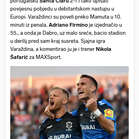
portugalsku
Santa Claru
2-1 i tako upisati
povijesnu pobjedu u debitantskom nastupu u
Europi. Varaždinci su poveli preko Mamuta u 10.
minuti iz penala,
Adriano Firmino
je izjednačio u
55., a onda je Dabro, uz malo sreće, bacio stadion
u derilij pred sam kraj susreta. Sjajna igra
Varaždina, a komentirao ju je i trener
Nikola
Šafarić
za MAXSport.