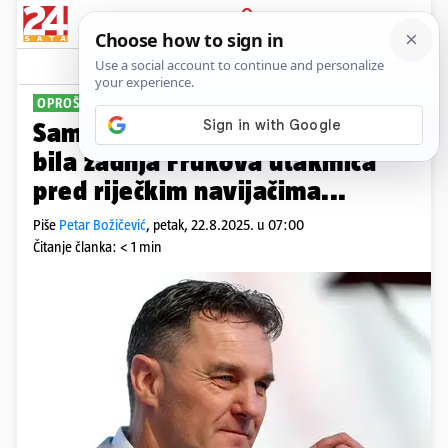
PRIJAVA
Sport
Komentari
20
OPROŠTAJ OD RUJEVICE?
Samir Toplak: Mislim da je ovo
bila zadnja Frukova utakmica
pred riječkim navijačima...
Piše
Petar Božičević
,
petak, 22.8.2025. u 07:00
Čitanje članka: < 1 min