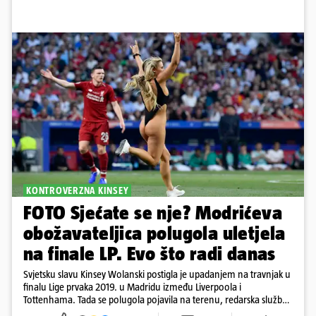
KONTROVERZNA KINSEY
FOTO Sjećate se nje? Modrićeva
obožavateljica polugola uletjela
na finale LP. Evo što radi danas
Svjetsku slavu Kinsey Wolanski postigla je upadanjem na travnjak u
finalu Lige prvaka 2019. u Madridu između Liverpoola i
Tottenhama. Tada se polugola pojavila na terenu, redarska služba
ju je lovila po travnjaku, a njezine fotografije obišle su svijet.