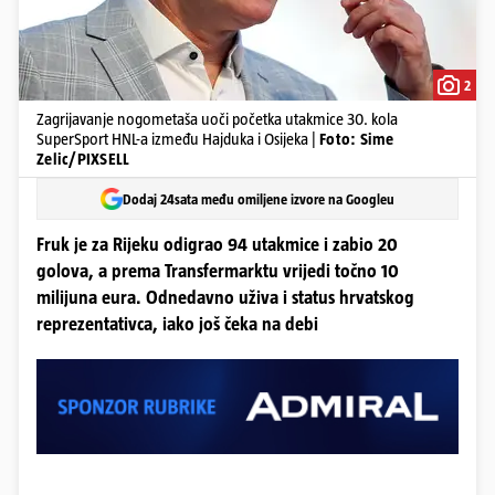
2
Zagrijavanje nogometaša uoči početka utakmice 30. kola
SuperSport HNL-a između Hajduka i Osijeka |
Foto: Sime
Zelic/PIXSELL
Dodaj 24sata među omiljene izvore na Googleu
Fruk je za Rijeku odigrao 94 utakmice i zabio 20
golova, a prema Transfermarktu vrijedi točno 10
milijuna eura. Odnedavno uživa i status hrvatskog
reprezentativca, iako još čeka na debi