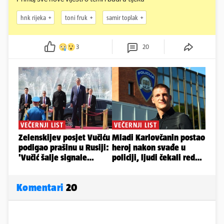
hnk rijeka
toni fruk
samir toplak
3
20
Komentari
20