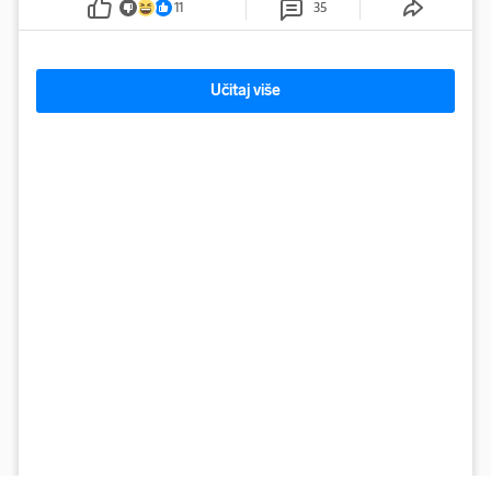
11
35
Učitaj više