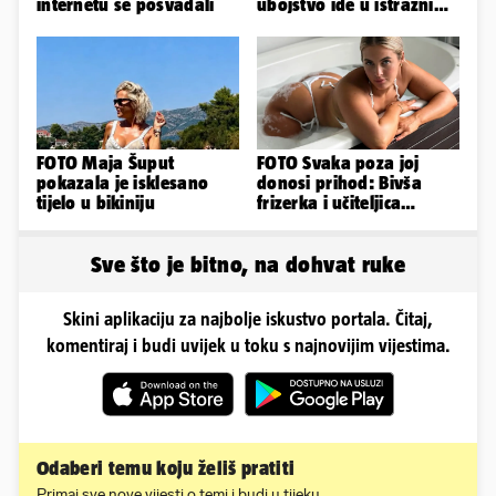
internetu se posvađali
ubojstvo ide u istražni
zatvor. Prijeti joj 40
godina!
FOTO Maja Šuput
FOTO Svaka poza joj
pokazala je isklesano
donosi prihod: Bivša
tijelo u bikiniju
frizerka i učiteljica
oblinama je zapalila
Instagram
Sve što je bitno, na dohvat ruke
Skini aplikaciju za najbolje iskustvo portala. Čitaj,
komentiraj i budi uvijek u toku s najnovijim vijestima.
Odaberi temu koju želiš pratiti
Primaj sve nove vijesti o temi i budi u tijeku