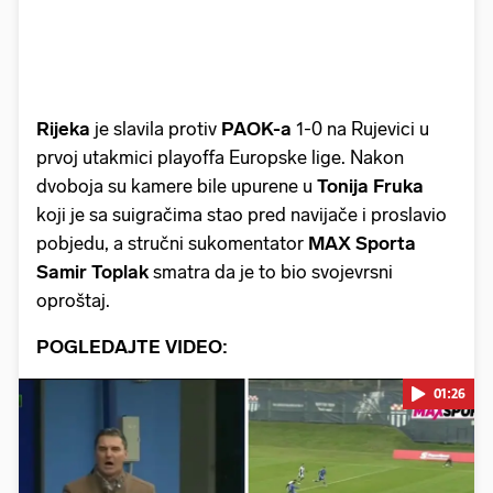
Rijeka
je slavila protiv
PAOK-a
1-0 na Rujevici u
prvoj utakmici playoffa Europske lige. Nakon
dvoboja su kamere bile upurene u
Tonija Fruka
koji je sa suigračima stao pred navijače i proslavio
pobjedu, a stručni sukomentator
MAX Sporta
Samir Toplak
smatra da je to bio svojevrsni
oproštaj.
POGLEDAJTE VIDEO:
01:26