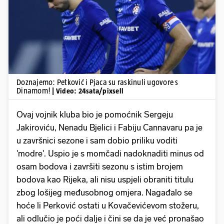
Pokretanje videa...
Doznajemo: Petković i Pjaca su raskinuli ugovore s
Dinamom!
| Video: 24sata/pixsell
Ovaj vojnik kluba bio je pomoćnik Sergeju
Jakiroviću, Nenadu Bjelici i Fabiju Cannavaru pa je
u završnici sezone i sam dobio priliku voditi
'modre'. Uspio je s momčadi nadoknaditi minus od
osam bodova i završiti sezonu s istim brojem
bodova kao Rijeka, ali nisu uspjeli obraniti titulu
zbog lošijeg međusobnog omjera. Nagađalo se
hoće li Perković ostati u Kovačevićevom stožeru,
ali odlučio je poći dalje i čini se da je već pronašao