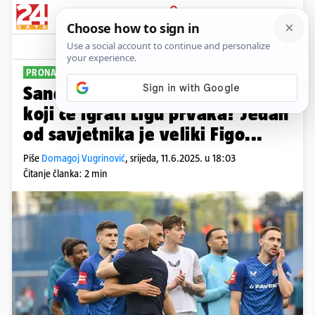
PRIJAVA
Sport
Komentari
21
PRONAŠAO NOVI POSAO
Sandro Perković preuzima klub
koji će igrati Ligu prvaka? Jedan
od savjetnika je veliki Figo...
Piše
Domagoj Vugrinović
,
srijeda, 11.6.2025. u 18:03
Čitanje članka: 2 min