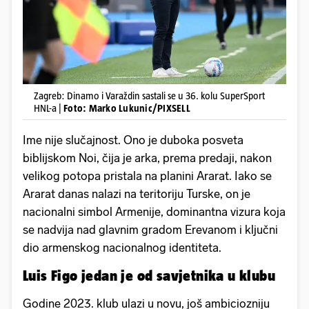
Zagreb: Dinamo i Varaždin sastali se u 36. kolu SuperSport
HNL-a |
Foto: Marko Lukunic/PIXSELL
Ime nije slučajnost. Ono je duboka posveta
biblijskom Noi, čija je arka, prema predaji, nakon
velikog potopa pristala na planini Ararat. Iako se
Ararat danas nalazi na teritoriju Turske, on je
nacionalni simbol Armenije, dominantna vizura koja
se nadvija nad glavnim gradom Erevanom i ključni
dio armenskog nacionalnog identiteta.
Luis Figo jedan je od savjetnika u klubu
Godine 2023. klub ulazi u novu, još ambiciozniju