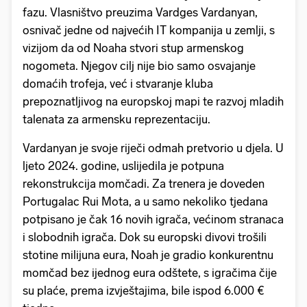
fazu. Vlasništvo preuzima Vardges Vardanyan,
osnivač jedne od najvećih IT kompanija u zemlji, s
vizijom da od Noaha stvori stup armenskog
nogometa. Njegov cilj nije bio samo osvajanje
domaćih trofeja, već i stvaranje kluba
prepoznatljivog na europskoj mapi te razvoj mladih
talenata za armensku reprezentaciju.
Vardanyan je svoje riječi odmah pretvorio u djela. U
ljeto 2024. godine, uslijedila je potpuna
rekonstrukcija momčadi. Za trenera je doveden
Portugalac Rui Mota, a u samo nekoliko tjedana
potpisano je čak 16 novih igrača, većinom stranaca
i slobodnih igrača. Dok su europski divovi trošili
stotine milijuna eura, Noah je gradio konkurentnu
momčad bez ijednog eura odštete, s igračima čije
su plaće, prema izvještajima, bile ispod 6.000 €