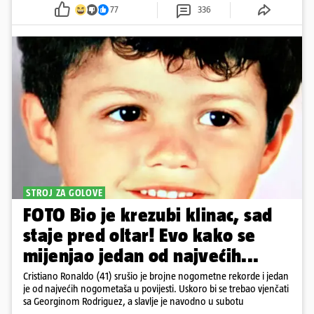
77
336
STROJ ZA GOLOVE
FOTO Bio je krezubi klinac, sad
staje pred oltar! Evo kako se
mijenjao jedan od najvećih...
Cristiano Ronaldo (41) srušio je brojne nogometne rekorde i jedan
je od najvećih nogometaša u povijesti. Uskoro bi se trebao vjenčati
sa Georginom Rodriguez, a slavlje je navodno u subotu