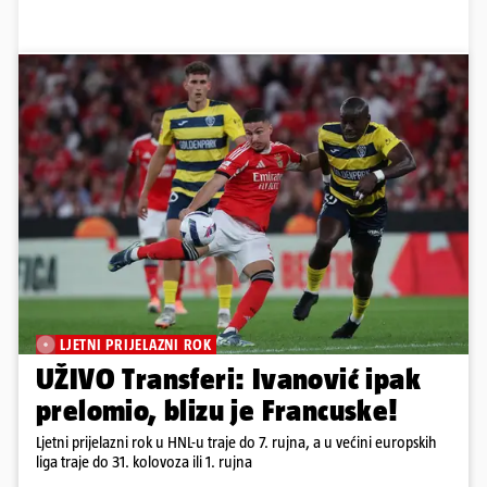
LJETNI PRIJELAZNI ROK
UŽIVO Transferi: Ivanović ipak
prelomio, blizu je Francuske!
Ljetni prijelazni rok u HNL-u traje do 7. rujna, a u većini europskih
liga traje do 31. kolovoza ili 1. rujna