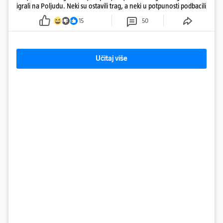
igrali na Poljudu. Neki su ostavili trag, a neki u potpunosti podbacili
15
50
Učitaj više