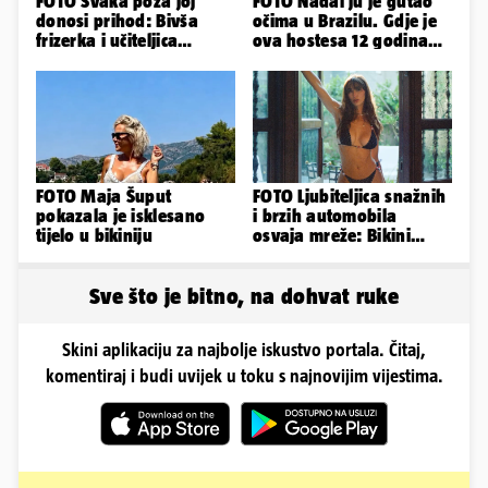
FOTO Svaka poza joj
FOTO Nadal ju je gutao
donosi prihod: Bivša
očima u Brazilu. Gdje je
frizerka i učiteljica
ova hostesa 12 godina
oblinama je zapalila
poslije i kako izgleda?
Instagram
FOTO Maja Šuput
FOTO Ljubiteljica snažnih
pokazala je isklesano
i brzih automobila
tijelo u bikiniju
osvaja mreže: Bikini
spaja s konjskim
snagama
Sve što je bitno, na dohvat ruke
Skini aplikaciju za najbolje iskustvo portala. Čitaj,
komentiraj i budi uvijek u toku s najnovijim vijestima.