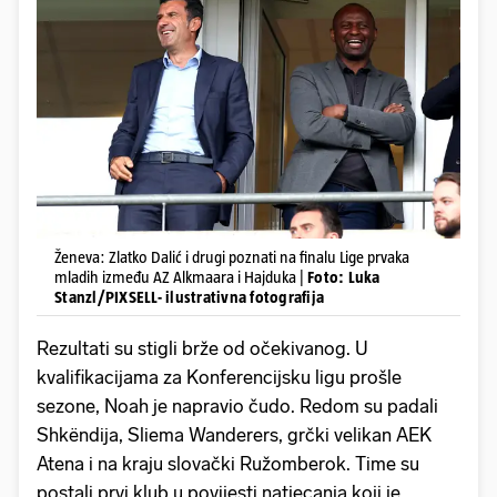
Ženeva: Zlatko Dalić i drugi poznati na finalu Lige prvaka
mladih između AZ Alkmaara i Hajduka |
Foto: Luka
Stanzl/PIXSELL- ilustrativna fotografija
Rezultati su stigli brže od očekivanog. U
kvalifikacijama za Konferencijsku ligu prošle
sezone, Noah je napravio čudo. Redom su padali
Shkëndija, Sliema Wanderers, grčki velikan AEK
Atena i na kraju slovački Ružomberok. Time su
postali prvi klub u povijesti natjecanja koji je