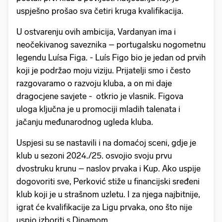
uspješno prošao sva četiri kruga kvalifikacija.
U ostvarenju ovih ambicija, Vardanyan ima i
neočekivanog saveznika – portugalsku nogometnu
legendu Luísa Figa. - Luís Figo bio je jedan od prvih
koji je podržao moju viziju. Prijatelji smo i često
razgovaramo o razvoju kluba, a on mi daje
dragocjene savjete - otkrio je vlasnik. Figova
uloga ključna je u promociji mladih talenata i
jačanju međunarodnog ugleda kluba.
Uspjesi su se nastavili i na domaćoj sceni, gdje je
klub u sezoni 2024./25. osvojio svoju prvu
dvostruku krunu – naslov prvaka i Kup. Ako uspije
dogovoriti sve, Perković stiže u financijski sređeni
klub koji je u strašnom uzletu. I za njega najbitnije,
igrat će kvalifikacije za Ligu prvaka, ono što nije
uspio izboriti s Dinamom.