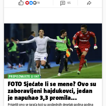
19
65
PREPOZNAJETE LI IH?
FOTO Sjećate li se mene? Ovo su
zaboravljeni hajdukovci, jedan
je napuhao 3,3 promila...
Prisjetili smo se igrača koji su posljednjih desetak godina godina