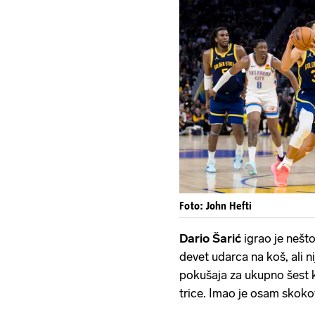
Foto: John Hefti
Dario
Šarić
igrao je nešto
devet udarca na koš, ali n
pokušaja za ukupno šest k
trice. Imao je osam skokov