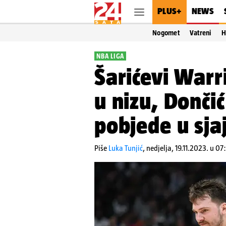
PLUS+
NEWS
Nogomet
Vatreni
H
NBA LIGA
Šarićevi Warri
u nizu, Dončić
pobjede u sja
Piše
Luka Tunjić
,
nedjelja, 19.11.2023. u 07