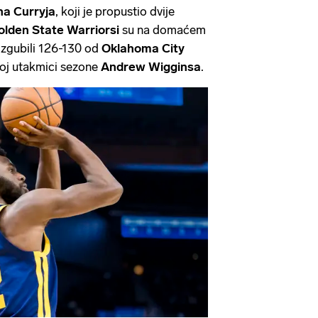
na
Curryja
, koji je propustio dvije
olden
State
Warriorsi
su na domaćem
izgubili 126-130 od
Oklahoma
City
joj utakmici sezone
Andrew
Wigginsa
.