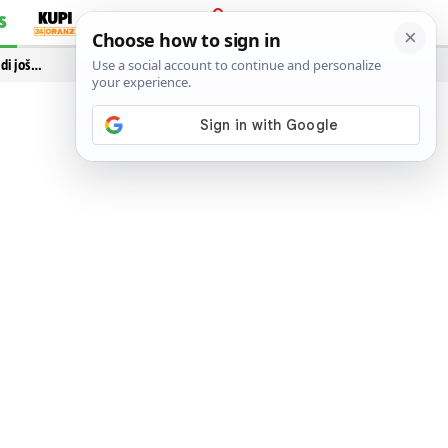
S
PRIJAVA
idi još…