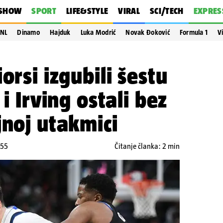
SHOW
SPORT
LIFE&STYLE
VIRAL
SCI/TECH
EXPRES
NL
Dinamo
Hajduk
Luka Modrić
Novak Đoković
Formula 1
V
orsi izgubili šestu
 i Irving ostali bez
jnoj utakmici
:55
Čitanje članka: 2 min