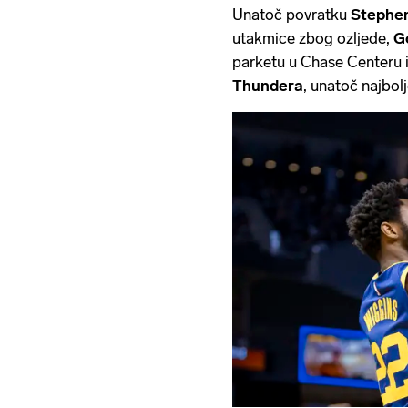
Unatoč povratku
Stephe
utakmice zbog ozljede,
G
parketu u Chase Centeru 
Thundera
, unatoč najbol