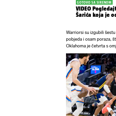
GOTOVO SA SIRENOM
VIDEO Pogledajt
Šarića koja je o
Warriorsi su izgubili šest
pobjeda i osam poraza, št
Oklahoma je četvrta s om