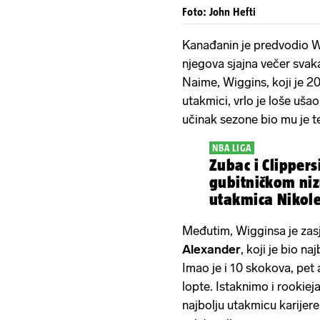
Foto: John Hefti
Kanađanin je predvodio Wa
njegova sjajna večer svak
Naime, Wiggins, koji je 20
utakmici, vrlo je loše u
učinak sezone bio mu je t
NBA LIGA
Zubac i Clippersi stali na kr
gubitničkom nizu, monstru
utakmica Nikole
porazu
Međutim, Wigginsa je zasj
Alexander
, koji je bio na
Imao je i 10 skokova, pet 
lopte. Istaknimo i rookiej
najbolju utakmicu karijer