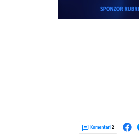
Komentari
2