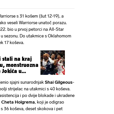
rriorse s 31 košem (šut 12-19), a
ako veseli Warriorse unatoč porazu.
22. bio u prvoj petorci na All-Star
šao u sezonu. Do utakmice s Oklahomom
ek 17 koševa.
aj
ozna
 Jokića u
enio sjajni sunarodnjak
Shai
Gilgeous
-
jbolji strijelac na utakmici s 40 koševa.
asistencija i po dvije blokade i ukradene
a
Cheta
Holgrema
, koji je odigrao
e s 36 koševa, deset skokova i pet