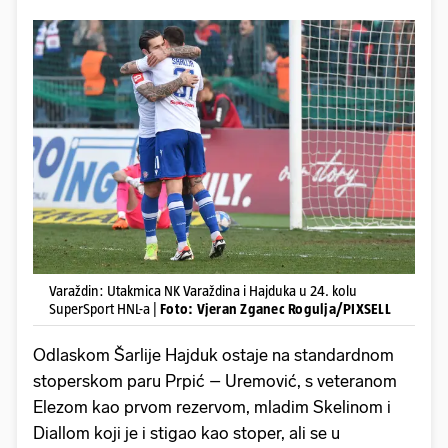
Varaždin: Utakmica NK Varaždina i Hajduka u 24. kolu
SuperSport HNL-a |
Foto: Vjeran Zganec Rogulja/PIXSELL
Odlaskom Šarlije Hajduk ostaje na standardnom
stoperskom paru Prpić – Uremović, s veteranom
Elezom kao prvom rezervom, mladim Skelinom i
Diallom koji je i stigao kao stoper, ali se u