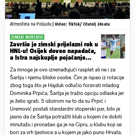
Atmosfera na Poljudu
| Video: TikTok/ čitatelj 24sata
ZIMSKI MERCATO
Završio je zimski prijelazni rok u
HNL-u! Osijek doveo napadača,
a Istra najskuplje pojačanje...
Za mnoge je ovo iznenađujući rasplet ali ne i za
Šarliju i njemu bliske osobe. Čim je ispao iz rotacije
zbog toga što je Hajduk odlučio forsirati mladog
Dominika Prpića, Šarlija je tražio opciju odlaska jer
je želio igrati. S obzirom na to da su Prpić i
Uremović postali standardni stoperski par, bilo je
jasno da će Šarlija potražiti klub u kojem će dobiti
minutažu i pronašao ga je na Cipru, u klubu koji se
bori za vrh ljestvice a u kojem je jako puno Hrvata.