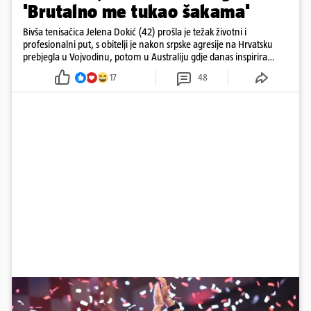
'Brutalno me tukao šakama'
Bivša tenisačica Jelena Dokić (42) prošla je težak životni i
profesionalni put, s obitelji je nakon srpske agresije na Hrvatsku
prebjegla u Vojvodinu, potom u Australiju gdje danas inspirira
mnoge
17
48