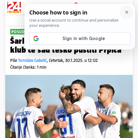
PRIJAVA
Sport
Komentari
4
POSUDBA
Šarlija se oprostio od Hajduka,
klub će sad teško pustiti Prpića
Piše
Tomislav Gabelić
,
četvrtak, 30.1.2025. u 12:02
Čitanje članka: 1 min