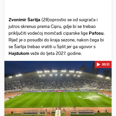
Zvonimir Šarlija
(28)oprostio se od suigrača i
jutros skrenuo prema Cipru, gdje bi se trebao
priključiti vodećoj momčadi ciparske lige
Pafosu
.
Riječ je o posudbi do kraja sezone, nakon čega bi
se Šarlija trebao vratiti u Split jer ga ugovor s
Hajdukom
veže do ljeta 2027. godine.
00:51
Pokretanje videa...