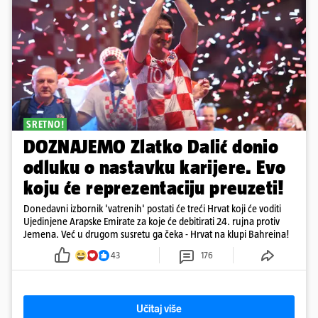
SRETNO!
DOZNAJEMO Zlatko Dalić donio
odluku o nastavku karijere. Evo
koju će reprezentaciju preuzeti!
Donedavni izbornik 'vatrenih' postati će treći Hrvat koji će voditi
Ujedinjene Arapske Emirate za koje će debitirati 24. rujna protiv
Jemena. Već u drugom susretu ga čeka - Hrvat na klupi Bahreina!
43
176
Učitaj više