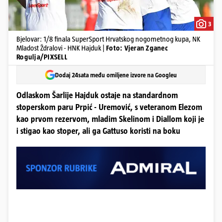
3
Bjelovar: 1/8 finala SuperSport Hrvatskog nogometnog kupa, NK
Mladost Ždralovi - HNK Hajduk |
Foto: Vjeran Zganec
Rogulja/PIXSELL
Dodaj 24sata među omiljene izvore na Googleu
Odlaskom Šarlije Hajduk ostaje na standardnom
stoperskom paru Prpić - Uremović, s veteranom Elezom
kao prvom rezervom, mladim Skelinom i Diallom koji je
i stigao kao stoper, ali ga Gattuso koristi na boku