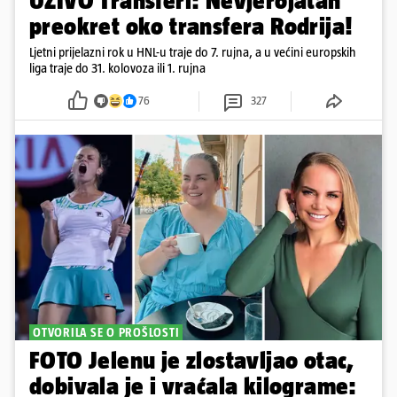
UŽIVO Transferi: Nevjerojatan
preokret oko transfera Rodrija!
Ljetni prijelazni rok u HNL-u traje do 7. rujna, a u većini europskih
liga traje do 31. kolovoza ili 1. rujna
76
327
OTVORILA SE O PROŠLOSTI
FOTO Jelenu je zlostavljao otac,
dobivala je i vraćala kilograme: