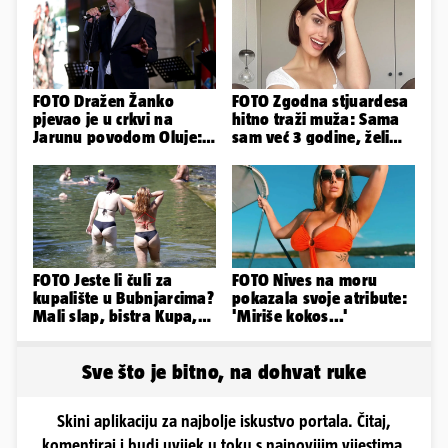
FOTO Dražen Žanko
FOTO Zgodna stjuardesa
pjevao je u crkvi na
hitno traži muža: Sama
Jarunu povodom Oluje:
sam već 3 godine, želim
Evo kako je izgledao
da bude stariji...
nastup
FOTO Jeste li čuli za
FOTO Nives na moru
kupalište u Bubnjarcima?
pokazala svoje atribute:
Mali slap, bistra Kupa,
'Miriše kokos...'
šumski hlad - prava
idila!
Sve što je bitno, na dohvat ruke
Skini aplikaciju za najbolje iskustvo portala. Čitaj,
komentiraj i budi uvijek u toku s najnovijim vijestima.