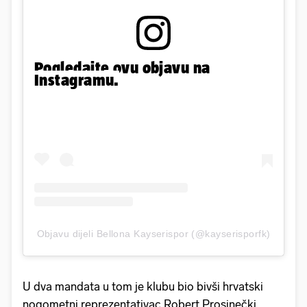
Pogledajte ovu objavu na
Instagramu.
Objavu dijeli Bellona Kayserispor (@kayserisporfk)
U dva mandata u tom je klubu bio bivši hrvatski
nogometni reprezentativac Robert Prosinečki