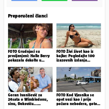
Preporučeni članci
FOTO Grudnjaci su
FOTO Živi život kao iz
precijenjeni: Halle Berry
bajke: Pogledajte 100
pokazala dekolte u
izazovnih izdanja
zavodljivoj satenskoj
Ronaldove Georgine
haljinici
Goran Ivanišević za
FOTO Kod Vjesnika se
24sata o Wimbledonu,
opet vozi kao i prije
sinu, Đokoviću...
požara nebodera, gotovi
'Zagrljaj oca pamtit ću
radovi i na Deželićevoj