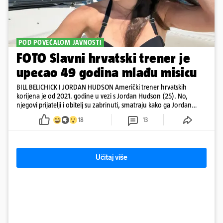
POD POVEĆALOM JAVNOSTI
FOTO Slavni hrvatski trener je
upecao 49 godina mlađu misicu
BILL BELICHICK I JORDAN HUDSON Američki trener hrvatskih
korijena je od 2021. godine u vezi s Jordan Hudson (25). No,
njegovi prijatelji i obitelj su zabrinuti, smatraju kako ga Jordan
kontrolira
18
13
Učitaj više