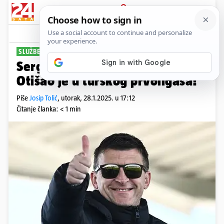
PRIJAVA
Sport
Komentari
17
SLUŽBENO
Sergej Jakirović ima novi posao.
Otišao je u turskog prvoligaša!
Piše
Josip Tolić
,
utorak, 28.1.2025. u 17:12
Čitanje članka: < 1 min