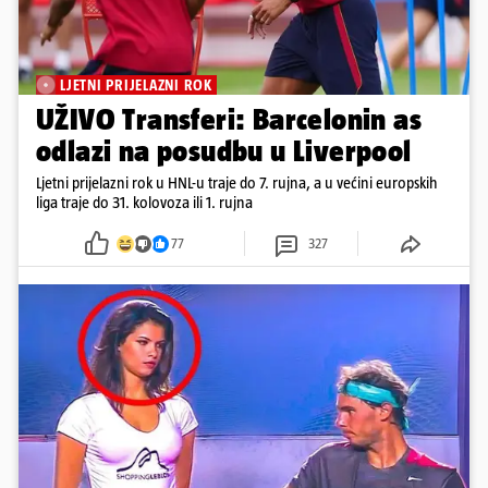
LJETNI PRIJELAZNI ROK
UŽIVO Transferi: Barcelonin as
odlazi na posudbu u Liverpool
Ljetni prijelazni rok u HNL-u traje do 7. rujna, a u većini europskih
liga traje do 31. kolovoza ili 1. rujna
77
327