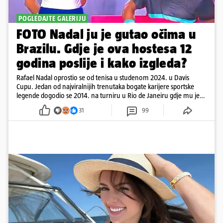
POGLEDAJTE GALERIJU
FOTO Nadal ju je gutao očima u
Brazilu. Gdje je ova hostesa 12
godina poslije i kako izgleda?
Rafael Nadal oprostio se od tenisa u studenom 2024. u Davis
Cupu. Jedan od najviralnijih trenutaka bogate karijere sportske
legende dogodio se 2014. na turniru u Rio de Janeiru gdje mu je
pažnju odvlačila ljepotica iza klupe
31
99