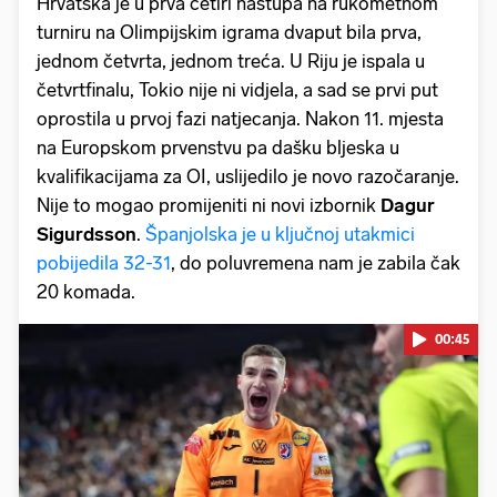
Hrvatska je u prva četiri nastupa na rukometnom
turniru na Olimpijskim igrama dvaput bila prva,
jednom četvrta, jednom treća. U Riju je ispala u
četvrtfinalu, Tokio nije ni vidjela, a sad se prvi put
oprostila u prvoj fazi natjecanja. Nakon 11. mjesta
na Europskom prvenstvu pa dašku bljeska u
kvalifikacijama za OI, uslijedilo je novo razočaranje.
Nije to mogao promijeniti ni novi izbornik
Dagur
Sigurdsson
.
Španjolska je u ključnoj utakmici
pobijedila 32-31
, do poluvremena nam je zabila čak
20 komada.
00:45
Pokretanje videa...