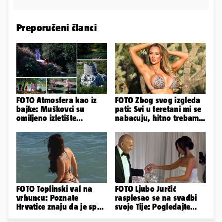
Preporučeni članci
FOTO Atmosfera kao iz
FOTO Zbog svog izgleda
bajke: Muškovci su
pati: Svi u teretani mi se
omiljeno izletište
nabacuju, hitno trebam
Zadrana, pogledajte
tjelohranitelja!
zašto
FOTO Toplinski val na
FOTO Ljubo Jurčić
vrhuncu: Poznate
rasplesao se na svadbi
Hrvatice znaju da je spas
svoje Tije: Pogledajte
u minijaturnom bikiniju
kako je izgledalo