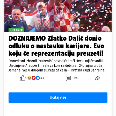
SRETNO!
DOZNAJEMO Zlatko Dalić donio
odluku o nastavku karijere. Evo
koju će reprezentaciju preuzeti!
Donedavni izbornik 'vatrenih' postati će treći Hrvat koji će voditi
Ujedinjene Arapske Emirate za koje će debitirati 24. rujna protiv
Jemena. Već u drugom susretu ga čeka - Hrvat na klupi Bahreina!
43
174
Učitaj više