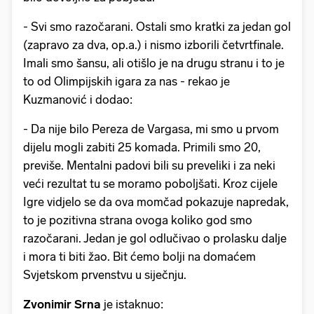
- Svi smo razočarani. Ostali smo kratki za jedan gol
(zapravo za dva, op.a.) i nismo izborili četvrtfinale.
Imali smo šansu, ali otišlo je na drugu stranu i to je
to od Olimpijskih igara za nas - rekao je
Kuzmanović i dodao:
- Da nije bilo Pereza de Vargasa, mi smo u prvom
dijelu mogli zabiti 25 komada. Primili smo 20,
previše. Mentalni padovi bili su preveliki i za neki
veći rezultat tu se moramo poboljšati. Kroz cijele
Igre vidjelo se da ova momčad pokazuje napredak,
to je pozitivna strana ovoga koliko god smo
razočarani. Jedan je gol odlučivao o prolasku dalje
i mora ti biti žao. Bit ćemo bolji na domaćem
Svjetskom prvenstvu u siječnju.
Zvonimir Srna
je istaknuo: