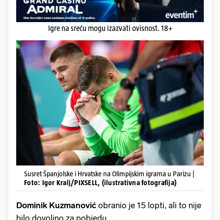
Igre na sreću mogu izazvati ovisnost. 18+
Susret Španjolske i Hrvatske na Olimpijskim igrama u Parizu |
Foto: Igor Kralj/PIXSELL, (ilustrativna fotografija)
Dominik Kuzmanović
obranio je 15 lopti, ali to nije
bilo dovoljno za pobjedu.