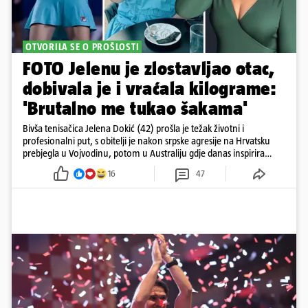
OTVORILA SE O PROŠLOSTI
FOTO Jelenu je zlostavljao otac,
dobivala je i vraćala kilograme:
'Brutalno me tukao šakama'
Bivša tenisačica Jelena Dokić (42) prošla je težak životni i
profesionalni put, s obitelji je nakon srpske agresije na Hrvatsku
prebjegla u Vojvodinu, potom u Australiju gdje danas inspirira
mnoge
16
47