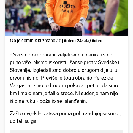
tko je dominik kuzmanović
| Video: 24sata/Video
- Svi smo razočarani, željeli smo i planirali smo
puno više. Nismo iskoristili šanse protiv Švedske i
Slovenije. Izgledali smo dobro u drugom dijelu, u
prvom nismo. Previše je toga obranio Perez de
Vargas, ali smo u drugom pokazali petlju, da smo
tim i malo nam je falilo sreće. Ni suđenje nam nije
išlo na ruku - požalio se Islanđanin.
Zašto uvijek Hrvatska prima gol u zadnjoj sekundi,
upitali su ga.