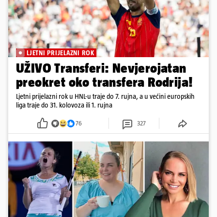
LJETNI PRIJELAZNI ROK
UŽIVO Transferi: Nevjerojatan
preokret oko transfera Rodrija!
Ljetni prijelazni rok u HNL-u traje do 7. rujna, a u većini europskih
liga traje do 31. kolovoza ili 1. rujna
76
327