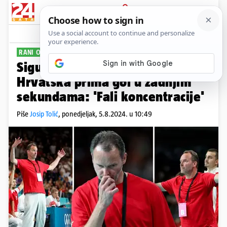
PRIJAVA
Sport
Komentari
12
RANI OPROŠTAJ OD IGARA
Sigurdssona pitali zašto stalno
Hrvatska prima gol u zadnjim
sekundama: 'Fali koncentracije'
Piše
Josip Tolić
,
ponedjeljak, 5.8.2024. u 10:49