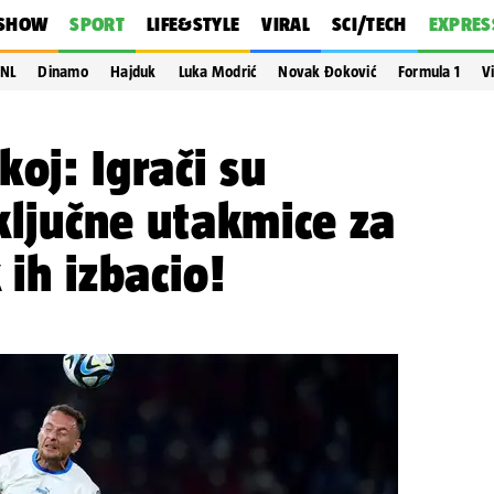
SHOW
SPORT
LIFE&STYLE
VIRAL
SCI/TECH
EXPRES
NL
Dinamo
Hajduk
Luka Modrić
Novak Đoković
Formula 1
V
oj: Igrači su
 ključne utakmice za
 ih izbacio!