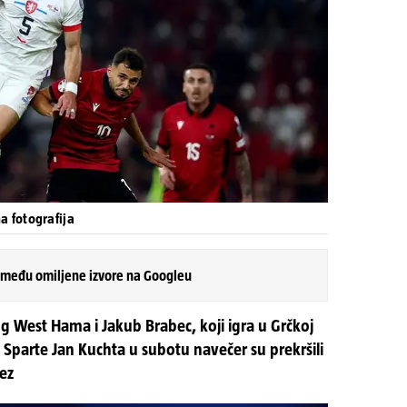
a fotografija
 među omiljene izvore na Googleu
og West Hama i Jakub Brabec, koji igra u Grčkoj
 Sparte Jan Kuchta u subotu navečer su prekršili
vez