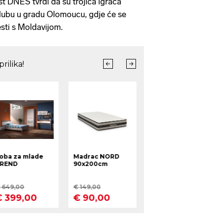
ist DNES tvrdi da su trojica igrača
lubu u gradu Olomoucu, gdje će se
sti s Moldavijom.