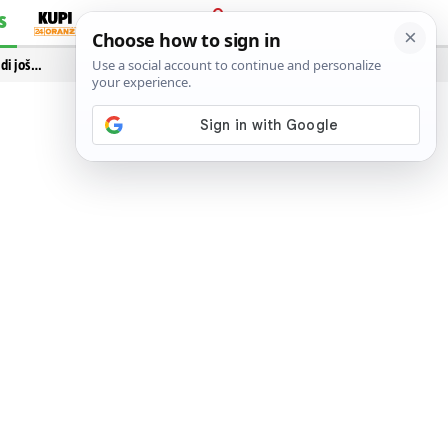
S
PRIJAVA
idi još…