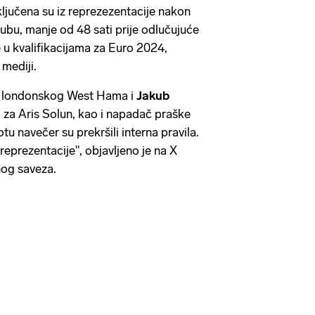
ključena su iz reprezezentacije nakon
ubu, manje od 48 sati prije odlučujuće
 u kvalifikacijama za Euro 2024,
 mediji.
 londonskog West Hama i
Jakub
oj za Aris Solun, kao i napadač praške
tu navečer su prekršili interna pravila.
eprezentacije", objavljeno je na X
og saveza.