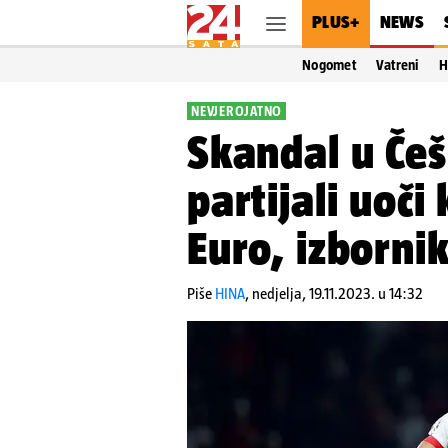
PLUS+
NEWS
Nogomet
Vatreni
H
NEVJEROJATNO
Skandal u Češk
partijali uoči
Euro, izbornik
Piše
HINA
,
nedjelja, 19.11.2023. u 14:32