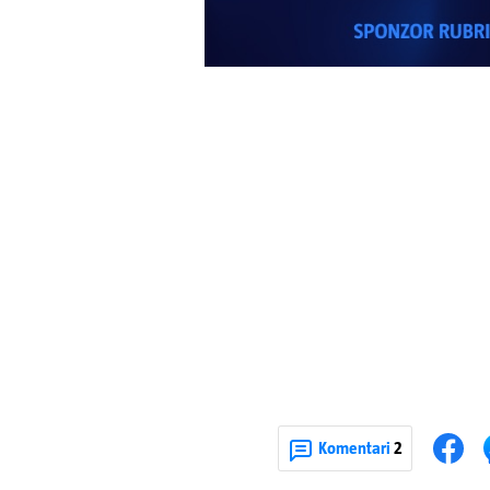
Komentari
2