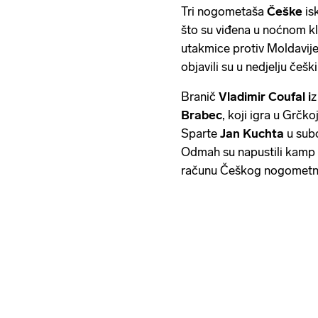
Tri nogometaša
Češke
is
što su viđena u noćnom kl
utakmice protiv Moldavije
objavili su u nedjelju češki
Branič
Vladimir Coufal i
z
Brabec
, koji igra u Grčk
Sparte
Jan Kuchta
u subo
Odmah su napustili kamp r
računu Češkog nogometn