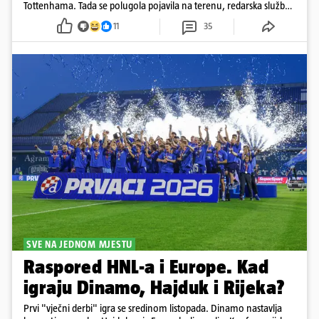
Tottenhama. Tada se polugola pojavila na terenu, redarska služba
ju je lovila po travnjaku, a njezine fotografije obišle su svijet.
11
35
SVE NA JEDNOM MJESTU
Raspored HNL-a i Europe. Kad
igraju Dinamo, Hajduk i Rijeka?
Prvi "vječni derbi" igra se sredinom listopada. Dinamo nastavlja