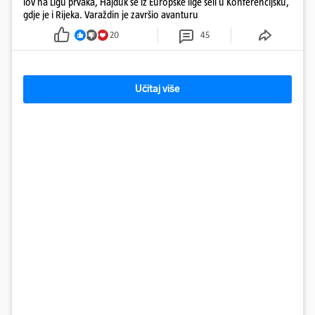
lov na Ligu prvaka, Hajduk se iz Europske lige seli u Konferencijsku,
gdje je i Rijeka. Varaždin je završio avanturu
20
45
Učitaj više