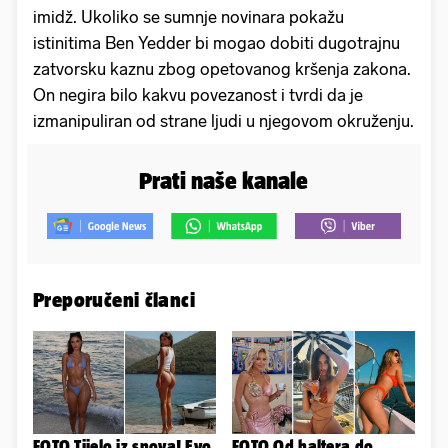
imidž. Ukoliko se sumnje novinara pokažu
istinitima Ben Yedder bi mogao dobiti dugotrajnu
zatvorsku kaznu zbog opetovanog kršenja zakona.
On negira bilo kakvu povezanost i tvrdi da je
izmanipuliran od strane ljudi u njegovom okruženju.
Prati naše kanale
Preporučeni članci
FOTO Tijelo iz snova! Evo
FOTO Od haltera do