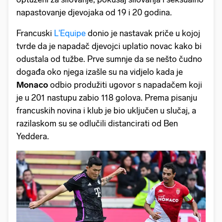
napastovanje djevojaka od 19 i 20 godina.
Francuski
L'Equipe
donio je nastavak priče u kojoj
tvrde da je napadač djevojci uplatio novac kako bi
odustala od tužbe. Prve sumnje da se nešto čudno
događa oko njega izašle su na vidjelo kada je
Monaco
odbio produžiti ugovor s napadačem koji
je u 201 nastupu zabio 118 golova. Prema pisanju
francuskih novina i klub je bio uključen u slučaj, a
razilaskom su se odlučili distancirati od Ben
Yeddera.