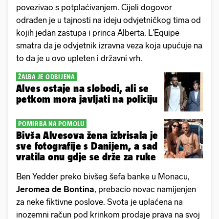
povezivao s potplaćivanjem. Cijeli dogovor
odrađen je u tajnosti na ideju odvjetničkog tima od
kojih jedan zastupa i princa Alberta. L'Equipe
smatra da je odvjetnik izravna veza koja upućuje na
to da je u ovo upleten i državni vrh.
ŽALBA JE ODBIJENA
Alves ostaje na slobodi, ali se
petkom mora javljati na policiju
POMIRBA NA POMOLU
Bivša Alvesova žena izbrisala je
sve fotografije s Danijem, a sad
vratila onu gdje se drže za ruke
Ben Yedder preko bivšeg šefa banke u Monacu,
Jeromea de
Bontina
, prebacio novac namijenjen
za neke fiktivne poslove. Svota je uplaćena na
inozemni račun pod krinkom prodaje prava na svoj