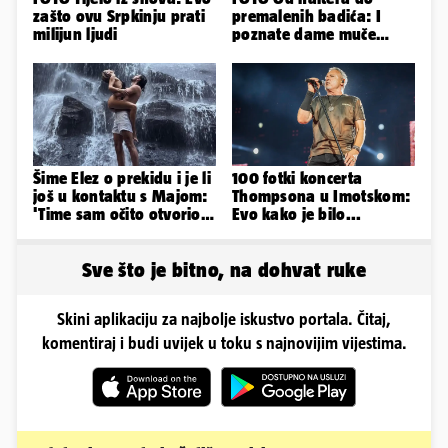
zašto ovu Srpkinju prati
premalenih badića: I
milijun ljudi
poznate dame muče
vrućine, evo kako su
pozirale
Šime Elez o prekidu i je li
100 fotki koncerta
još u kontaktu s Majom:
Thompsona u Imotskom:
'Time sam očito otvorio
Evo kako je bilo...
Pandorinu kutiju'
Sve što je bitno, na dohvat ruke
Skini aplikaciju za najbolje iskustvo portala. Čitaj,
komentiraj i budi uvijek u toku s najnovijim vijestima.