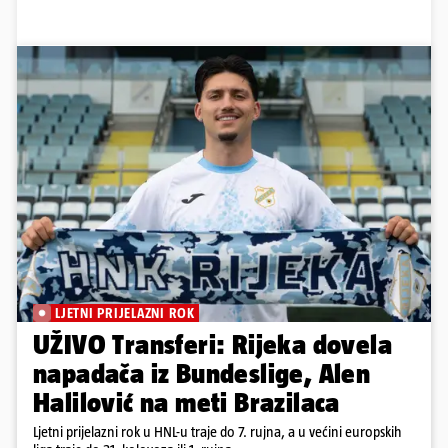
LJETNI PRIJELAZNI ROK
UŽIVO Transferi: Rijeka dovela
napadača iz Bundeslige, Alen
Halilović na meti Brazilaca
Ljetni prijelazni rok u HNL-u traje do 7. rujna, a u većini europskih