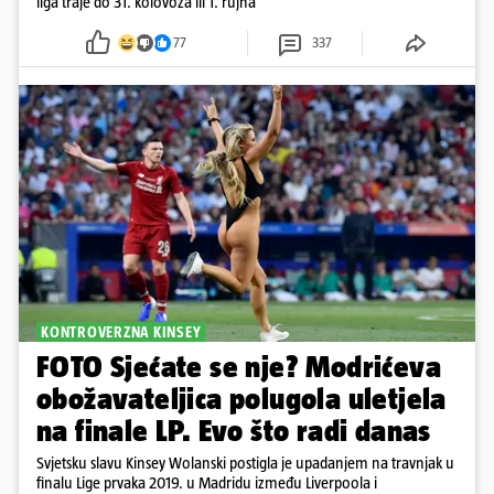
liga traje do 31. kolovoza ili 1. rujna
77
337
KONTROVERZNA KINSEY
FOTO Sjećate se nje? Modrićeva
obožavateljica polugola uletjela
na finale LP. Evo što radi danas
Svjetsku slavu Kinsey Wolanski postigla je upadanjem na travnjak u
finalu Lige prvaka 2019. u Madridu između Liverpoola i