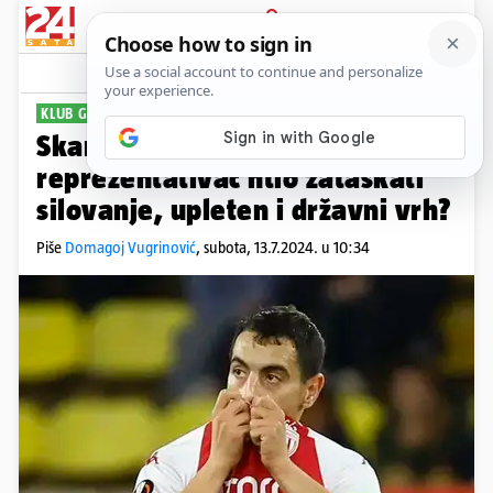
PRIJAVA
Sport
Komentari
0
KLUB GA SE RIJEŠIO
Skandal u Francuskoj! Bivši
reprezentativac htio zataškati
silovanje, upleten i državni vrh?
Piše
Domagoj Vugrinović
,
subota, 13.7.2024. u 10:34