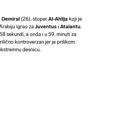
 Demiral
(26), stoper
Al-Ahlija
koji je
 Arabiju igrao za
Juventus
i
Atalantu
.
8 sekundi, a onda i u 59. minuti za
rilično kontroverzan jer je prilikom
ekstremnu desnicu.