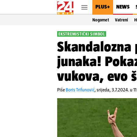
PLUS+
NEWS
Nogomet
Vatreni
H
EKSTREMISTIČKI SIMBOL
Skandalozna 
junaka! Pokaz
vukova, evo š
Piše
Boris Trifunović
,
srijeda, 3.7.2024. u 1