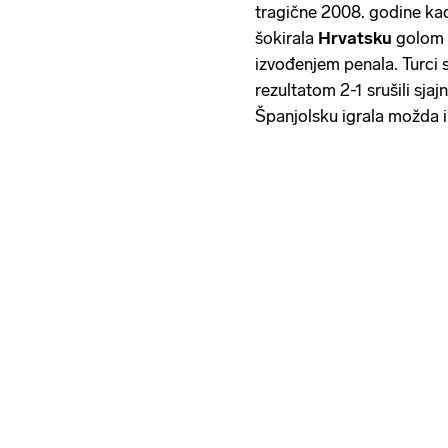
tragične 2008. godine kad
šokirala
Hrvatsku
golom u
izvođenjem penala. Turci
rezultatom 2-1
srušili sjaj
Španjolsku igrala možda i