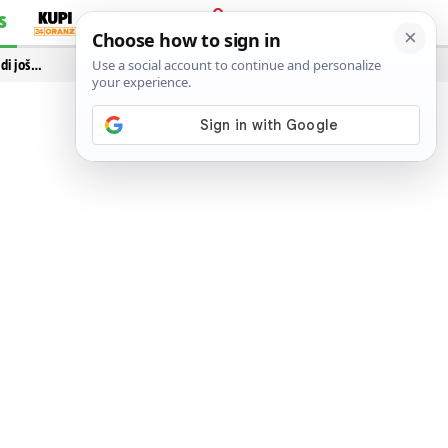
S
PRIJAVA
idi još…