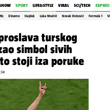
SHOW
SPORT
LIFE&STYLE
VIRAL
SCI/TECH
EXPRES
NL
Dinamo
Hajduk
Luka Modrić
Novak Đoković
Formula 1
V
proslava turskog
ao simbol sivih
to stoji iza poruke
1:34