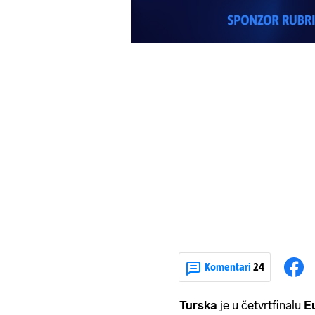
Komentari
24
Turska
je u četvrtfinalu
E