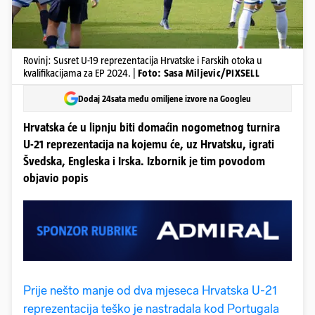
Rovinj: Susret U-19 reprezentacija Hrvatske i Farskih otoka u
kvalifikacijama za EP 2024. |
Foto: Sasa Miljevic/PIXSELL
Dodaj 24sata među omiljene izvore na Googleu
Hrvatska će u lipnju biti domaćin nogometnog turnira
U-21 reprezentacija na kojemu će, uz Hrvatsku, igrati
Švedska, Engleska i Irska. Izbornik je tim povodom
objavio popis
Prije nešto manje od dva mjeseca Hrvatska U-21
reprezentacija teško je nastradala kod Portugala