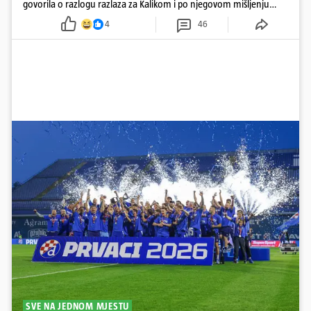
govorila o razlogu razlaza za Kalikom i po njegovom mišljenju
prešla granicu dobrog ukusa
4
46
SVE NA JEDNOM MJESTU