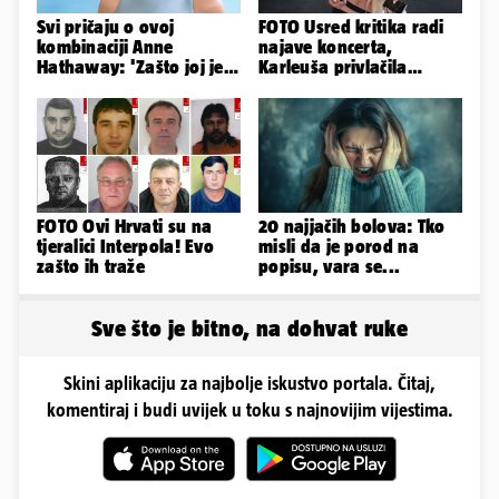
Svi pričaju o ovoj
FOTO Usred kritika radi
kombinaciji Anne
najave koncerta,
Hathaway: 'Zašto joj je
Karleuša privlačila
to stilist napravio?
mnoge poglede na
Užasno je...'
aerodromu
FOTO Ovi Hrvati su na
20 najjačih bolova: Tko
tjeralici Interpola! Evo
misli da je porod na
zašto ih traže
popisu, vara se...
Sve što je bitno, na dohvat ruke
Skini aplikaciju za najbolje iskustvo portala. Čitaj,
komentiraj i budi uvijek u toku s najnovijim vijestima.