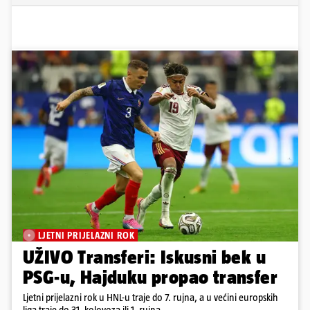
LJETNI PRIJELAZNI ROK
UŽIVO Transferi: Iskusni bek u
PSG-u, Hajduku propao transfer
Ljetni prijelazni rok u HNL-u traje do 7. rujna, a u većini europskih
liga traje do 31. kolovoza ili 1. rujna