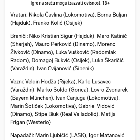
Igre na sreću mogu izazvati ovisnost. 18+
Vratari: Nikola Čavlina (Lokomotiva), Borna Buljan
(Hajduk), Franko Kolić (Osijek)
Braniči: Niko Kristian Sigur (Hajduk), Maro Katinić
(Sharjah), Mauro Perković (Dinamo), Moreno
Živković (Dinamo), Luka Vušković (Radomiak
Radom), Domagoj Bukvić (Osijek), Luka Škaričić
(Varaždin), Ivan Cvijanović (Šibenik)
Vezni: Veldin Hodža (Rijeka), Karlo Lusavec
(Varaždin), Marko Soldo (Gorica), Lovro Zvonarek
(Bayern München), Ivan Canjuga (Lokomotiva),
Marin Šotiček (Lokomotiva), Gabriel Vidović
(Dinamo), Stipe Biuk (Real Valladolid), Matija
Frigan (Westerlo)
Napadači: Marin Ljubičić (LASK), Igor Matanović