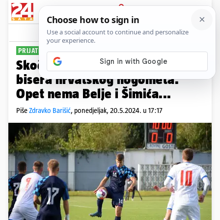
PRIJAVA
Sport
Komentari
1
PRIJATELJSKI TURNIR
Skočić prvi put pozvao dvojicu
bisera hrvatskog nogometa.
Opet nema Belje i Šimića...
Piše
Zdravko Barišić
,
ponedjeljak, 20.5.2024. u 17:17