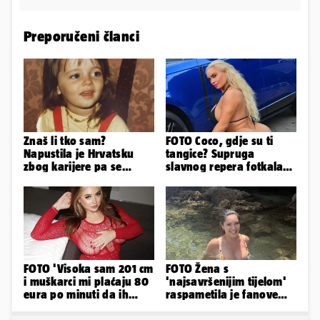
Preporučeni članci
Znaš li tko sam?
FOTO Coco, gdje su ti
Napustila je Hrvatsku
tangice? Supruga
zbog karijere pa se
slavnog repera fotkala
zaljubila u 15 godina
se ispred auta i pokazala
starijeg
sve
FOTO 'Visoka sam 201 cm
FOTO Žena s
i muškarci mi plaćaju 80
'najsavršenijim tijelom'
eura po minuti da ih
raspametila je fanove
pokorim riječima'
zaigranim fotkama iz