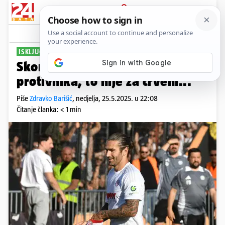
PRIJAVA
Sport
Komentari
44
ISKLJUČEN PROTIV ŠIBENIKA
Skomina: Livaja je samo gurnuo
protivnika, to nije za crveni...
Piše
Zdravko Barišić
,
nedjelja, 25.5.2025. u 22:08
Čitanje članka: < 1 min