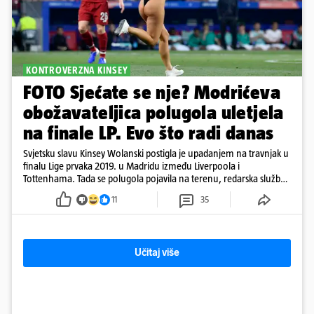
KONTROVERZNA KINSEY
FOTO Sjećate se nje? Modrićeva
obožavateljica polugola uletjela
na finale LP. Evo što radi danas
Svjetsku slavu Kinsey Wolanski postigla je upadanjem na travnjak u
finalu Lige prvaka 2019. u Madridu između Liverpoola i
Tottenhama. Tada se polugola pojavila na terenu, redarska služba
ju je lovila po travnjaku, a njezine fotografije obišle su svijet.
11
35
Učitaj više