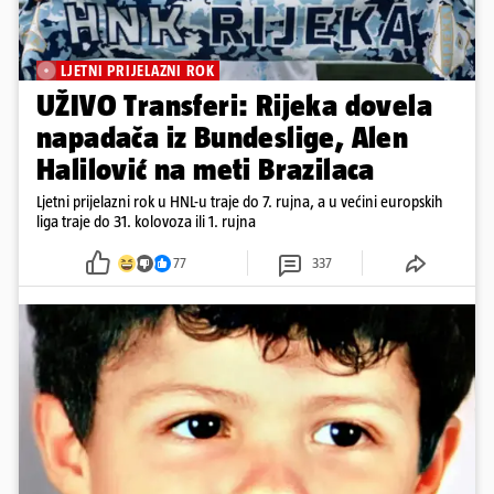
LJETNI PRIJELAZNI ROK
UŽIVO Transferi: Rijeka dovela
napadača iz Bundeslige, Alen
Halilović na meti Brazilaca
Ljetni prijelazni rok u HNL-u traje do 7. rujna, a u većini europskih
liga traje do 31. kolovoza ili 1. rujna
77
337