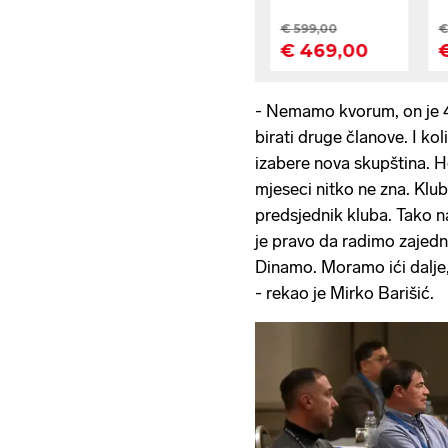
- Nemamo kvorum, on je 
birati druge članove. I ko
izabere nova skupština. Hoć
mjeseci nitko ne zna. Klu
predsjednik kluba. Tako nal
je pravo da radimo zajedn
Dinamo. Moramo ići dalje,
- rekao je Mirko Barišić.