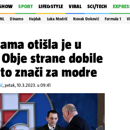
SHOW
SPORT
LIFE&STYLE
VIRAL
SCI/TECH
EXPRES
NL
Dinamo
Hajduk
Luka Modrić
Novak Đoković
Formula 1
V
ama otišla je u
 Obje strane dobile
to znači za modre
ić
,
petak, 10.3.2023. u 09:41