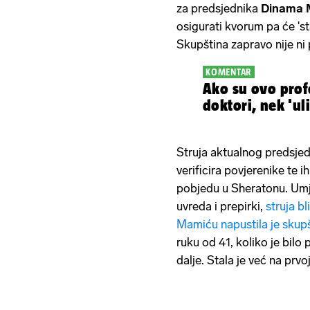
za predsjednika
Dinama M
osigurati kvorum pa će 's
Skupština zapravo nije ni 
KOMENTAR
Ako su ovo profe
doktori, nek 'ul
Struja aktualnog predsjed
verificira povjerenike te 
pobjedu u Sheratonu. Umj
uvreda i prepirki,
struja b
Mamiću napustila je skup
ruku od 41, koliko je bilo
dalje. Stala je već na prv