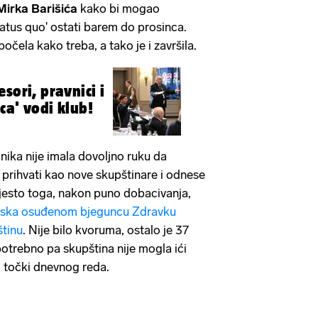
irka Barišića
kako bi mogao
tatus quo' ostati barem do prosinca.
počela kako treba, a tako je i završila.
sori, pravnici i
ica' vodi klub!
nika nije imala dovoljno ruku da
ih prihvati kao nove skupštinare i odnese
esto toga, nakon puno dobacivanja,
liska osuđenom bjeguncu Zdravku
štinu
. Nije bilo kvoruma, ostalo je 37
 potrebno pa skupština nije mogla ići
oj točki dnevnog reda.