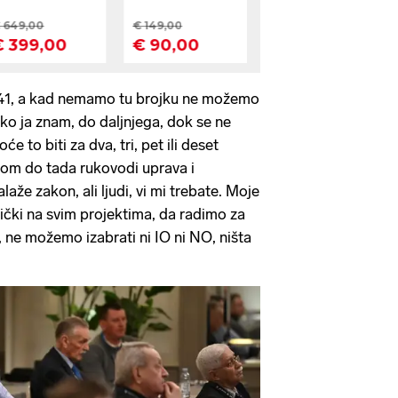
41, a kad nemamo tu brojku ne možemo
liko ja znam, do daljnjega, dok se ne
e to biti za dva, tri, pet ili deset
bom do tada rukovodi uprava i
aže zakon, ali ljudi, vi mi trebate. Moje
ički na svim projektima, da radimo za
 ne možemo izabrati ni IO ni NO, ništa