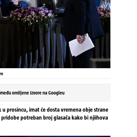
am
 među omiljene izvore na Googleu
k u prosincu, imat će dosta vremena obje strane
 pridobe potreban broj glasača kako bi njiihova