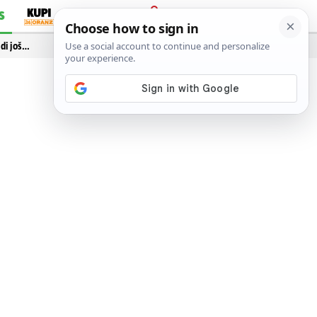
S
PRIJAVA
idi još…