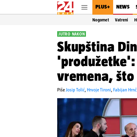
PLUS+
NEWS
Nogomet
Vatreni
H
JUTRO NAKON
Skupština Din
'produžetke':
vremena, što 
Piše
Josip Tolić
,
Hrvoje Tironi
,
Fabijan Hrnč