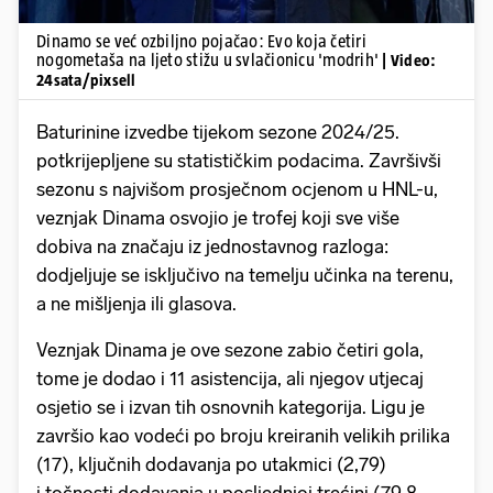
Dinamo se već ozbiljno pojačao: Evo koja četiri
nogometaša na ljeto stižu u svlačionicu 'modrih'
| Video:
24sata/pixsell
Baturinine izvedbe tijekom sezone 2024/25.
potkrijepljene su statističkim podacima. Završivši
sezonu s najvišom prosječnom ocjenom u HNL-u,
veznjak Dinama osvojio je trofej koji sve više
dobiva na značaju iz jednostavnog razloga:
dodjeljuje se isključivo na temelju učinka na terenu,
a ne mišljenja ili glasova.
Veznjak Dinama je ove sezone zabio četiri gola,
tome je dodao i 11 asistencija, ali njegov utjecaj
osjetio se i izvan tih osnovnih kategorija. Ligu je
završio kao vodeći po broju kreiranih velikih prilika
(17), ključnih dodavanja po utakmici (2,79)
i točnosti dodavanja u posljednjoj trećini (79,8