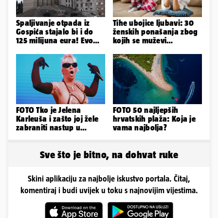
Spaljivanje otpada iz
Tihe ubojice ljubavi: 30
Gospića stajalo bi i do
ženskih ponašanja zbog
125 milijuna eura! Evo
kojih se muževi
koja je opcija
emocionalno distanciraju
najizglednija
FOTO Tko je Jelena
FOTO 50 najljepših
Karleuša i zašto joj žele
hrvatskih plaža: Koja je
zabraniti nastup u
vama najbolja?
Vodicama? Evo što je
govorila...
Sve što je bitno, na dohvat ruke
Skini aplikaciju za najbolje iskustvo portala. Čitaj,
komentiraj i budi uvijek u toku s najnovijim vijestima.