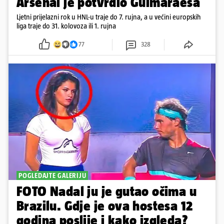
Arsenal je potvrdio Guimaraesa
Ljetni prijelazni rok u HNL-u traje do 7. rujna, a u većini europskih
liga traje do 31. kolovoza ili 1. rujna
77
328
POGLEDAJTE GALERIJU
FOTO Nadal ju je gutao očima u
Brazilu. Gdje je ova hostesa 12
godina poslije i kako izgleda?