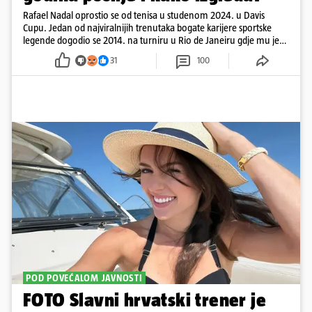
Rafael Nadal oprostio se od tenisa u studenom 2024. u Davis
Cupu. Jedan od najviralnijih trenutaka bogate karijere sportske
legende dogodio se 2014. na turniru u Rio de Janeiru gdje mu je
pažnju odvlačila ljepotica iza klupe
31
100
POD POVEĆALOM JAVNOSTI
FOTO Slavni hrvatski trener je