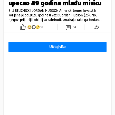
upecao 49 godina mlađu misicu
BILL BELICHICK I JORDAN HUDSON Američki trener hrvatskih
korijena je od 2021. godine u vezi s Jordan Hudson (25). No,
njegovi prijatelji i obitelj su zabrinuti, smatraju kako ga Jordan
kontrolira
18
14
Učitaj više