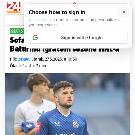
PRIJAVA
Sport
Komentari
46
STATISTIČKI NAJBOLJI
Sofascore je proglasio Martina
Baturinu igračem sezone HNL-a
Piše
24sata
,
utorak, 27.5.2025. u 10:50
Čitanje članka: 2 min