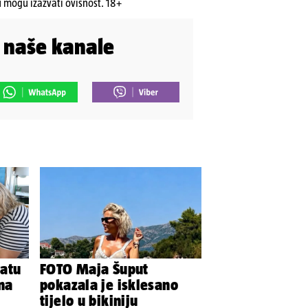
u mogu izazvati ovisnost. 18+
i naše kanale
atu
FOTO Maja Šuput
 na
pokazala je isklesano
tijelo u bikiniju