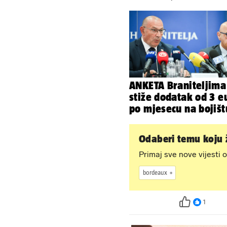
ANKETA Braniteljima
stiže dodatak od 3 e
po mjesecu na bojišt
Slažete li se s time?
Odaberi temu koju ž
Primaj sve nove vijesti o
bordeaux
1