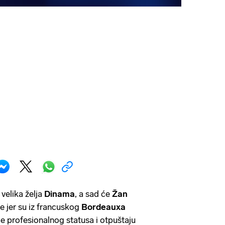
 velika želja
Dinama
, a sad će
Žan
re jer su iz francuskog
Bordeauxa
če profesionalnog statusa i otpuštaju