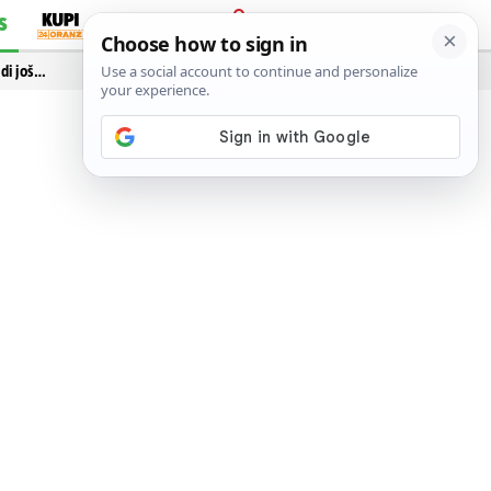
S
PRIJAVA
idi još…