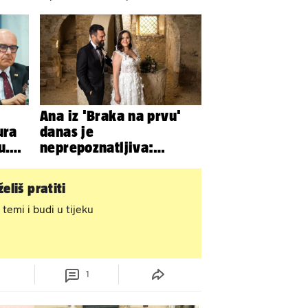
Ana iz 'Braka na prvu'
ura
danas je
u.
neprepoznatljiva:
Odselila je iz Hrvatske, a
ovako sad izgleda
eliš pratiti
 temi i budi u tijeku
1