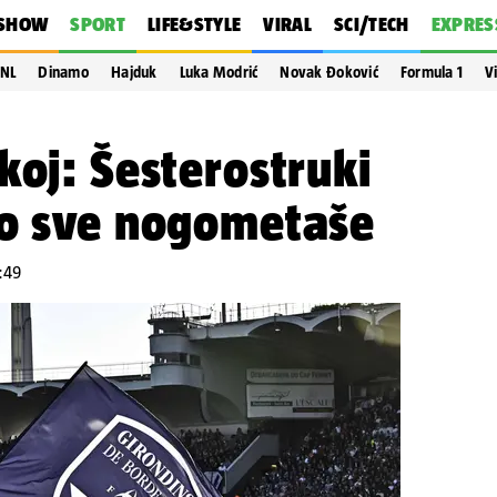
SHOW
SPORT
LIFE&STYLE
VIRAL
SCI/TECH
EXPRES
NL
Dinamo
Hajduk
Luka Modrić
Novak Đoković
Formula 1
V
koj: Šesterostruki
io sve nogometaše
7:49