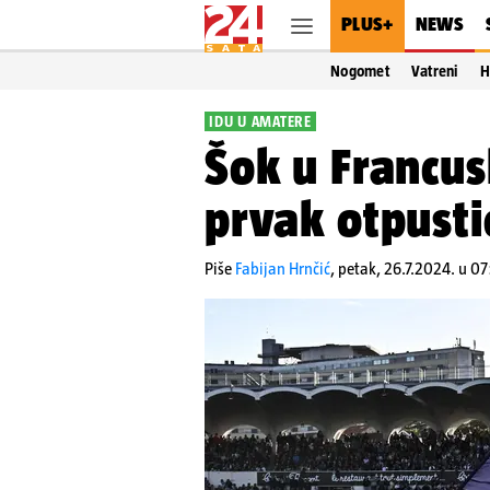
PLUS+
NEWS
Nogomet
Vatreni
H
IDU U AMATERE
Šok u Francus
prvak otpust
Piše
Fabijan Hrnčić
,
petak, 26.7.2024. u 0