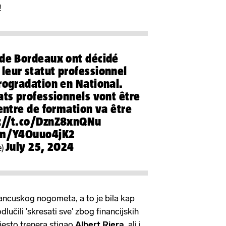
!
 de Bordeaux ont décidé
leur statut professionnel
trogradation en National.
ats professionnels vont être
centre de formation va être
://t.co/DznZ8xnQNu
com/Y4Ouuo4jK2
July 25, 2024
e)
rancuskog nogometa, a to je bila kap
dlučili 'skresati sve' zbog financijskih
mjesto trenera stigao
Albert Riera
, ali i