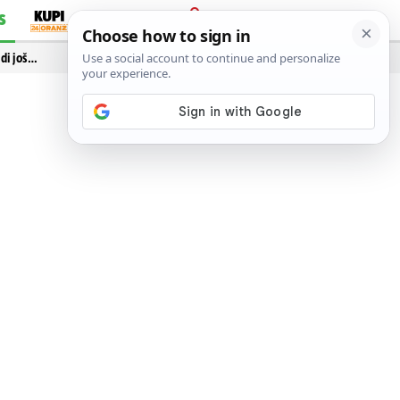
S
PRIJAVA
idi još…