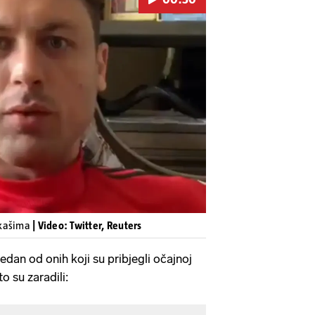
Pokretanje videa...
jkašima
| Video: Twitter, Reuters
edan od onih koji su pribjegli očajnoj
o su zaradili: