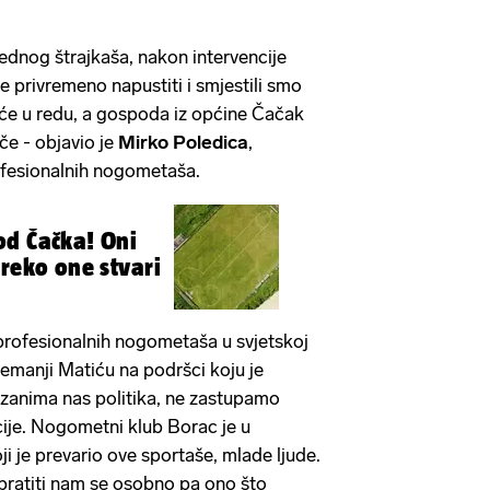
jednog štrajkaša, nakon intervencije
 privremeno napustiti i smjestili smo
t će u redu, a gospoda iz općine Čačak
ače - objavio je
Mirko Poledica
,
ofesionalnih nogometaša.
od Čačka! Oni
preko one stvari
 profesionalnih nogometaša u svjetskoj
Nemanji Matiću na podršci koju je
zanima nas politika, ne zastupamo
zicije. Nogometni klub Borac je u
i je prevario ove sportaše, mlade ljude.
i obratiti nam se osobno pa ono što