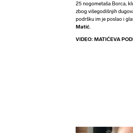
25 nogometaša Borca, kluba
zbog višegodišnjih dugova
podršku im je poslao i gl
Matić
.
VIDEO: MATIĆEVA PO