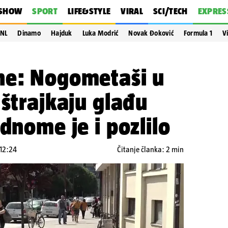
SHOW
SPORT
LIFE&STYLE
VIRAL
SCI/TECH
EXPRES
NL
Dinamo
Hajduk
Luka Modrić
Novak Đoković
Formula 1
V
ne: Nogometaši u
 štrajkaju glađu
dnome je i pozlilo
 12:24
Čitanje članka: 2 min