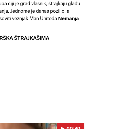
 čiji je grad vlasnik, štrajkaju glađu
nja. Jednome je danas pozlilo, a
asoviti veznjak Man Uniteda
Nemanja
DRŠKA ŠTRAJKAŠIMA
00:30