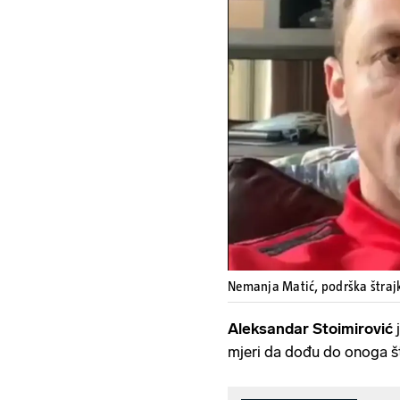
Nemanja Matić, podrška štra
Aleksandar Stoimirović
j
mjeri da dođu do onoga št