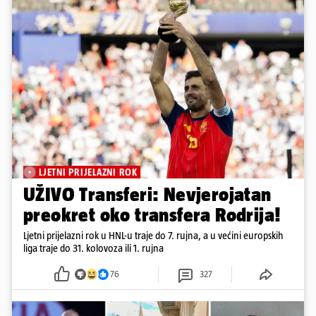
LJETNI PRIJELAZNI ROK
UŽIVO Transferi: Nevjerojatan
preokret oko transfera Rodrija!
Ljetni prijelazni rok u HNL-u traje do 7. rujna, a u većini europskih
liga traje do 31. kolovoza ili 1. rujna
76
327