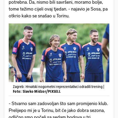
potrebna. Da, nismo bili savršeni, moramo bolje,
tome težimo cijeli ovaj tjedan. - najavio je Sosa, pa
otkrio kako se snašao u Torinu.
Zagreb: Hrvatski nogometni reprezentativci odradili trening |
Foto: Slavko Midzor/PIXSELL
- Stvarno sam zadovoljan što sam promijenio klub.
Prelijepo mi je u Torinu, bit će jako dobra sezona,
odlično smo počeli sa sedam bodova u tri