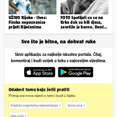
UŽIVO Rijeka - Ilves:
FOTO Spetljali su se na
Finska nepoznanica
Krku dok su bili djeca,
prijeti Riječanima
završilo je burno. Dončić
i Anamaria u novoj fazi
Sve što je bitno, na dohvat ruke
Skini aplikaciju za najbolje iskustvo portala. Čitaj,
komentiraj i budi uvijek u toku s najnovijim vijestima.
Odaberi temu koju želiš pratiti
Primaj sve nove vijesti o temi i budi u tijeku
hrvatska nogometna reprezentacija
borna sosa
luka sučić