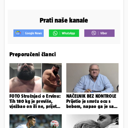
Prati naše kanale
Preporučeni članci
FOTO Stručnjaci o Ervinu:
NAČELNIK BEZ KONTROLE
Tih 180 kg je previše,
Prijetio je smrću ocu s
vježbao on ili ne, prijete
bebom, napao ga je sa
mu mnoge komplikacije
svoja dva sina!