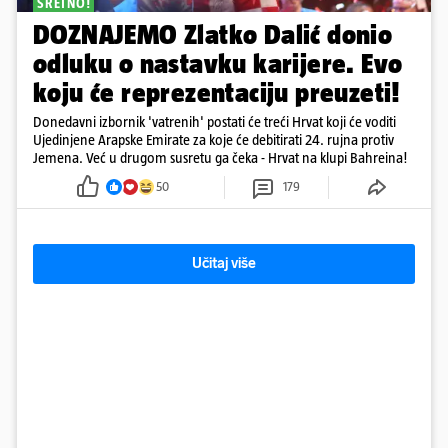
SRETNO!
DOZNAJEMO Zlatko Dalić donio
odluku o nastavku karijere. Evo
koju će reprezentaciju preuzeti!
Donedavni izbornik 'vatrenih' postati će treći Hrvat koji će voditi
Ujedinjene Arapske Emirate za koje će debitirati 24. rujna protiv
Jemena. Već u drugom susretu ga čeka - Hrvat na klupi Bahreina!
50
179
Učitaj više