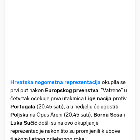
Hrvatska nogometna reprezentacija
okupila se
prvi put nakon
Europskog prvenstva
. "Vatrene" u
četvrtak očekuje prva utakmica
Lige nacija
protiv
Portugala
(20.45 sati), a u nedjelju će ugostiti
Poljsku
na Opus Areni (20.45 sati).
Borna Sosa
i
Luka
Sučić
došli su na ovo okupljanje
reprezentacije nakon što su promijenili klubove
tijekom ljetnog prijelaznog roka.