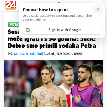
PRIJAVA
Sport
Komentari
2
'VATRENI' UOČI PORTUGALA
Sosa: Cristiano je kao Modrić,
može igrati i s 50 godina! Sučić:
Dobro smo primili rođaka Petra
Piše
Mato Galić
,
Luka Tunjić
,
srijeda, 4.9.2024. u 09:58