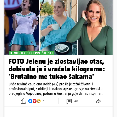
OTVORILA SE O PROŠLOSTI
FOTO Jelenu je zlostavljao otac,
dobivala je i vraćala kilograme:
'Brutalno me tukao šakama'
Bivša tenisačica Jelena Dokić (42) prošla je težak životni i
profesionalni put, s obitelji je nakon srpske agresije na Hrvatsku
prebjegla u Vojvodinu, potom u Australiju gdje danas inspirira
mnoge
17
48