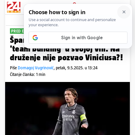
PRIJAVA
Sport
Komentari
28
PRED EL CLASICO
Španjolci: Modrić je organizirao
'team building' u svojoj vili. Na
druženje nije pozvao Viniciusa?!
Piše
Domagoj Vugrinović
,
petak, 9.5.2025. u 13:24
Čitanje članka: 1 min