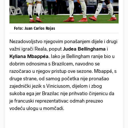
Foto: Juan Carlos Rojas
Nezadovoljstvo njegovim ponašanjem dijele i drugi
važni igrači Reala, poput
Judea
Bellinghama
i
Kyliana
Mbappéa
. Iako je Bellingham ranije bio u
dobrim odnosima s Brazilcem, navodno se
razočarao u njegov pristup ove sezone. Mbappé, s
druge strane, od samog početka nije pronašao
zajednički jezik s Viniciusom, dijelom i zbog
sukoba ega jer Brazilac nije prihvatio činjenicu da
je francuski reprezentativac odmah preuzeo
vodeću ulogu u momčadi.