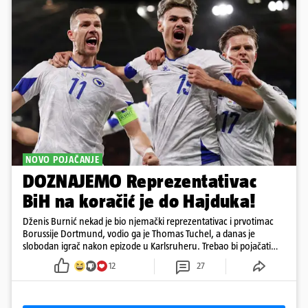
NOVO POJAČANJE
DOZNAJEMO Reprezentativac
BiH na koračić je do Hajduka!
Dženis Burnić nekad je bio njemački reprezentativac i prvotimac
Borussije Dortmund, vodio ga je Thomas Tuchel, a danas je
slobodan igrač nakon epizode u Karlsruheru. Trebao bi pojačati
konkurenciju u veznom redu
12
27