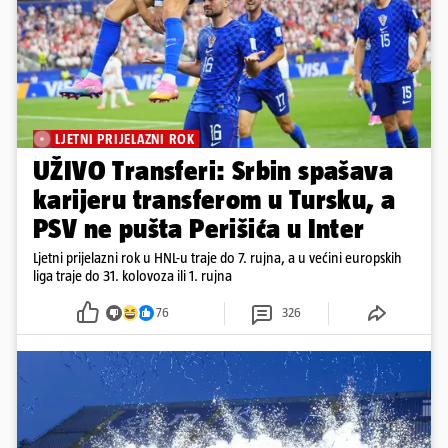
LJETNI PRIJELAZNI ROK
UŽIVO Transferi: Srbin spašava
karijeru transferom u Tursku, a
PSV ne pušta Perišića u Inter
Ljetni prijelazni rok u HNL-u traje do 7. rujna, a u većini europskih
liga traje do 31. kolovoza ili 1. rujna
76
326