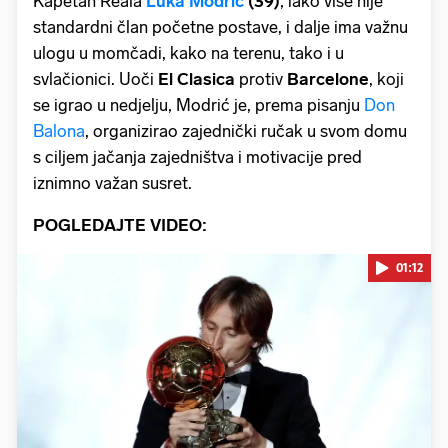
Kapetan Reala
Luka
Modrić
(39)
, iako više nije
standardni član početne postave, i dalje ima važnu
ulogu u momčadi, kako na terenu, tako i u
svlačionici. Uoči
El
Clasica
protiv
Barcelone
, koji
se igrao u nedjelju, Modrić je, prema pisanju
Don
Balona
, organizirao zajednički ručak u svom domu
s ciljem jačanja zajedništva i motivacije pred
iznimno važan susret.
POGLEDAJTE VIDEO:
01:12
Pokretanje videa...