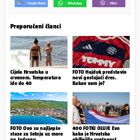
Preporučeni članci
Cijela Hrvatska u
FOTO Hajduk predstavio
crvenom. Temperatura
novi gostujući dres.
ide do 40
Kakav vam je?
FOTO Ovo su najljepše
400 FOTKI OLUJE Evo
staze za šetnju uz more
kako je Hrvatska
na Jadranu
obilježila svečanost