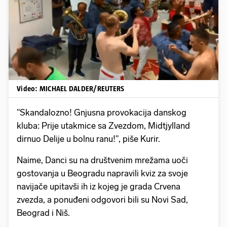
Pokretanje videa...
Video: MICHAEL DALDER/REUTERS
"Skandalozno! Gnjusna provokacija danskog
kluba: Prije utakmice sa Zvezdom, Midtjylland
dirnuo Delije u bolnu ranu!", piše Kurir.
Naime, Danci su na društvenim mrežama uoči
gostovanja u Beogradu napravili kviz za svoje
navijače upitavši ih iz kojeg je grada Crvena
zvezda, a ponuđeni odgovori bili su Novi Sad,
Beograd i Niš.