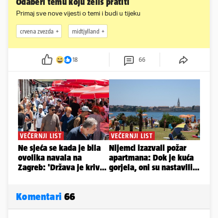
Odaberi temu koju želiš pratiti
Primaj sve nove vijesti o temi i budi u tijeku
crvena zvezda
midtjylland
18
66
Komentari
66