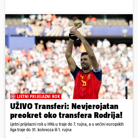
LJETNI PRIJELAZNI ROK
UŽIVO Transferi: Nevjerojatan
preokret oko transfera Rodrija!
Ljetni prijelazni rok u HNL-u traje do 7. rujna, a u većini europskih
liga traje do 31. kolovoza ili 1. rujna