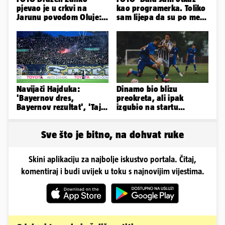
pjevao je u crkvi na
kao programerka. Toliko
Jarunu povodom Oluje:
sam lijepa da su po meni
Evo kako je izgledao
napravili lutku'
nastup
Navijači Hajduka:
Dinamo bio blizu
'Bayernov dres,
preokreta, ali ipak
Bayernov rezultat', 'Taj
izgubio na startu
igrač je sjajan, igra kao
Ramljaka
Perišić'
Sve što je bitno, na dohvat ruke
Skini aplikaciju za najbolje iskustvo portala. Čitaj,
komentiraj i budi uvijek u toku s najnovijim vijestima.