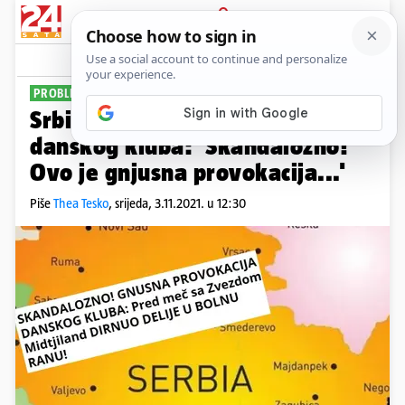
PRIJAVA
Sport
Komentari
66
PROBLEM NA KARTI
Srbi se uvrijedili zbog objave
danskog kluba: 'Skandalozno!
Ovo je gnjusna provokacija...'
Piše
Thea Tesko
,
srijeda, 3.11.2021. u 12:30