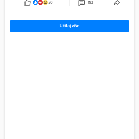
50
182
Učitaj više