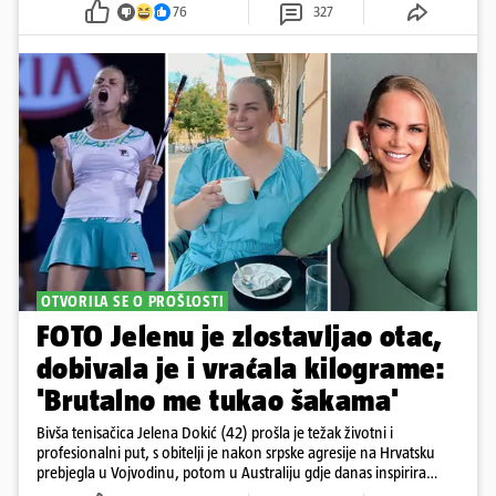
76
327
OTVORILA SE O PROŠLOSTI
FOTO Jelenu je zlostavljao otac,
dobivala je i vraćala kilograme:
'Brutalno me tukao šakama'
Bivša tenisačica Jelena Dokić (42) prošla je težak životni i
profesionalni put, s obitelji je nakon srpske agresije na Hrvatsku
prebjegla u Vojvodinu, potom u Australiju gdje danas inspirira
mnoge