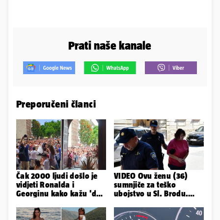
Prati naše kanale
Preporučeni članci
Čak 2000 ljudi došlo je
VIDEO Ovu ženu (36)
vidjeti Ronalda i
sumnjiče za teško
Georginu kako kažu 'da'.
ubojstvo u Sl. Brodu.
A kad ono - Fabio i
Doveli su je na
Nicole!
ispitivanje