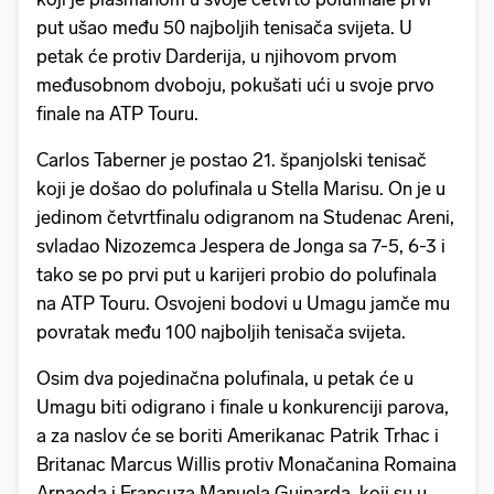
put ušao među 50 najboljih tenisača svijeta. U
petak će protiv Darderija, u njihovom prvom
međusobnom dvoboju, pokušati ući u svoje prvo
finale na ATP Touru.
Carlos Taberner je postao 21. španjolski tenisač
koji je došao do polufinala u Stella Marisu. On je u
jedinom četvrtfinalu odigranom na Studenac Areni,
svladao Nizozemca Jespera de Jonga sa 7-5, 6-3 i
tako se po prvi put u karijeri probio do polufinala
na ATP Touru. Osvojeni bodovi u Umagu jamče mu
povratak među 100 najboljih tenisača svijeta.
Osim dva pojedinačna polufinala, u petak će u
Umagu biti odigrano i finale u konkurenciji parova,
a za naslov će se boriti Amerikanac Patrik Trhac i
Britanac Marcus Willis protiv Monačanina Romaina
Arnaoda i Francuza Manuela Guinarda, koji su u