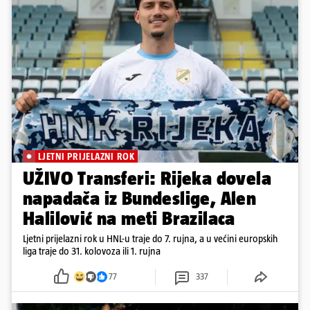
LJETNI PRIJELAZNI ROK
UŽIVO Transferi: Rijeka dovela
napadača iz Bundeslige, Alen
Halilović na meti Brazilaca
Ljetni prijelazni rok u HNL-u traje do 7. rujna, a u većini europskih
liga traje do 31. kolovoza ili 1. rujna
77
337