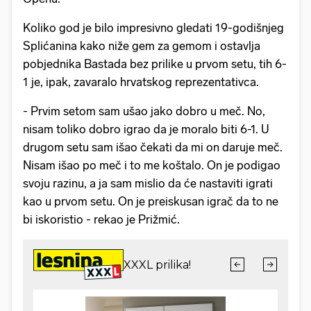
Koliko god je bilo impresivno gledati 19-godišnjeg
Splićanina kako niže gem za gemom i ostavlja
pobjednika Bastada bez prilike u prvom setu, tih 6-
1 je, ipak, zavaralo hrvatskog reprezentativca.
- Prvim setom sam ušao jako dobro u meč. No,
nisam toliko dobro igrao da je moralo biti 6-1. U
drugom setu sam išao čekati da mi on daruje meč.
Nisam išao po meč i to me koštalo. On je podigao
svoju razinu, a ja sam mislio da će nastaviti igrati
kao u prvom setu. On je preiskusan igrač da to ne
bi iskoristio - rekao je Prižmić.