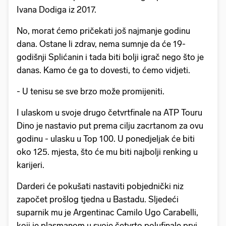
Ivana Dodiga iz 2017.
No, morat ćemo pričekati još najmanje godinu
dana. Ostane li zdrav, nema sumnje da će 19-
godišnji Splićanin i tada biti bolji igrač nego što je
danas. Kamo će ga to dovesti, to ćemo vidjeti.
- U tenisu se sve brzo može promijeniti.
I ulaskom u svoje drugo četvrtfinale na ATP Touru
Dino je nastavio put prema cilju zacrtanom za ovu
godinu - ulasku u Top 100. U ponedjeljak će biti
oko 125. mjesta, što će mu biti najbolji renking u
karijeri.
Darderi će pokušati nastaviti pobjednički niz
započet prošlog tjedna u Bastadu. Sljedeći
suparnik mu je Argentinac Camilo Ugo Carabelli,
koji je plasmanom u svoje četvrto polufinale prvi