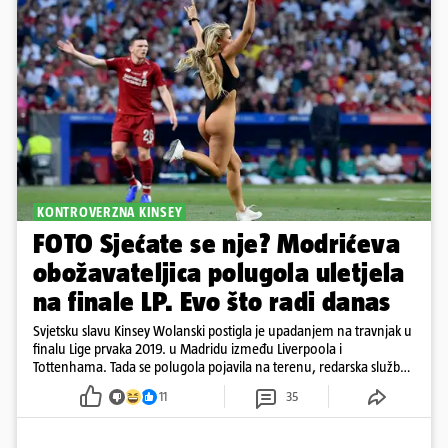
KONTROVERZNA KINSEY
FOTO Sjećate se nje? Modrićeva
obožavateljica polugola uletjela
na finale LP. Evo što radi danas
Svjetsku slavu Kinsey Wolanski postigla je upadanjem na travnjak u
finalu Lige prvaka 2019. u Madridu između Liverpoola i
Tottenhama. Tada se polugola pojavila na terenu, redarska služba
ju je lovila po travnjaku, a njezine fotografije obišle su svijet.
11
35