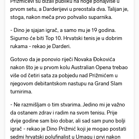
Prižmićevi su dizali publiku na noge ponajviše u
prvom setu, a Darderijevi u preostala dva. Talijan je,
stoga, nakon meča prvo pohvalio suparnika.
- Dino je sjajan igrač, a samo mu je 19 godina.
Sigurno će biti Top 10. Hrvatski tenis je u dobrim
rukama - rekao je Darderi.
Gotovo da je ponovio riječi Novaka Đokovića
nakon što je u prvom kolu Australian Opena trebao
više od četiri sata za pobjedu nad Prižmićem u
njegovom debitantskom nastupu na Grand Slam
turnirima.
- Ne razmišljam o tim stvarima. Jedino mi je važno
da ostanem zdrav i radim na svom tenisu. Prije
dvije godine sam bio dobar, ali sad sam puno bolji
igrač - rekao je Dino Prižmić koji je mogao postati
sedmi hrvatski polufinalist u Umagu i prvi nakon