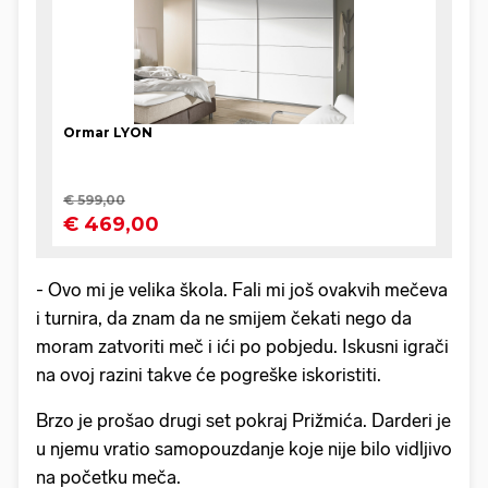
- Ovo mi je velika škola. Fali mi još ovakvih mečeva
i turnira, da znam da ne smijem čekati nego da
moram zatvoriti meč i ići po pobjedu. Iskusni igrači
na ovoj razini takve će pogreške iskoristiti.
Brzo je prošao drugi set pokraj Prižmića. Darderi je
u njemu vratio samopouzdanje koje nije bilo vidljivo
na početku meča.