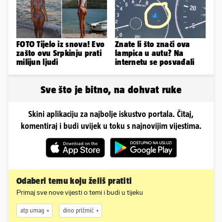
FOTO Tijelo iz snova! Evo
Znate li što znači ova
zašto ovu Srpkinju prati
lampica u autu? Na
milijun ljudi
internetu se posvađali
Sve što je bitno, na dohvat ruke
Skini aplikaciju za najbolje iskustvo portala. Čitaj,
komentiraj i budi uvijek u toku s najnovijim vijestima.
Odaberi temu koju želiš pratiti
Primaj sve nove vijesti o temi i budi u tijeku
atp umag
dino prižmić