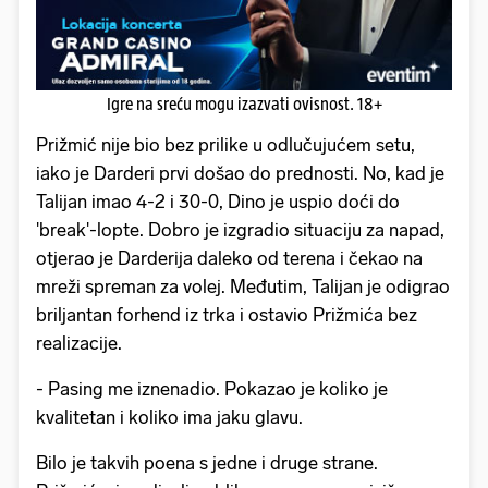
Igre na sreću mogu izazvati ovisnost. 18+
Prižmić nije bio bez prilike u odlučujućem setu,
iako je Darderi prvi došao do prednosti. No, kad je
Talijan imao 4-2 i 30-0, Dino je uspio doći do
'break'-lopte. Dobro je izgradio situaciju za napad,
otjerao je Darderija daleko od terena i čekao na
mreži spreman za volej. Međutim, Talijan je odigrao
briljantan forhend iz trka i ostavio Prižmića bez
realizacije.
- Pasing me iznenadio. Pokazao je koliko je
kvalitetan i koliko ima jaku glavu.
Bilo je takvih poena s jedne i druge strane.