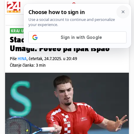
PRIJAVA
Sport
Komentari
0
KRAJ U ČETVRTFINALU
Stao sjajan niz Dine Prižmića u
Umagu. Poveo pa ipak ispao
Piše
HINA
,
četvrtak, 24.7.2025. u 20:49
Čitanje članka: 3 min