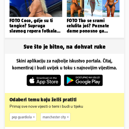
FOTO Coco, gdje su ti
FOTO Tko se srami
tangice? Supruga
celulita još? Poznate
slavnog repera fotkala
dame ponosno ga
se ispred auta i pokazala
pokazuju pa slave svoje
sve
obline
Sve što je bitno, na dohvat ruke
Skini aplikaciju za najbolje iskustvo portala. Čitaj,
komentiraj i budi uvijek u toku s najnovijim vijestima.
Odaberi temu koju želiš pratiti
Primaj sve nove vijesti o temi i budi u tijeku
pep guardiola
manchester city