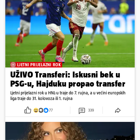
LJETNI PRIJELAZNI ROK
UŽIVO Transferi: Iskusni bek u
PSG-u, Hajduku propao transfer
Ljetni prijelazni rok u HNL-u traje do 7. rujna, a u većini europskih
liga traje do 31. kolovoza ili 1. rujna
77
339