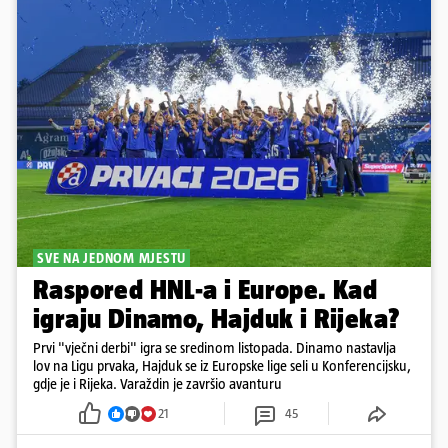
SVE NA JEDNOM MJESTU
Raspored HNL-a i Europe. Kad
igraju Dinamo, Hajduk i Rijeka?
Prvi "vječni derbi" igra se sredinom listopada. Dinamo nastavlja
lov na Ligu prvaka, Hajduk se iz Europske lige seli u Konferencijsku,
gdje je i Rijeka. Varaždin je završio avanturu
21
45