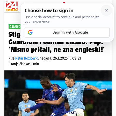
PRIJAVA
Sport
Komentari
0
GUARDIOLA BRANI UZBEKISTANCA
Stigao je kao konkurencija
Gvardiolu i odmah kiksao. Pep:
'Nismo pričali, ne zna engleski!'
Piše
Petar Božičević
,
nedjelja, 26.1.2025. u 08:21
Čitanje članka: 1 min