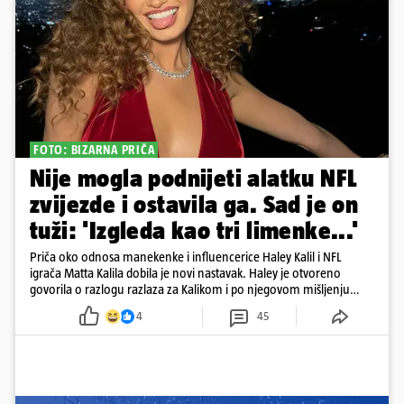
FOTO: BIZARNA PRIČA
Nije mogla podnijeti alatku NFL
zvijezde i ostavila ga. Sad je on
tuži: 'Izgleda kao tri limenke...'
Priča oko odnosa manekenke i influencerice Haley Kalil i NFL
igrača Matta Kalila dobila je novi nastavak. Haley je otvoreno
govorila o razlogu razlaza za Kalikom i po njegovom mišljenju
prešla granicu dobrog ukusa
4
45