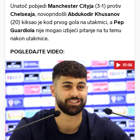
Unatoč pobjedi
Manchester Cityja
(3-1) protiv
Chelseaja
, novopridošli
Abdukodir Khusanov
(20) kiksao je kod prvog gola na utakmici, a
Pep
Guardiola
nije mogao izbjeći pitanje na tu temu
nakon utakmice.
POGLEDAJTE VIDEO:
01:06
Pokretanje videa...