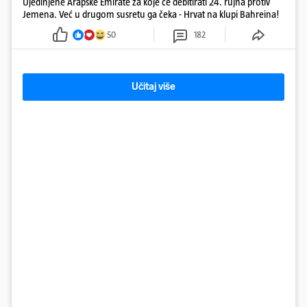
Ujedinjene Arapske Emirate za koje će debitirati 24. rujna protiv
Jemena. Već u drugom susretu ga čeka - Hrvat na klupi Bahreina!
50
182
Učitaj više