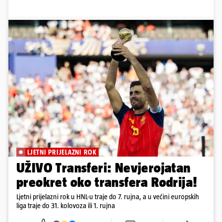
LJETNI PRIJELAZNI ROK
UŽIVO Transferi: Nevjerojatan
preokret oko transfera Rodrija!
Ljetni prijelazni rok u HNL-u traje do 7. rujna, a u većini europskih
liga traje do 31. kolovoza ili 1. rujna