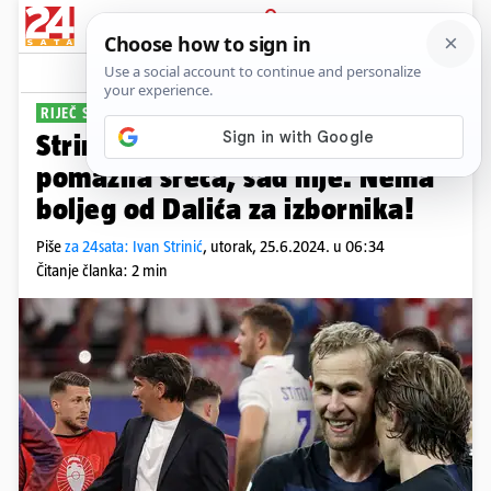
PRIJAVA
Sport
Komentari
24
RIJEČ STRUČNJAKA
PLUS+
Strinić za 24sata: Ranije nas je
pomazila sreća, sad nije. Nema
boljeg od Dalića za izbornika!
Piše
za 24sata: Ivan Strinić
,
utorak, 25.6.2024. u 06:34
Čitanje članka: 2 min