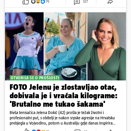
76
327
OTVORILA SE O PROŠLOSTI
FOTO Jelenu je zlostavljao otac,
dobivala je i vraćala kilograme:
'Brutalno me tukao šakama'
Bivša tenisačica Jelena Dokić (42) prošla je težak životni i
profesionalni put, s obitelji je nakon srpske agresije na Hrvatsku
prebjegla u Vojvodinu, potom u Australiju gdje danas inspirira
mnoge