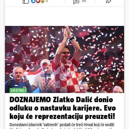
17
49
SRETNO!
DOZNAJEMO Zlatko Dalić donio
odluku o nastavku karijere. Evo
koju će reprezentaciju preuzeti!
Donedavni izbornik 'vatrenih' postati će treći Hrvat koji će voditi