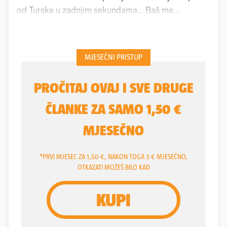
od Turske u zadnjim sekundama... Baš me
pogodilo, čekao se samo kraj utakmice i ovaj
Zaccagni pogodi kao što vjerojatno više nikad u
životu neće pogoditi... Šteta, bili smo dobri, u
prvom poluvremenu smo bili malo teški, osjećalo
se da smo pod pritiskom, oni su bili konkretniji, ali
u drugom dijelu bili smo bolji, konkretniji,
agresivniji...