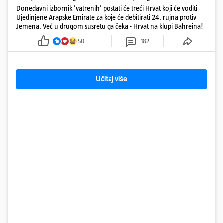
Donedavni izbornik 'vatrenih' postati će treći Hrvat koji će voditi
Ujedinjene Arapske Emirate za koje će debitirati 24. rujna protiv
Jemena. Već u drugom susretu ga čeka - Hrvat na klupi Bahreina!
50
182
Učitaj više