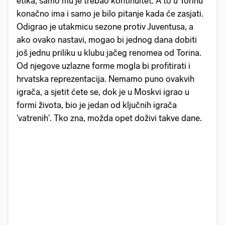
etika, samo mu je trebao kontinuitet. A to u Torinu
konačno ima i samo je bilo pitanje kada će zasjati.
Odigrao je utakmicu sezone protiv Juventusa, a
ako ovako nastavi, mogao bi jednog dana dobiti
još jednu priliku u klubu jačeg renomea od Torina.
Od njegove uzlazne forme mogla bi profitirati i
hrvatska reprezentacija. Nemamo puno ovakvih
igrača, a sjetit ćete se, dok je u Moskvi igrao u
formi života, bio je jedan od ključnih igrača
'vatrenih'. Tko zna, možda opet doživi takve dane.