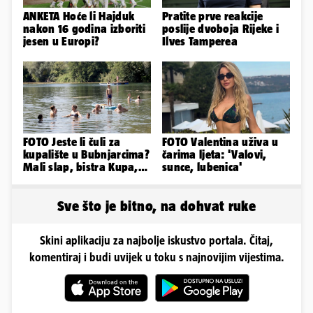
ANKETA Hoće li Hajduk
Pratite prve reakcije
nakon 16 godina izboriti
poslije dvoboja Rijeke i
jesen u Europi?
Ilves Tamperea
FOTO Jeste li čuli za
FOTO Valentina uživa u
kupalište u Bubnjarcima?
čarima ljeta: 'Valovi,
Mali slap, bistra Kupa,
sunce, lubenica'
šumski hlad - prava
idila!
Sve što je bitno, na dohvat ruke
Skini aplikaciju za najbolje iskustvo portala. Čitaj,
komentiraj i budi uvijek u toku s najnovijim vijestima.