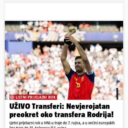
LJETNI PRIJELAZNI ROK
UŽIVO Transferi: Nevjerojatan
preokret oko transfera Rodrija!
Ljetni prijelazni rok u HNL-u traje do 7. rujna, a u većini europskih
liga traje do 31. kolovoza ili 1. rujna