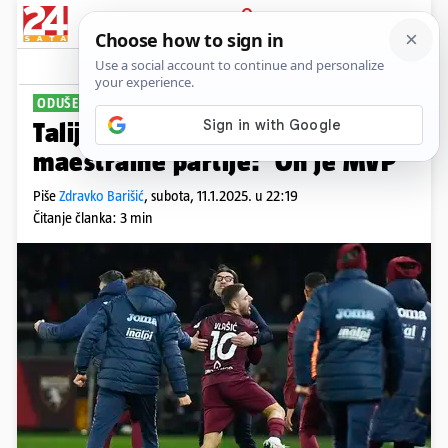
PRIJAVA
Sport
Komentari
37
ODUŠEVIO SVE
Talijani se dive Vlašiću nakon
maestralne partije: 'On je MVP'
Piše
Zdravko Barišić
,
subota, 11.1.2025. u 22:19
Čitanje članka: 3 min