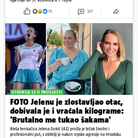
76
327
OTVORILA SE O PROŠLOSTI
FOTO Jelenu je zlostavljao otac,
dobivala je i vraćala kilograme:
'Brutalno me tukao šakama'
Bivša tenisačica Jelena Dokić (42) prošla je težak životni i
profesionalni put, s obitelji je nakon srpske agresije na Hrvatsku