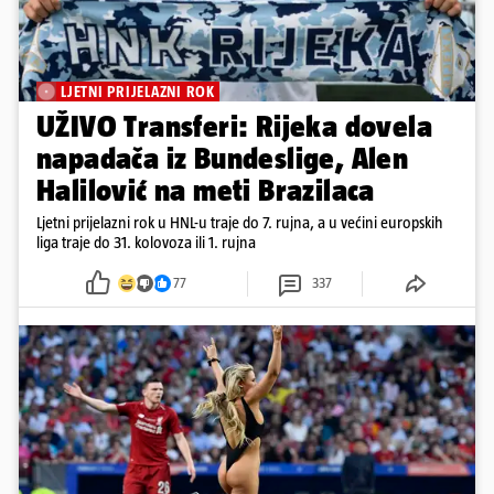
LJETNI PRIJELAZNI ROK
UŽIVO Transferi: Rijeka dovela
napadača iz Bundeslige, Alen
Halilović na meti Brazilaca
Ljetni prijelazni rok u HNL-u traje do 7. rujna, a u većini europskih
liga traje do 31. kolovoza ili 1. rujna
77
337