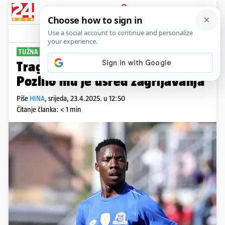
PRIJAVA
Sport
Komentari
14
TUŽNA VIJEST
Tragična smrt nogometaša (22):
Pozlilo mu je usred zagrijavanja
Piše
HINA
,
srijeda, 23.4.2025. u 12:50
Čitanje članka: < 1 min