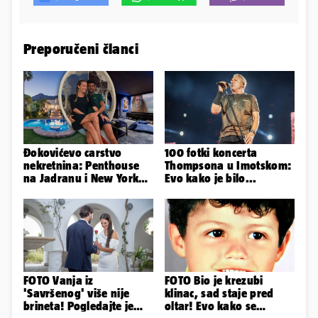
Preporučeni članci
Đokovićevo carstvo
100 fotki koncerta
nekretnina: Penthouse
Thompsona u Imotskom:
na Jadranu i New Yorku,
Evo kako je bilo...
španjolska vila, hoteli...
FOTO Vanja iz
FOTO Bio je krezubi
'Savršenog' više nije
klinac, sad staje pred
brineta! Pogledajte je
oltar! Evo kako se