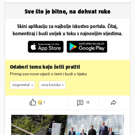
sad
mijenjao jedan od
najvećih...
Sve što je bitno, na dohvat ruke
Skini aplikaciju za najbolje iskustvo portala. Čitaj,
komentiraj i budi uvijek u toku s najnovijim vijestima.
Odaberi temu koju želiš pratiti
Primaj sve nove vijesti o temi i budi u tijeku
nogometaš
crna kronika
1
14