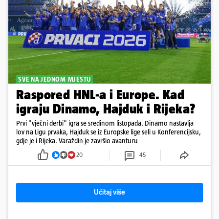
SVE NA JEDNOM MJESTU
Raspored HNL-a i Europe. Kad
igraju Dinamo, Hajduk i Rijeka?
Prvi "vječni derbi" igra se sredinom listopada. Dinamo nastavlja
lov na Ligu prvaka, Hajduk se iz Europske lige seli u Konferencijsku,
gdje je i Rijeka. Varaždin je završio avanturu
20
45
Učitaj više