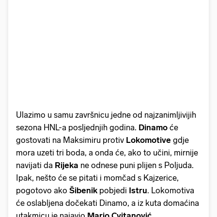
Ulazimo u samu završnicu jedne od najzanimljivijih
sezona HNL-a posljednjih godina.
Dinamo
će
gostovati na Maksimiru protiv
Lokomotive
gdje
mora uzeti tri boda, a onda će, ako to učini, mirnije
navijati da
Rijeka
ne odnese puni plijen s Poljuda.
Ipak, nešto će se pitati i momčad s Kajzerice,
pogotovo ako
Šibenik
pobjedi
Istru
. Lokomotiva
će oslabljena dočekati Dinamo, a iz kuta domaćina
utakmicu je najavio
Mario Cvitanović
.