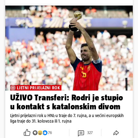
LJETNI PRIJELAZNI ROK
UŽIVO Transferi: Rodri je stupio
u kontakt s katalonskim divom
Ljetni prijelazni rok u HNL-u traje do 7. rujna, a u većini europskih
liga traje do 31. kolovoza ili 1. rujna
76
327