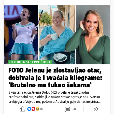
OTVORILA SE O PROŠLOSTI
FOTO Jelenu je zlostavljao otac,
dobivala je i vraćala kilograme:
'Brutalno me tukao šakama'
Bivša tenisačica Jelena Dokić (42) prošla je težak životni i
profesionalni put, s obitelji je nakon srpske agresije na Hrvatsku
prebjegla u Vojvodinu, potom u Australiju gdje danas inspirira
mnoge
18
50