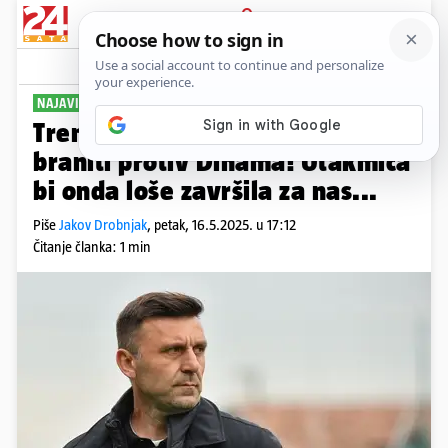
PRIJAVA
Sport
Komentari
2
NAJAVIO UTAKMICU
Trener Lokomotive: Nećemo se
braniti protiv Dinama! Utakmica
bi onda loše završila za nas...
Piše
Jakov Drobnjak
,
petak, 16.5.2025. u 17:12
Čitanje članka: 1 min