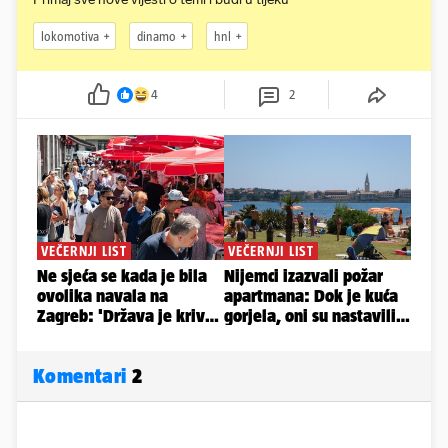
lokomotiva
dinamo
hnl
4
2
Komentari
2