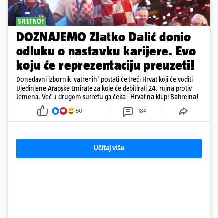
SRETNO!
DOZNAJEMO Zlatko Dalić donio
odluku o nastavku karijere. Evo
koju će reprezentaciju preuzeti!
Donedavni izbornik 'vatrenih' postati će treći Hrvat koji će voditi
Ujedinjene Arapske Emirate za koje će debitirati 24. rujna protiv
Jemena. Već u drugom susretu ga čeka - Hrvat na klupi Bahreina!
50
184
Učitaj više