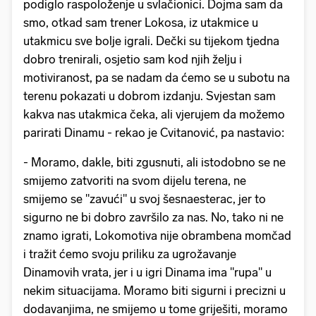
podiglo raspoloženje u svlačionici. Dojma sam da
smo, otkad sam trener Lokosa, iz utakmice u
utakmicu sve bolje igrali. Dečki su tijekom tjedna
dobro trenirali, osjetio sam kod njih želju i
motiviranost, pa se nadam da ćemo se u subotu na
terenu pokazati u dobrom izdanju. Svjestan sam
kakva nas utakmica čeka, ali vjerujem da možemo
parirati Dinamu - rekao je Cvitanović, pa nastavio:
- Moramo, dakle, biti zgusnuti, ali istodobno se ne
smijemo zatvoriti na svom dijelu terena, ne
smijemo se "zavući" u svoj šesnaesterac, jer to
sigurno ne bi dobro završilo za nas. No, tako ni ne
znamo igrati, Lokomotiva nije obrambena momčad
i tražit ćemo svoju priliku za ugrožavanje
Dinamovih vrata, jer i u igri Dinama ima "rupa" u
nekim situacijama. Moramo biti sigurni i precizni u
dodavanjima, ne smijemo u tome griješiti, moramo