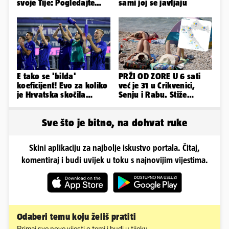
svoje Tije: Pogledajte
sami joj se javljaju
kako je izgledalo
vjenčanje...
E tako se 'bilda'
PRŽI OD ZORE U 6 sati
koeficijent! Evo za koliko
već je 31 u Crikvenici,
je Hrvatska skočila
Senju i Rabu. Stiže
nakon pobjeda naših
grmljavina, pljusak i
klubova
jaka bura
Sve što je bitno, na dohvat ruke
Skini aplikaciju za najbolje iskustvo portala. Čitaj,
komentiraj i budi uvijek u toku s najnovijim vijestima.
Odaberi temu koju želiš pratiti
Primaj sve nove vijesti o temi i budi u tijeku