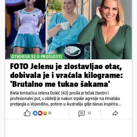
OTVORILA SE O PROŠLOSTI
FOTO Jelenu je zlostavljao otac,
dobivala je i vraćala kilograme:
'Brutalno me tukao šakama'
Bivša tenisačica Jelena Dokić (42) prošla je težak životni i
profesionalni put, s obitelji je nakon srpske agresije na Hrvatsku
prebjegla u Vojvodinu, potom u Australiju gdje danas inspirira
mnoge
18
51