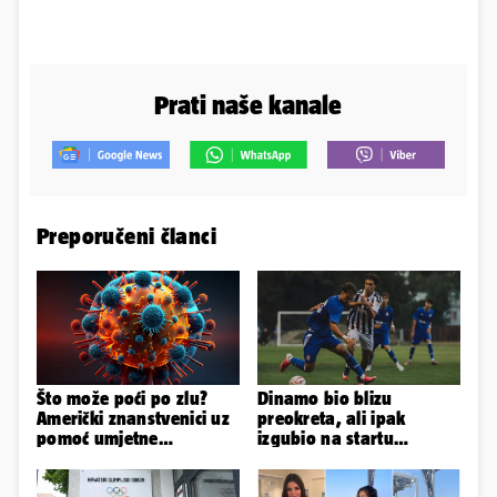
Prati naše kanale
Preporučeni članci
Što može poći po zlu?
Dinamo bio blizu
Američki znanstvenici uz
preokreta, ali ipak
pomoć umjetne
izgubio na startu
inteligencije stvorili nove
Ramljaka
viruse