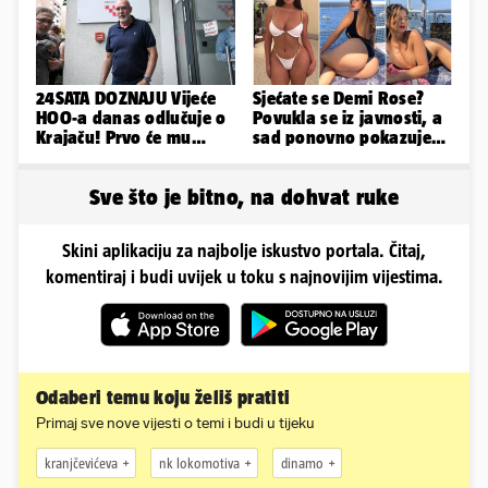
24SATA DOZNAJU Vijeće
Sjećate se Demi Rose?
HOO-a danas odlučuje o
Povukla se iz javnosti, a
Krajaču! Prvo će mu
sad ponovno pokazuje
srezati ovlasti, a onda...
obline. Ovako izgleda
Sve što je bitno, na dohvat ruke
Skini aplikaciju za najbolje iskustvo portala. Čitaj,
komentiraj i budi uvijek u toku s najnovijim vijestima.
Odaberi temu koju želiš pratiti
Primaj sve nove vijesti o temi i budi u tijeku
kranjčevićeva
nk lokomotiva
dinamo