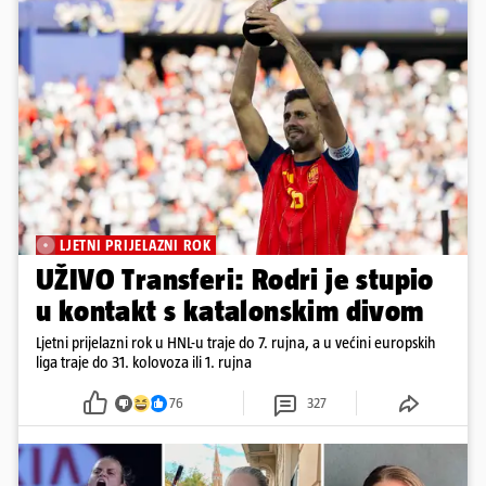
LJETNI PRIJELAZNI ROK
UŽIVO Transferi: Rodri je stupio
u kontakt s katalonskim divom
Ljetni prijelazni rok u HNL-u traje do 7. rujna, a u većini europskih
liga traje do 31. kolovoza ili 1. rujna
76
327