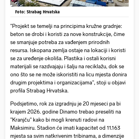
Foto: Strabag Hrvatska
"Projekt se temelji na principima kružne gradnje:
beton se drobi i koristi za nove konstrukcije, čime
se smanjuje potreba za vađenjem prirodnih
resursa. Iskopana zemlja ostaje na lokaciji i koristi
se za uređenje okoliša. Plastika i ostali korisni
materijali se razdvajaju i šalju na reciklažu, dok se
ono što se ne može iskoristiti na licu mjesta donira
drugim projektima i organizacijama", stoji u objavi
profila Strabag Hrvatska.
Podsjetimo, rok za izgradnju je 20 mjeseci pa bi
krajem 2026. godine Dinamo trebao preseliti na
"Kranjču" kako bi mogli krenuti radovi na
Maksimiru. Stadion će imati kapacitet od 11.163
mjesta sa svim natkrivenim tribinama, a dimenzije