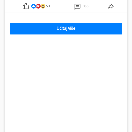
50
185
Učitaj više