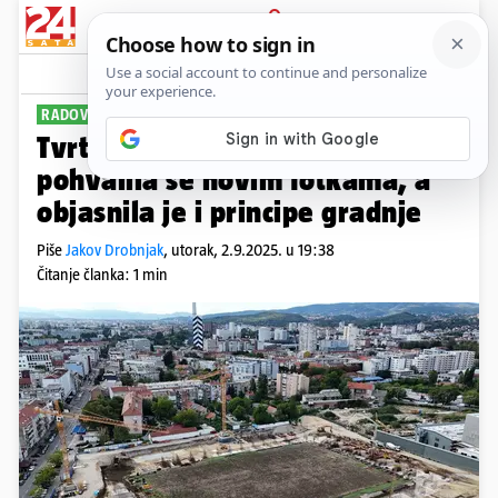
PRIJAVA
Sport
Komentari
24
RADOVI NAPREDUJU
Tvrtka koja gradi Kranjčevićevu
pohvalila se novim fotkama, a
objasnila je i principe gradnje
Piše
Jakov Drobnjak
,
utorak, 2.9.2025. u 19:38
Čitanje članka: 1 min