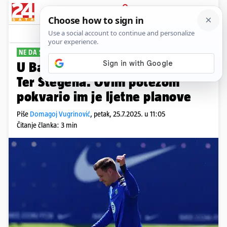
PRIJAVA
Sport
Komentari
4
NE DA SE I GOTOVO
U Barceloni 'kipte' od bijesa na
Ter Stegena. Ovim potezom
pokvario im je ljetne planove
Piše
Domagoj Vugrinović
,
petak, 25.7.2025. u 11:05
Čitanje članka: 3 min