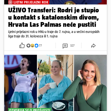
LJETNI PRIJELAZNI ROK
UŽIVO Transferi: Rodri je stupio
u kontakt s katalonskim divom,
Hrvata Las Palmas neće pustiti
Ljetni prijelazni rok u HNL-u traje do 7. rujna, a u većini europskih
liga traje do 31. kolovoza ili 1. rujna
77
327
OTVORILA SE O PROŠLOSTI