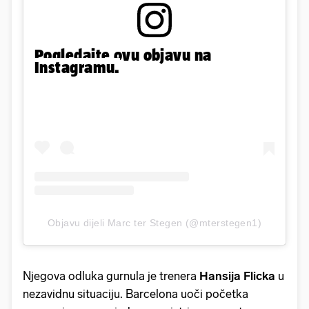
Pogledajte ovu objavu na
Instagramu.
Objavu dijeli Marc ter Stegen (@mterstegen1)
Njegova odluka gurnula je trenera
Hansija
Flicka
u
nezavidnu situaciju. Barcelona uoči početka