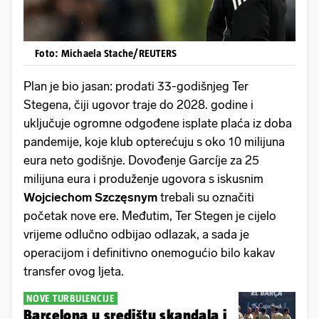
Foto: Michaela Stache/REUTERS
Plan je bio jasan: prodati 33-godišnjeg Ter
Stegena, čiji ugovor traje do 2028. godine i
uključuje ogromne odgođene isplate plaća iz doba
pandemije, koje klub opterećuju s oko 10 milijuna
eura neto godišnje. Dovođenje Garcíje za 25
milijuna eura i produženje ugovora s iskusnim
Wojciechom
Szczęsnym
trebali su označiti
početak nove ere. Međutim, Ter Stegen je cijelo
vrijeme odlučno odbijao odlazak, a sada je
operacijom i definitivno onemogućio bilo kakav
transfer ovog ljeta.
NOVE TURBULENCIJE
Barcelona u središtu skandala i