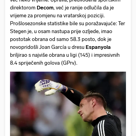
direktorom
Decom
, već je ranije odlučila da je
vrijeme za promjenu na vratarskoj poziciji.
Prošlosezonske statistike bile su poražavajuće: Ter
Stegen je, u osam nastupa prije ozljede, imao
postotak obrana od samo 58.3 posto, dok je
novopridošli Joan García u dresu
Espanyola
briljirao s najviše obrana u ligi (145) i impresivnih
8.4 spriječenih golova (GPrv).