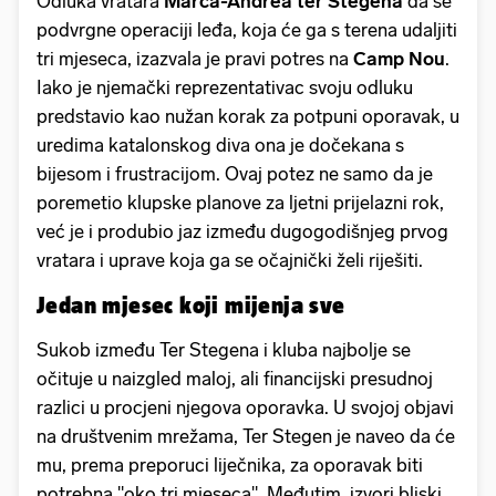
Odluka vratara
Marca-Andrea ter Stegena
da se
podvrgne operaciji leđa, koja će ga s terena udaljiti
tri mjeseca, izazvala je pravi potres na
Camp
Nou
.
Iako je njemački reprezentativac svoju odluku
predstavio kao nužan korak za potpuni oporavak, u
uredima katalonskog diva ona je dočekana s
bijesom i frustracijom. Ovaj potez ne samo da je
poremetio klupske planove za ljetni prijelazni rok,
već je i produbio jaz između dugogodišnjeg prvog
vratara i uprave koja ga se očajnički želi riješiti.
Jedan mjesec koji mijenja sve
Sukob između Ter Stegena i kluba najbolje se
očituje u naizgled maloj, ali financijski presudnoj
razlici u procjeni njegova oporavka. U svojoj objavi
na društvenim mrežama, Ter Stegen je naveo da će
mu, prema preporuci liječnika, za oporavak biti
potrebna "oko tri mjeseca". Međutim, izvori bliski