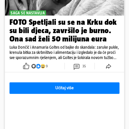
SAGA SE NASTAVLJA
FOTO Spetljali su se na Krku dok
su bili djeca, završilo je burno.
Ona sad želi 50 milijuna eura
Luka Dončić i Anamaria Goltes od bajke do skandala: zaruke pukle,
krenula bitka za skrbništvo i alimentaciju i izgledalo je da će proći
sve sporazumnim rješenjem, ali Goltes je šokirala novom tužbom
u Sloveniji
9
35
Učitaj više