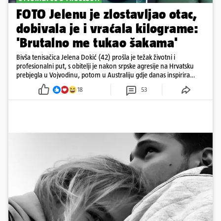
FOTO Jelenu je zlostavljao otac,
dobivala je i vraćala kilograme:
'Brutalno me tukao šakama'
Bivša tenisačica Jelena Dokić (42) prošla je težak životni i
profesionalni put, s obitelji je nakon srpske agresije na Hrvatsku
prebjegla u Vojvodinu, potom u Australiju gdje danas inspirira
mnoge
18
53