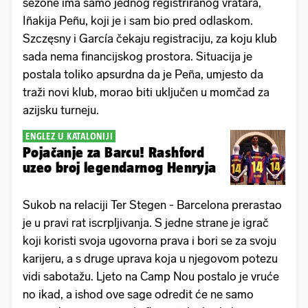
sezone ima samo jednog registriranog vratara,
Iñakija Peñu, koji je i sam bio pred odlaskom.
Szczęsny i García čekaju registraciju, za koju klub
sada nema financijskog prostora. Situacija je
postala toliko apsurdna da je Peña, umjesto da
traži novi klub, morao biti uključen u momčad za
azijsku turneju.
ENGLEZ U KATALONIJI
Pojačanje za Barcu! Rashford
uzeo broj legendarnog Henryja
Sukob na relaciji Ter Stegen - Barcelona prerastao
je u pravi rat iscrpljivanja. S jedne strane je igrač
koji koristi svoja ugovorna prava i bori se za svoju
karijeru, a s druge uprava koja u njegovom potezu
vidi sabotažu. Ljeto na Camp Nou postalo je vruće
no ikad, a ishod ove sage odredit će ne samo