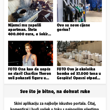
Nijemci mu zapalili
Ovo su nove cijene
apartman. Šteta
goriva?
400.000 eura, a šokirao
ga mail od Bookinga
FOTO Ona kao da uopće
FOTO Ovo je ekološka
ne stari! Charlize Theron
bomba od 37.000 tona u
voli pokazati figuru u
Gospiću! Opasni otpad
golišavim izdanjima...
prijetnja je i ljudima
Sve što je bitno, na dohvat ruke
Skini aplikaciju za najbolje iskustvo portala. Čitaj,
komentiraj i budi uvijek u toku s najnovijim vijestima.