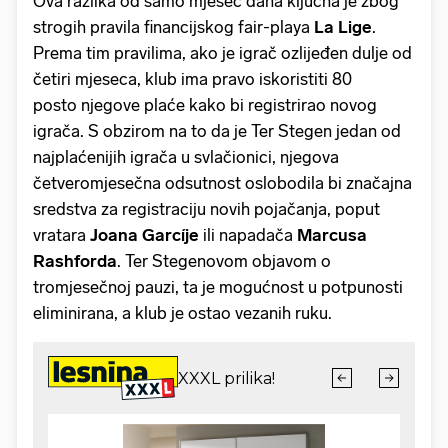
Ova razlika od samo mjesec dana ključna je zbog
strogih pravila financijskog fair-playa
La
Lige
.
Prema tim pravilima, ako je igrač ozlijeđen dulje od
četiri mjeseca, klub ima pravo iskoristiti 80
posto njegove plaće kako bi registrirao novog
igrača. S obzirom na to da je Ter Stegen jedan od
najplaćenijih igrača u svlačionici, njegova
četveromjesečna odsutnost oslobodila bi značajna
sredstva za registraciju novih pojačanja, poput
vratara
Joana
Garcíje
ili napadača
Marcusa
Rashforda
. Ter Stegenovom objavom o
tromjesečnoj pauzi, ta je mogućnost u potpunosti
eliminirana, a klub je ostao vezanih ruku.