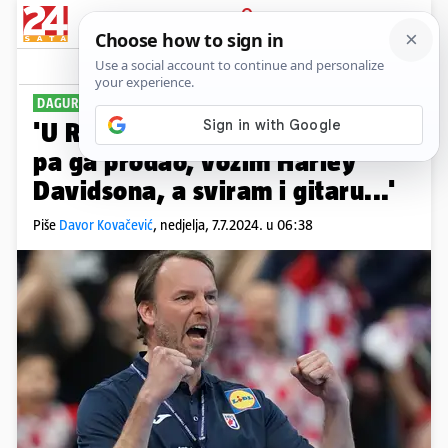
PRIJAVA
Sport
Komentari
2
DAGUR SIGURDSSON ZA 24SATA
PLUS+
'U Reykjaviku sam imao hostel
pa ga prodao, vozim Harley
Davidsona, a sviram i gitaru...'
Piše
Davor Kovačević
,
nedjelja, 7.7.2024. u 06:38