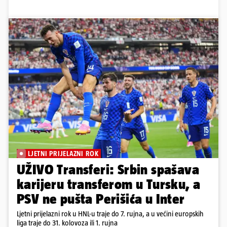
LJETNI PRIJELAZNI ROK
UŽIVO Transferi: Srbin spašava
karijeru transferom u Tursku, a
PSV ne pušta Perišića u Inter
Ljetni prijelazni rok u HNL-u traje do 7. rujna, a u većini europskih
liga traje do 31. kolovoza ili 1. rujna