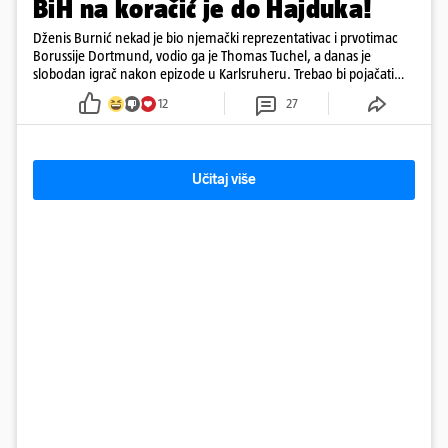
BiH na koračić je do Hajduka!
Dženis Burnić nekad je bio njemački reprezentativac i prvotimac
Borussije Dortmund, vodio ga je Thomas Tuchel, a danas je
slobodan igrač nakon epizode u Karlsruheru. Trebao bi pojačati
konkurenciju u veznom redu
12
27
Učitaj više