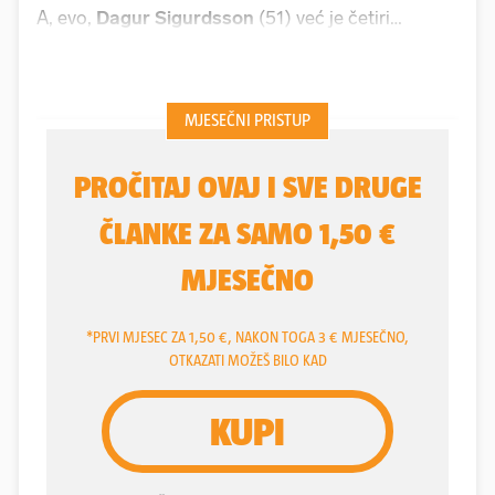
A, evo,
Dagur Sigurdsson
(51) već je četiri
mjeseca izbornik Hrvatske. U Japanu je, kažu, imao
milijun eura godišnje. Takve su iznose u
rukometnom svijetu zarađivali tek Mikkel Hansen i
Nikola Karabatić
. Od trenera nitko ni približno.
No, sedam godina u Aziji bilo mu je dosta, tražio je
novi izazov, strast i dočekao poziv iz Hrvatske, koja
je tražila prvog stranca koji će je odvesti na
Olimpijske igre. Pa je došao islandski sin iz
Reykjavika i odmah oduševio sve na turniru u
Hannoveru iako je igrače upoznao tri dana prije
prve utakmice.