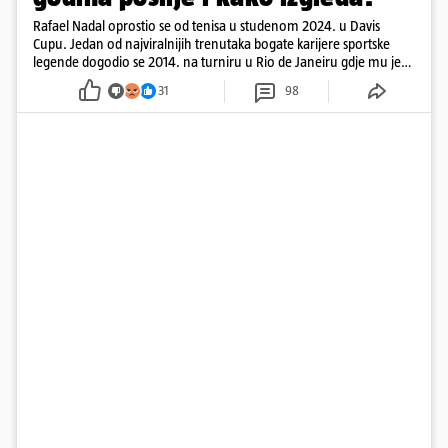
Rafael Nadal oprostio se od tenisa u studenom 2024. u Davis
Cupu. Jedan od najviralnijih trenutaka bogate karijere sportske
legende dogodio se 2014. na turniru u Rio de Janeiru gdje mu je
pažnju odvlačila ljepotica iza klupe
31
98