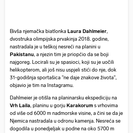
Bivša njemačka biatlonka
Laura
Dahlmeier
,
dvostruka olimpijska prvakinja 2018. godine,
nastradala je u teškoj nesreći na planini u
Pakistanu
, a njezin tim je priopćio da se boji
najgoreg. Locirali su je spasioci, koji su je uočili
helikopterom, ali još nisu uspjeli stići do nje, dok
31-godišnja sportašica "ne daje znakove života",
objavio je tim na Instagramu.
Dahlmeier je otišla na planinarsku ekspediciju na
Vrh
Laila
, planinu u gorju
Karakorum
s vrhovima
od više od 6000 m nadmorske visine, a čini se da je
Njemica nastradala u odronu kamenja. Nesreća se
dogodila u ponedjeljak u podne na oko 5700 m