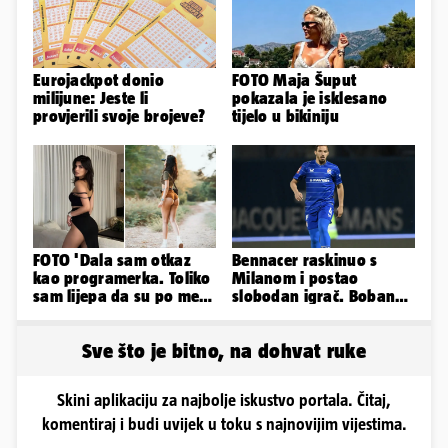
Eurojackpot donio
FOTO Maja Šuput
milijune: Jeste li
pokazala je isklesano
provjerili svoje brojeve?
tijelo u bikiniju
FOTO 'Dala sam otkaz
Bennacer raskinuo s
kao programerka. Toliko
Milanom i postao
sam lijepa da su po meni
slobodan igrač. Boban
napravili lutku'
ga želio zadržati u
Dinamu
Sve što je bitno, na dohvat ruke
Skini aplikaciju za najbolje iskustvo portala. Čitaj,
komentiraj i budi uvijek u toku s najnovijim vijestima.