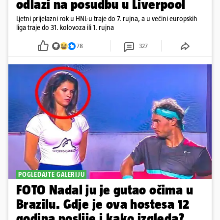
odlazi na posudbu u Liverpool
Ljetni prijelazni rok u HNL-u traje do 7. rujna, a u većini europskih
liga traje do 31. kolovoza ili 1. rujna
78
327
POGLEDAJTE GALERIJU
FOTO Nadal ju je gutao očima u
Brazilu. Gdje je ova hostesa 12
godina poslije i kako izgleda?