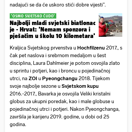
nadajući se da će uskoro stići dobre vijesti".
'OSMO SVJETSKO ČUDO'
Najbolji mladi svjetski biatlonac
je - Hrvat: 'Nemam sponzora i
pješačim u školu 10 kilometara'
Kraljica Svjetskog prvenstva u
Hochfilzenu
2017., s
čak pet naslova i srebrnom medaljom u šest
disciplina, Laura Dahlmeier je potom osvojila zlato
u sprintu i potjeri, kao i broncu u pojedinačnoj
utrci, na
ZOI
u
Pyeongchangu
2018. Tijekom
svoje najbolje sezone u
Svjetskom kupu
2016.-2017., Bavarka je osvojila Veliki kristalni
globus za ukupni poredak, kao i male globuse u
pojedinačnoj utrci i potjeri. Nakon Pyeongchanga,
završila je karijeru 2019. godine, u dobi od 25
godina.