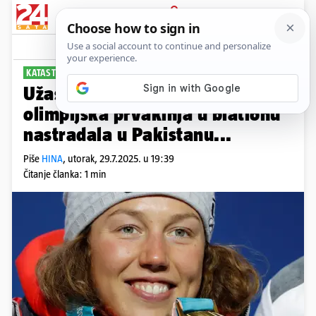
PRIJAVA
Sport
Komentari
0
KATASTROFA NA EKSPEDICIJI
Užas na planini! Dvostruka
olimpijska prvakinja u biatlonu
nastradala u Pakistanu...
Piše
HINA
,
utorak, 29.7.2025. u 19:39
Čitanje članka: 1 min