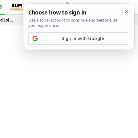
S
PRIJAVA
idi još…