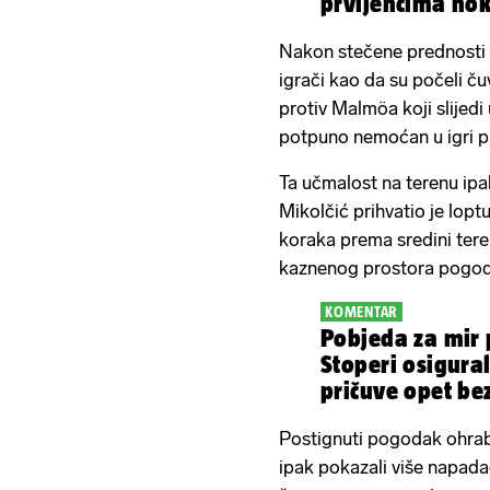
prvijencima nok
Nakon stečene prednosti 
igrači kao da su počeli ču
protiv Malmöa koji slijedi
potpuno nemoćan u igri p
Ta učmalost na terenu ipa
Mikolčić prihvatio je loptu
koraka prema sredini ter
kaznenog prostora pogodio
KOMENTAR
Pobjeda za mir
Stoperi osigura
pričuve opet be
energije!
Postignuti pogodak ohrabr
ipak pokazali više napadačk