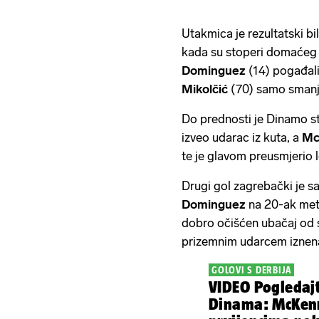
Utakmica je rezultatski bi
kada su stoperi domaćeg
Dominguez
(14) pogađali
Mikolčić
(70) samo smanji
Do prednosti je Dinamo st
izveo udarac iz kuta, a
Mc
te je glavom preusmjerio 
Drugi gol zagrebački je sa
Dominguez
na 20-ak met
dobro očišćen ubačaj od 
prizemnim udarcem iznen
GOLOVI S DERBIJA
VIDEO Pogledajt
Dinama: McKen