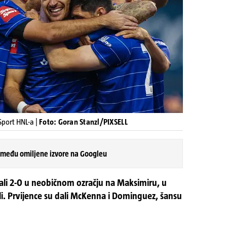
Sport HNL-a |
Foto: Goran Stanzl/PIXSELL
 među omiljene izvore na Googleu
ali 2-0 u neobičnom ozračju na Maksimiru, u
jali. Prvijence su dali McKenna i Dominguez, šansu