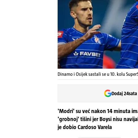
Dinamo i Osijek sastali se u 10. kolu Super
Dodaj 24sata
'Modri' su već nakon 14 minuta im
'grobnoj' tišini jer Boysi nisu navi
je dobio Cardoso Varela