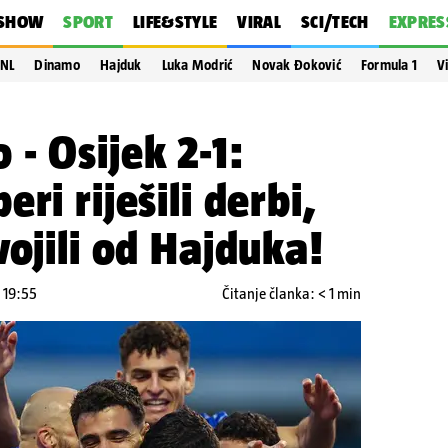
SHOW
SPORT
LIFE&STYLE
VIRAL
SCI/TECH
EXPRES
NL
Dinamo
Hajduk
Luka Modrić
Novak Đoković
Formula 1
V
- Osijek 2-1:
ri riješili derbi,
vojili od Hajduka!
 19:55
Čitanje članka: < 1 min