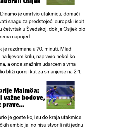
autirali Osijek
Dinamo je umrtvio utakmicu, domaći
vati snagu za predstojeći europski ispit
 u četvrtak u Švedskoj, dok je Osijek bio
rema naprijed.
k je razdrmana u 70. minuti. Mladi
 na lijevom krilu, napravio nekoliko
ena, a onda snažnim udarcem s vrha
 bliži gornji kut za smanjenje na 2-1.
 prije Malmöa:
li važne bodove,
z prave
io je goste koji su do kraja utakmice
ih ambicija, no nisu stvorili niti jednu