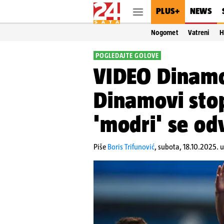
PLUS+
NEWS
Nogomet
Vatreni
H
POGLEDAJTE GOLOVE
VIDEO Dinamo 
Dinamovi stope
'modri' se od
Piše
Boris Trifunović
,
subota, 18.10.2025. u