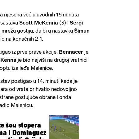
la riješena već u uvodnih 15 minuta
 sastava
Scott McKenna
(3) i
Sergi
 mrežu gostiju, da bi u nastavku
Šimun
o na konačnih 2-1.
igao iz prve prave akcije,
Bennacer
je
Kenna
je bio najviši na drugoj vratnici
loptu iza leđa Malenice.
stav postigao u 14. minuti kada je
ara od vrata prihvatio nedovoljno
strane gostujuće obrane i onda
adio Malenicu.
e šou stopera
na i Dominguez