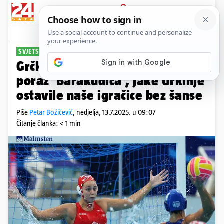
PRIJAVA
Sport
Komentari
24
SVJETSKO PRVENSTVO
Grčka - Hrvatska 31-7: Uh! Težak
poraz 'Barakudica', jake Grkinje
ostavile naše igračice bez šanse
Piše
Petar Božičević
,
nedjelja, 13.7.2025. u 09:07
Čitanje članka: < 1 min