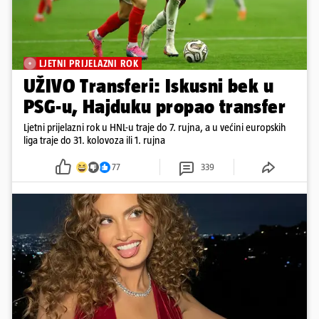
LJETNI PRIJELAZNI ROK
UŽIVO Transferi: Iskusni bek u
PSG-u, Hajduku propao transfer
Ljetni prijelazni rok u HNL-u traje do 7. rujna, a u većini europskih
liga traje do 31. kolovoza ili 1. rujna
77
339