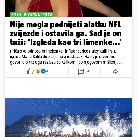
FOTO: BIZARNA PRIČA
Nije mogla podnijeti alatku NFL
zvijezde i ostavila ga. Sad je on
tuži: 'Izgleda kao tri limenke...'
Priča oko odnosa manekenke i influencerice Haley Kalil i NFL
igrača Matta Kalila dobila je novi nastavak. Haley je otvoreno
govorila o razlogu razlaza za Kalikom i po njegovom mišljenju
prešla granicu dobrog ukusa
4
46