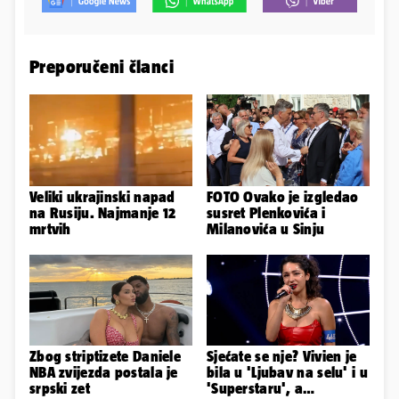
Preporučeni članci
Veliki ukrajinski napad
FOTO Ovako je izgledao
na Rusiju. Najmanje 12
susret Plenkovića i
mrtvih
Milanovića u Sinju
Zbog striptizete Daniele
Sjećate se nje? Vivien je
NBA zvijezda postala je
bila u 'Ljubav na selu' i u
srpski zet
'Superstaru', a