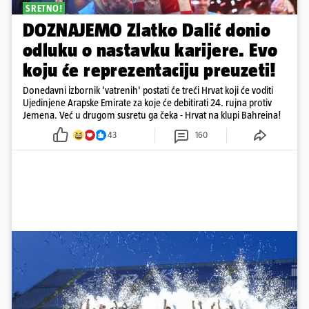
SRETNO!
DOZNAJEMO Zlatko Dalić donio
odluku o nastavku karijere. Evo
koju će reprezentaciju preuzeti!
Donedavni izbornik 'vatrenih' postati će treći Hrvat koji će voditi
Ujedinjene Arapske Emirate za koje će debitirati 24. rujna protiv
Jemena. Već u drugom susretu ga čeka - Hrvat na klupi Bahreina!
43
160