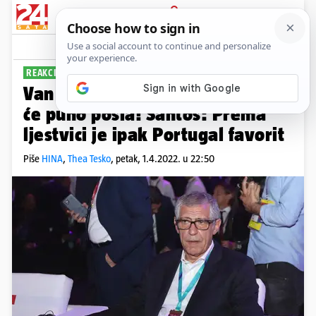
PRIJAVA
Sport
Komentari
3
REAKCIJE IZBORNIKA
Van Gaal: Naši analitičari imat
će puno posla! Santos: Prema
ljestvici je ipak Portugal favorit
Piše
HINA
,
Thea Tesko
,
petak, 1.4.2022. u 22:50