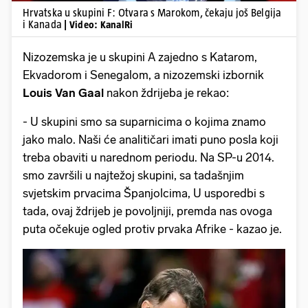
Hrvatska u skupini F: Otvara s Marokom, čekaju još Belgija
i Kanada
| Video: KanalRi
Nizozemska je u skupini A zajedno s Katarom,
Ekvadorom i Senegalom, a nizozemski izbornik
Louis Van Gaal
nakon ždrijeba je rekao:
- U skupini smo sa suparnicima o kojima znamo
jako malo. Naši će analitičari imati puno posla koji
treba obaviti u narednom periodu. Na SP-u 2014.
smo završili u najtežoj skupini, sa tadašnjim
svjetskim prvacima Španjolcima, U usporedbi s
tada, ovaj ždrijeb je povoljniji, premda nas ovoga
puta očekuje ogled protiv prvaka Afrike - kazao je.