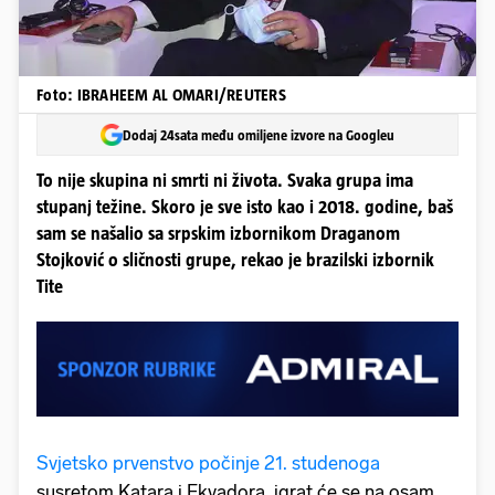
Foto: IBRAHEEM AL OMARI/REUTERS
Dodaj 24sata među omiljene izvore na Googleu
To nije skupina ni smrti ni života. Svaka grupa ima
stupanj težine. Skoro je sve isto kao i 2018. godine, baš
sam se našalio sa srpskim izbornikom Draganom
Stojković o sličnosti grupe, rekao je brazilski izbornik
Tite
Svjetsko prvenstvo počinje 21. studenoga
susretom Katara i Ekvadora, igrat će se na osam