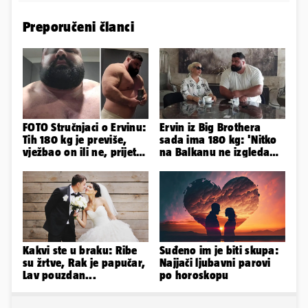
Preporučeni članci
FOTO Stručnjaci o Ervinu:
Ervin iz Big Brothera
Tih 180 kg je previše,
sada ima 180 kg: 'Nitko
vježbao on ili ne, prijete
na Balkanu ne izgleda
mu mnoge komplikacije
kao ja, stranci me hvale'
Kakvi ste u braku: Ribe
Suđeno im je biti skupa:
su žrtve, Rak je papučar,
Najjači ljubavni parovi
Lav pouzdan...
po horoskopu