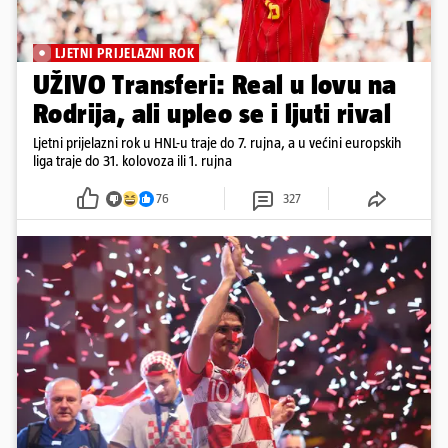
LJETNI PRIJELAZNI ROK
UŽIVO Transferi: Real u lovu na
Rodrija, ali upleo se i ljuti rival
Ljetni prijelazni rok u HNL-u traje do 7. rujna, a u većini europskih
liga traje do 31. kolovoza ili 1. rujna
76
327