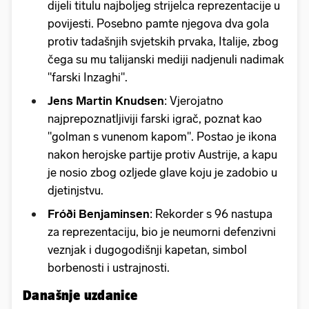
dijeli titulu najboljeg strijelca reprezentacije u
povijesti. Posebno pamte njegova dva gola
protiv tadašnjih svjetskih prvaka, Italije, zbog
čega su mu talijanski mediji nadjenuli nadimak
"farski Inzaghi".
Jens Martin Knudsen
: Vjerojatno
najprepoznatljiviji farski igrač, poznat kao
"golman s vunenom kapom". Postao je ikona
nakon herojske partije protiv Austrije, a kapu
je nosio zbog ozljede glave koju je zadobio u
djetinjstvu.
Fróði Benjaminsen
: Rekorder s 96 nastupa
za reprezentaciju, bio je neumorni defenzivni
veznjak i dugogodišnji kapetan, simbol
borbenosti i ustrajnosti.
Današnje uzdanice