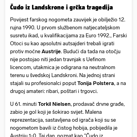
Čudo iz Landskrone i grčka tragedija
Povijest farskog nogometa zauvijek je obilježio 12.
rujna 1990. U prvom službenom natjecateljskom
susretu ikad, u kvalifikacijama za Euro 1992., Farski
Otoci su kao apsolutni autsajderi trebali igrati
protiv moćne
Austrije
. Budući da tada na otočju
nije postojao niti jedan travnjak s Uefinom
licencom, utakmica je odigrana na neutralnom
terenu u švedskoj Landskroni. Na jednoj strani
stajali su profesionalci poput
Tonija Polstera
, a na
drugoj amateri: ribari, poštari i trgovci.
U 61. minuti
Torkil Nielsen
, prodavač drvne građe,
zabio je gol koji je šokirao svijet. Malena
reprezentacija, sastavljena od igrača koji su se
nogometom bavili iz čistog hobija, pobijedila je
Austriju 1-0. Taj dan, poznat kao "Čudo iz