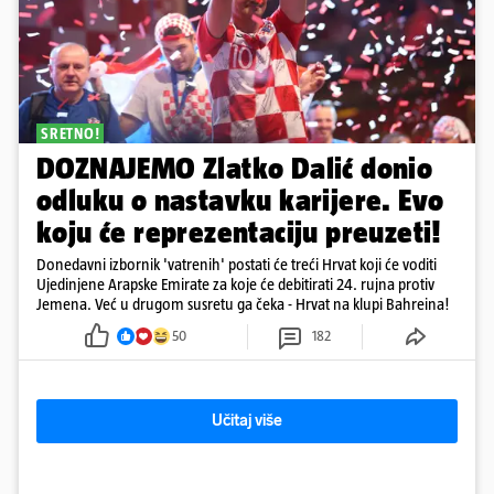
SRETNO!
DOZNAJEMO Zlatko Dalić donio
odluku o nastavku karijere. Evo
koju će reprezentaciju preuzeti!
Donedavni izbornik 'vatrenih' postati će treći Hrvat koji će voditi
Ujedinjene Arapske Emirate za koje će debitirati 24. rujna protiv
Jemena. Već u drugom susretu ga čeka - Hrvat na klupi Bahreina!
50
182
Učitaj više