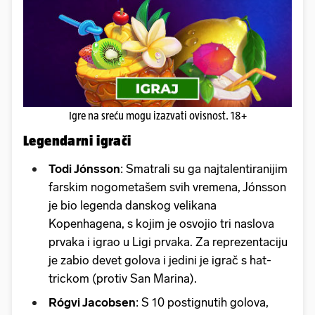
Igre na sreću mogu izazvati ovisnost. 18+
Legendarni igrači
Todi Jónsson
: Smatrali su ga najtalentiranijim
farskim nogometašem svih vremena, Jónsson
je bio legenda danskog velikana
Kopenhagena, s kojim je osvojio tri naslova
prvaka i igrao u Ligi prvaka. Za reprezentaciju
je zabio devet golova i jedini je igrač s hat-
trickom (protiv San Marina).
Rógvi Jacobsen
: S 10 postignutih golova,