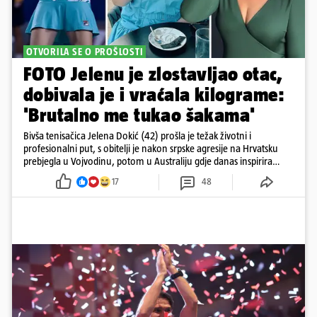
OTVORILA SE O PROŠLOSTI
FOTO Jelenu je zlostavljao otac,
dobivala je i vraćala kilograme:
'Brutalno me tukao šakama'
Bivša tenisačica Jelena Dokić (42) prošla je težak životni i
profesionalni put, s obitelji je nakon srpske agresije na Hrvatsku
prebjegla u Vojvodinu, potom u Australiju gdje danas inspirira
mnoge
17
48