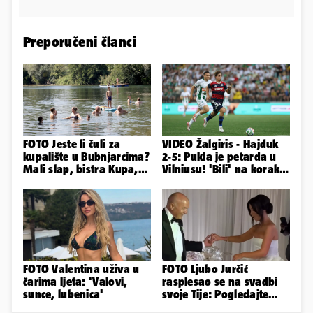
Preporučeni članci
FOTO Jeste li čuli za
VIDEO Žalgiris - Hajduk
kupalište u Bubnjarcima?
2-5: Pukla je petarda u
Mali slap, bistra Kupa,
Vilniusu! 'Bili' na korak
šumski hlad - prava
do doigravanja
idila!
FOTO Valentina uživa u
FOTO Ljubo Jurčić
čarima ljeta: 'Valovi,
rasplesao se na svadbi
sunce, lubenica'
svoje Tije: Pogledajte
kako je izgledalo