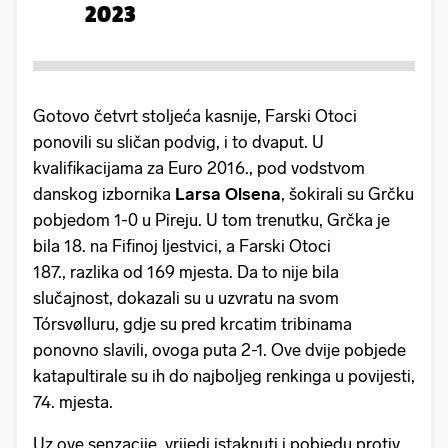
2023
Gotovo četvrt stoljeća kasnije, Farski Otoci
ponovili su sličan podvig, i to dvaput. U
kvalifikacijama za Euro 2016., pod vodstvom
danskog izbornika
Larsa Olsena
, šokirali su Grčku
pobjedom 1-0 u Pireju. U tom trenutku, Grčka je
bila 18. na Fifinoj ljestvici, a Farski Otoci
187., razlika od 169 mjesta. Da to nije bila
slučajnost, dokazali su u uzvratu na svom
Tórsvølluru, gdje su pred krcatim tribinama
ponovno slavili, ovoga puta 2-1. Ove dvije pobjede
katapultirale su ih do najboljeg renkinga u povijesti,
74. mjesta.
Uz ove senzacije, vrijedi istaknuti i pobjedu protiv