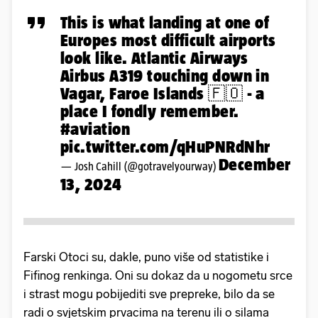
This is what landing at one of
Europes most difficult airports
look like. Atlantic Airways
Airbus A319 touching down in
Vagar, Faroe Islands 🇫🇴 - a
place I fondly remember.
#aviation
pic.twitter.com/qHuPNRdNhr
December
— Josh Cahill (@gotravelyourway)
13, 2024
Farski Otoci su, dakle, puno više od statistike i
Fifinog renkinga. Oni su dokaz da u nogometu srce
i strast mogu pobijediti sve prepreke, bilo da se
radi o svjetskim prvacima na terenu ili o silama