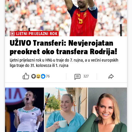
LJETNI PRIJELAZNI ROK
UŽIVO Transferi: Nevjerojatan
preokret oko transfera Rodrija!
Ljetni prijelazni rok u HNL-u traje do 7. rujna, a u većini europskih
liga traje do 31. kolovoza ili 1. rujna
76
327