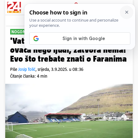
PRIJAVA
Sport
Komentari
6
NOGOMETNI VIKINZI
'Vatreni' na otočju gdje je više
ovaca nego ljudi, zatvora nema!
Evo što trebate znati o Faranima
Piše
Josip Tolić
,
srijeda, 3.9.2025. u 08:36
Čitanje članka: 4 min