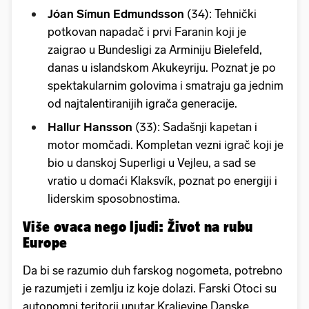
Jóan Símun Edmundsson
(34): Tehnički
potkovan napadač i prvi Faranin koji je
zaigrao u Bundesligi za Arminiju Bielefeld,
danas u islandskom Akukeyriju. Poznat je po
spektakularnim golovima i smatraju ga jednim
od najtalentiranijih igrača generacije.
Hallur Hansson
(33): Sadašnji kapetan i
motor momčadi. Kompletan vezni igrač koji je
bio u danskoj Superligi u Vejleu, a sad se
vratio u domaći Klaksvík, poznat po energiji i
liderskim sposobnostima.
Više ovaca nego ljudi: Život na rubu
Europe
Da bi se razumio duh farskog nogometa, potrebno
je razumjeti i zemlju iz koje dolazi. Farski Otoci su
autonomni teritorij unutar Kraljevine Danske,