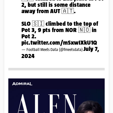
2, but still is some distance
away from AUT 🇦🇹.
SLO 🇸🇮 climbed to the top of
Pot 3, 9 pts from NOR 🇳🇴 in
Pot 2.
pic.twitter.com/mSxwIXkU1Q
July 7,
— Football Meets Data (@fmeetsdata)
2024