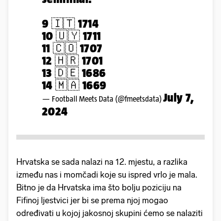
9 🇮🇹 1714
10 🇺🇾 1711
11 🇨🇴 1707
12 🇭🇷 1701
13 🇩🇪 1686
14 🇲🇦 1669
July 7,
— Football Meets Data (@fmeetsdata)
2024
Hrvatska se sada nalazi na 12. mjestu, a razlika
između nas i momčadi koje su ispred vrlo je mala.
Bitno je da Hrvatska ima što bolju poziciju na
Fifinoj ljestvici jer bi se prema njoj mogao
određivati u kojoj jakosnoj skupini ćemo se nalaziti