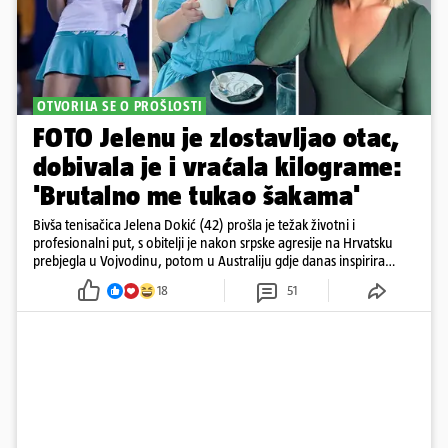
OTVORILA SE O PROŠLOSTI
FOTO Jelenu je zlostavljao otac,
dobivala je i vraćala kilograme:
'Brutalno me tukao šakama'
Bivša tenisačica Jelena Dokić (42) prošla je težak životni i
profesionalni put, s obitelji je nakon srpske agresije na Hrvatsku
prebjegla u Vojvodinu, potom u Australiju gdje danas inspirira
mnoge
18
51