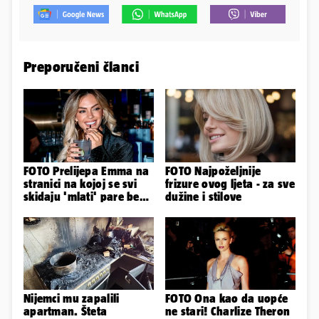
Preporučeni članci
FOTO Prelijepa Emma na
FOTO Najpoželjnije
stranici na kojoj se svi
frizure ovog ljeta - za sve
skidaju 'mlati' pare bez
dužine i stilove
'prodaje tijela'
Nijemci mu zapalili
FOTO Ona kao da uopće
apartman. Šteta
ne stari! Charlize Theron