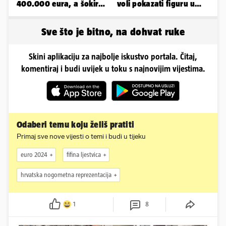
400.000 eura, a šokirao
voli pokazati figuru u
ga mail od Bookinga
golišavim izdanjima...
Sve što je bitno, na dohvat ruke
Skini aplikaciju za najbolje iskustvo portala. Čitaj,
komentiraj i budi uvijek u toku s najnovijim vijestima.
Odaberi temu koju želiš pratiti
Primaj sve nove vijesti o temi i budi u tijeku
euro 2024
fifina ljestvica
hrvatska nogometna reprezentacija
1
8