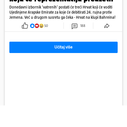
Donedavni izbornik 'vatrenih' postati će treći Hrvat koji će voditi
Ujedinjene Arapske Emirate za koje će debitirati 24. rujna protiv
Jemena. Već u drugom susretu ga čeka - Hrvat na klupi Bahreina!
50
188
Učitaj više