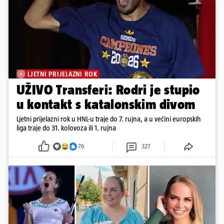
LJETNI PRIJELAZNI ROK
UŽIVO Transferi: Rodri je stupio
u kontakt s katalonskim divom
Ljetni prijelazni rok u HNL-u traje do 7. rujna, a u većini europskih
liga traje do 31. kolovoza ili 1. rujna
76
327