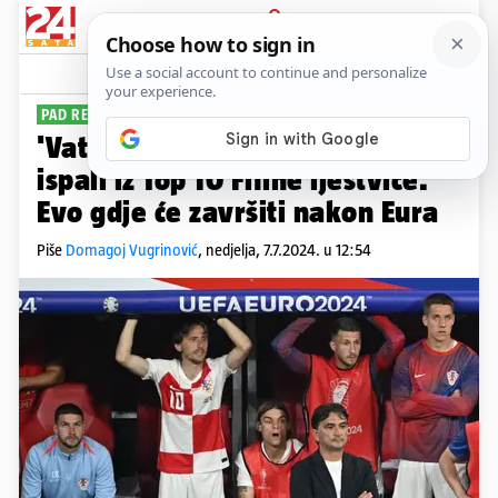
PRIJAVA
Sport
Komentari
8
PAD RENKINGA
'Vatreni' su nakon dvije godine
ispali iz Top 10 Fifine ljestvice.
Evo gdje će završiti nakon Eura
Piše
Domagoj Vugrinović
,
nedjelja, 7.7.2024. u 12:54