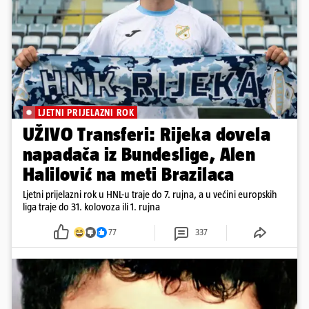
LJETNI PRIJELAZNI ROK
UŽIVO Transferi: Rijeka dovela
napadača iz Bundeslige, Alen
Halilović na meti Brazilaca
Ljetni prijelazni rok u HNL-u traje do 7. rujna, a u većini europskih
liga traje do 31. kolovoza ili 1. rujna
77
337