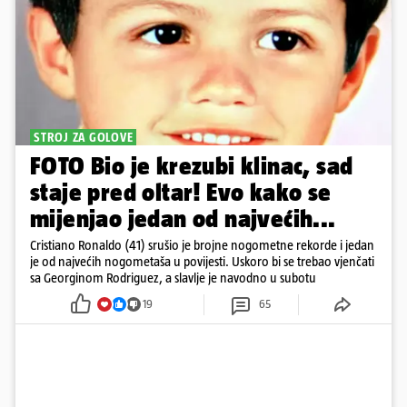
STROJ ZA GOLOVE
FOTO Bio je krezubi klinac, sad
staje pred oltar! Evo kako se
mijenjao jedan od najvećih...
Cristiano Ronaldo (41) srušio je brojne nogometne rekorde i jedan
je od najvećih nogometaša u povijesti. Uskoro bi se trebao vjenčati
sa Georginom Rodriguez, a slavlje je navodno u subotu
19
65