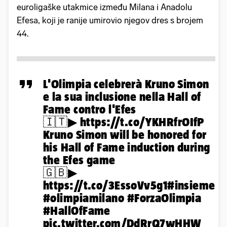
euroligaške utakmice između Milana i Anadolu
Efesa, koji je ranije umirovio njegov dres s brojem
44.
L'Olimpia celebrerà Kruno Simon
e la sua inclusione nella Hall of
Fame contro l'Efes
🇮🇹▶︎
https://t.co/YKHRfrOIfP
Kruno Simon will be honored for
his Hall of Fame induction during
the Efes game
🇬🇧▶︎
https://t.co/3EssoVv5g1
#insieme
#olimpiamilano
#ForzaOlimpia
#HallOfFame
pic.twitter.com/DdRrQ7wHHW