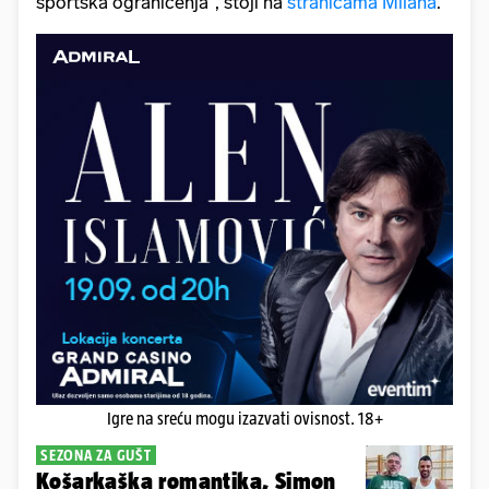
sportska ograničenja", stoji na
stranicama Milana
.
Igre na sreću mogu izazvati ovisnost. 18+
SEZONA ZA GUŠT
Košarkaška romantika, Simon