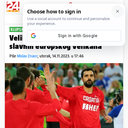
PRIJAVA
Sport
Komentari
0
KLUPSKA IKONA
Velika čast! Simon ulazi u Kuću
slavnih europskog velikana
Piše
Mislav Znaor
,
utorak, 14.11.2023. u 17:46