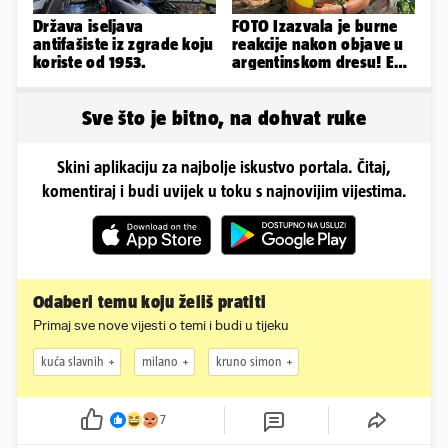
Država iseljava
FOTO Izazvala je burne
antifašiste iz zgrade koju
reakcije nakon objave u
koriste od 1953.
argentinskom dresu! Evo
tko je lijepa Njemica
Sve što je bitno, na dohvat ruke
Skini aplikaciju za najbolje iskustvo portala. Čitaj,
komentiraj i budi uvijek u toku s najnovijim vijestima.
Odaberi temu koju želiš pratiti
Primaj sve nove vijesti o temi i budi u tijeku
kuća slavnih
milano
kruno simon
7