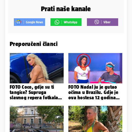
Prati naše kanale
Preporučeni članci
FOTO Coco, gdje su ti
FOTO Nadal ju je gutao
tangice? Supruga
očima u Brazilu. Gdje je
slavnog repera fotkala
ova hostesa 12 godina
se ispred auta i pokazala
poslije i kako izgleda?
sve