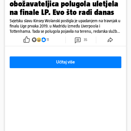
obožavateljica polugola uletjela
na finale LP. Evo što radi danas
Svjetsku slavu Kinsey Wolanski postigla je upadanjem na travnjak u
finalu Lige prvaka 2019. u Madridu između Liverpoola i
Tottenhama. Tada se polugola pojavila na terenu, redarska služba
ju je lovila po travnjaku, a njezine fotografije obišle su svijet.
11
35
Učitaj više