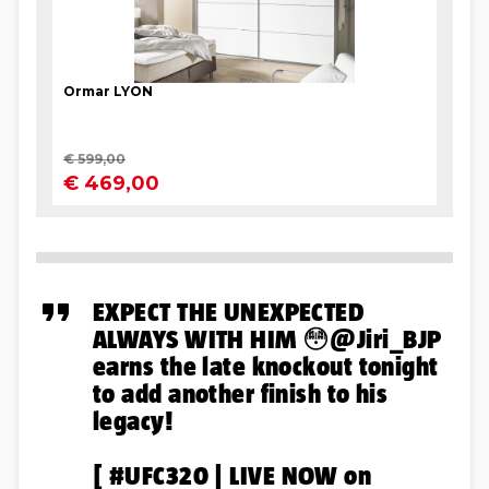
EXPECT THE UNEXPECTED
ALWAYS WITH HIM 😳
@Jiri_BJP
earns the late knockout tonight
to add another finish to his
legacy!
[
#UFC320
| LIVE NOW on