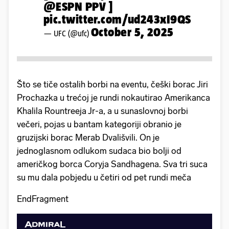
@ESPN
PPV ]
pic.twitter.com/ud243xI9QS
October 5, 2025
— UFC (@ufc)
Što se tiče ostalih borbi na eventu, češki borac Jiri
Prochazka u trećoj je rundi nokautirao Amerikanca
Khalila Rountreeja Jr-a, a u sunaslovnoj borbi
večeri, pojas u bantam kategoriji obranio je
gruzijski borac Merab Dvališvili. On je
jednoglasnom odlukom sudaca bio bolji od
američkog borca Coryja Sandhagena. Sva tri suca
su mu dala pobjedu u četiri od pet rundi meča
EndFragment