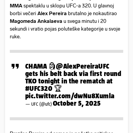
MMA
spektaklu u sklopu UFC-a 320. U glavnoj
borbi večeri
Alex Pereira
brutalno je nokautirao
Magomeda Ankalaeva
u svega minutu i 20
sekundi i vratio pojas poluteške kategorije u svoje
ruke.
CHAMA 🗿
@AlexPereiraUFC
gets his belt back via first round
TKO tonight in the rematch at
#UFC320
🏆
pic.twitter.com/dwNu8Xumla
October 5, 2025
— UFC (@ufc)