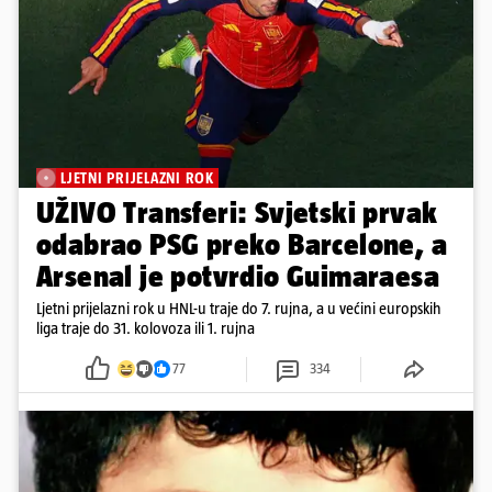
LJETNI PRIJELAZNI ROK
UŽIVO Transferi: Svjetski prvak
odabrao PSG preko Barcelone, a
Arsenal je potvrdio Guimaraesa
Ljetni prijelazni rok u HNL-u traje do 7. rujna, a u većini europskih
liga traje do 31. kolovoza ili 1. rujna
77
334