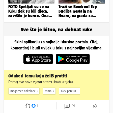
FOTO Spetljali su se na
Traži se Bombon! Toy
Krku dok su bili djeca,
pudlica nestala na
završilo je burno. Ona
Hvaru, nagrada za
sad želi 50 milijuna eura
pronalazak je 3000 eura
Sve što je bitno, na dohvat ruke
Skini aplikaciju za najbolje iskustvo portala. Čitaj,
komentiraj i budi uvijek u toku s najnovijim vijestima.
Odaberi temu koju želiš pratiti
Primaj sve nove vijesti o temi i budi u tijeku
magomed ankalaev
mma
alex pereira
1
14