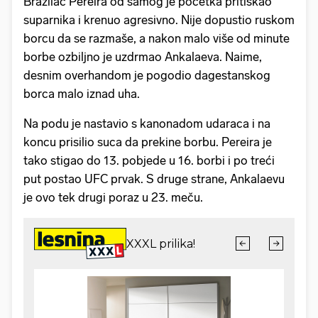
Brazilac Pereira od samog je početka pritiskao
suparnika i krenuo agresivno. Nije dopustio ruskom
borcu da se razmaše, a nakon malo više od minute
borbe ozbiljno je uzdrmao Ankalaeva. Naime,
desnim overhandom je pogodio dagestanskog
borca malo iznad uha.
Na podu je nastavio s kanonadom udaraca i na
koncu prisilio suca da prekine borbu. Pereira je
tako stigao do 13. pobjede u 16. borbi i po treći
put postao UFC prvak. S druge strane, Ankalaevu
je ovo tek drugi poraz u 23. meču.