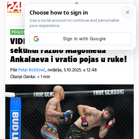
PRIJAVA
Sport
Komentari
14
POGLEDAJTE NOKAUT
VIDEO Alex Pereira u svega 80
sekundi razbio Magomeda
Ankalaeva i vratio pojas u ruke!
Piše
Petar Božičević
,
nedjelja, 5.10.2025. u 12:48
Čitanje članka: < 1 min