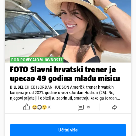
POD POVEĆALOM JAVNOSTI
FOTO Slavni hrvatski trener je
upecao 49 godina mlađu misicu
BILL BELICHICK I JORDAN HUDSON Američki trener hrvatskih
korijena je od 2021. godine u vezi s Jordan Hudson (25). No,
njegovi prijatelji i obitelj su zabrinuti, smatraju kako ga Jordan
kontrolira
20
19
Učitaj više