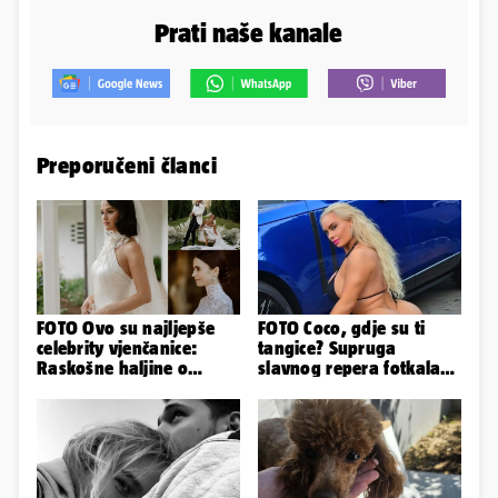
Prati naše kanale
Preporučeni članci
FOTO Ovo su najljepše
FOTO Coco, gdje su ti
celebrity vjenčanice:
tangice? Supruga
Raskošne haljine o
slavnog repera fotkala
kojima je pričao cijeli
se ispred auta i pokazala
svijet
sve