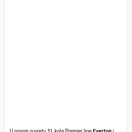
U prvom susretu 31. kola Premier lige
Everton
i