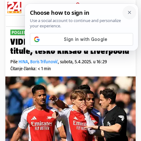
PRIJAVA
Sport
Komentari
1
POGLEDAJTE GOLOVE
VIDEO Arsenal se oprašta od
titule, teško kiksao u Liverpoolu
Piše
HINA
,
Boris Trifunović
,
subota, 5.4.2025. u 16:29
Čitanje članka: < 1 min