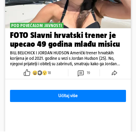
POD POVEĆALOM JAVNOSTI
FOTO Slavni hrvatski trener je
upecao 49 godina mlađu misicu
BILL BELICHICK I JORDAN HUDSON Američki trener hrvatskih
korijena je od 2021. godine u vezi s Jordan Hudson (25). No,
njegovi prijatelji i obitelj su zabrinuti, smatraju kako ga Jordan
kontrolira
18
19
Učitaj više