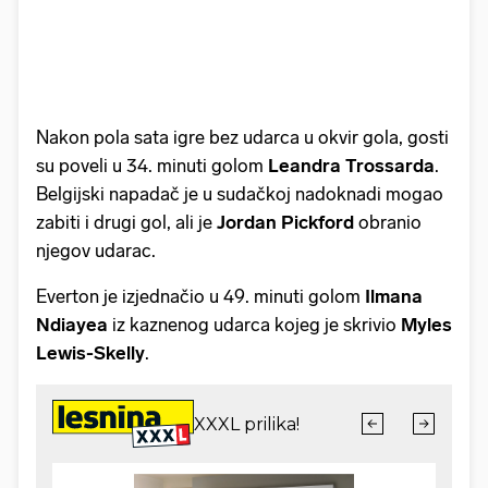
Nakon pola sata igre bez udarca u okvir gola, gosti
su poveli u 34. minuti golom
Leandra
Trossarda
.
Belgijski napadač je u sudačkoj nadoknadi mogao
zabiti i drugi gol, ali je
Jordan
Pickford
obranio
njegov udarac.
Everton je izjednačio u 49. minuti golom
Ilmana
Ndiayea
iz kaznenog udarca kojeg je skrivio
Myles
Lewis-Skelly
.