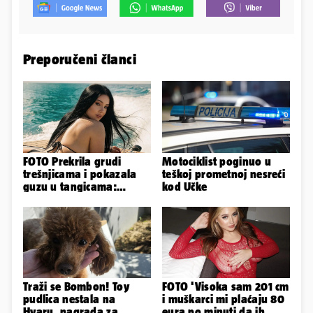
Preporučeni članci
FOTO Prekrila grudi
Motociklist poginuo u
trešnjicama i pokazala
teškoj prometnoj nesreći
guzu u tangicama:
kod Učke
Ovako ljetuje bujna
Slavonka
Traži se Bombon! Toy
FOTO 'Visoka sam 201 cm
pudlica nestala na
i muškarci mi plaćaju 80
Hvaru, nagrada za
eura po minuti da ih