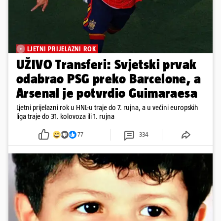
LJETNI PRIJELAZNI ROK
UŽIVO Transferi: Svjetski prvak
odabrao PSG preko Barcelone, a
Arsenal je potvrdio Guimaraesa
Ljetni prijelazni rok u HNL-u traje do 7. rujna, a u većini europskih
liga traje do 31. kolovoza ili 1. rujna
77
334