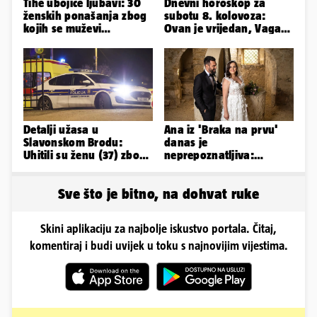
Tihe ubojice ljubavi: 30
Dnevni horoskop za
ženskih ponašanja zbog
subotu 8. kolovoza:
kojih se muževi
Ovan je vrijedan, Vaga
emocionalno distanciraju
uživa u izlascima...
Detalji užasa u
Ana iz 'Braka na prvu'
Slavonskom Brodu:
danas je
Uhitili su ženu (37) zbog
neprepoznatljiva:
smrti 71-godišnjeg
Odselila je iz Hrvatske, a
muškarca
ovako sad izgleda
Sve što je bitno, na dohvat ruke
Skini aplikaciju za najbolje iskustvo portala. Čitaj,
komentiraj i budi uvijek u toku s najnovijim vijestima.