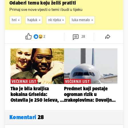
Odaberi temu koju želiš pratiti
Primaj sve nove vijesti o temi i budi u tijeku
hnl
hajduk
nk rijeka
luka menalo
2
28
Komentari
28