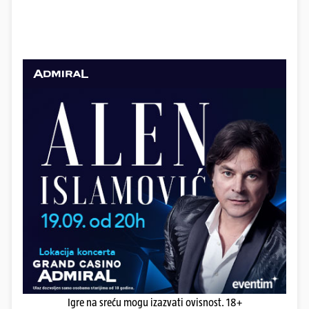
Igre na sreću mogu izazvati ovisnost. 18+