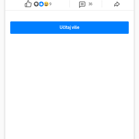
u Sloveniji
9
36
Učitaj više