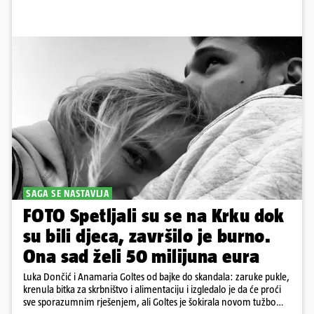
SAGA SE NASTAVLJA
FOTO Spetljali su se na Krku dok
su bili djeca, završilo je burno.
Ona sad želi 50 milijuna eura
Luka Dončić i Anamaria Goltes od bajke do skandala: zaruke pukle,
krenula bitka za skrbništvo i alimentaciju i izgledalo je da će proći
sve sporazumnim rješenjem, ali Goltes je šokirala novom tužbom