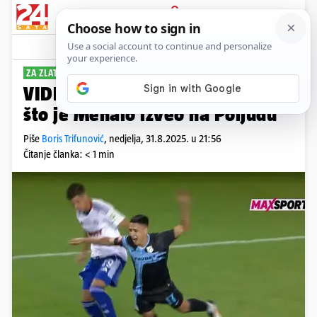
PRIJAVA
Sport
Komentari
28
ZA ZLATNU MALINU
VIDEO Bizarno simuliranje, evo
što je Menalo izveo na Poljudu
Piše
Boris Trifunović
,
nedjelja, 31.8.2025. u 21:56
Čitanje članka: < 1 min