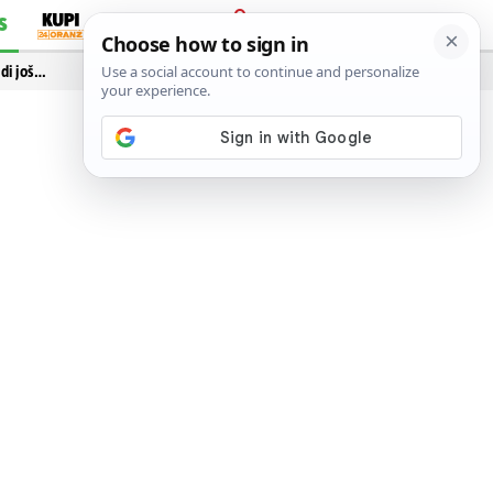
S
PRIJAVA
idi još…