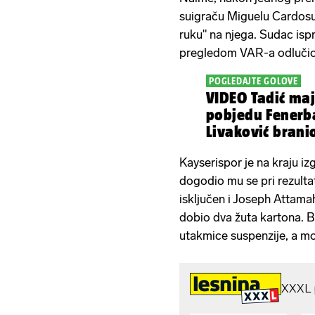
suigraču Miguelu Cardosu
ruku" na njega. Sudac isprva
pregledom VAR-a odlučio
POGLEDAJTE GOLOVE
VIDEO Tadić maj
pobjedu Fenerb
Livaković branio
utakmicu
Kayserispor je na kraju iz
dogodio mu se pri rezultat
isključen i Joseph Attama
dobio dva žuta kartona. 
utakmice suspenzije, a m