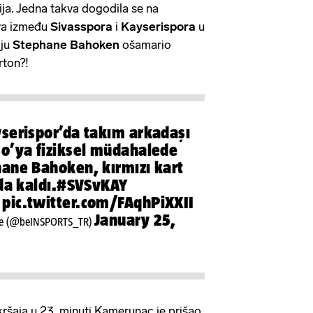
ija. Jedna takva dogodila se na
va između
Sivasspora
i
Kayserispora
u
iju
Stephane Bahoken
ošamario
arton?!
serispor’da takım arkadaşı
o’ya fiziksel müdahalede
ane Bahoken, kırmızı kart
da kaldı.
#SVSvKAY
pic.twitter.com/FAqhPiXXII
January 25,
ye (@beINSPORTS_TR)
ršaja u 23. minuti Kamerunac je prišao