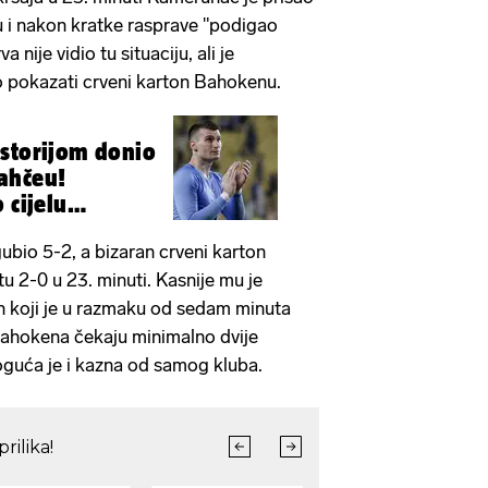
 i nakon kratke rasprave "podigao
 nije vidio tu situaciju, ali je
 pokazati crveni karton Bahokenu.
storijom donio
ahčeu!
 cijelu
gubio 5-2, a bizaran crveni karton
u 2-0 u 23. minuti. Kasnije mu je
h koji je u razmaku od sedam minuta
Bahokena čekaju minimalno dvije
oguća je i kazna od samog kluba.