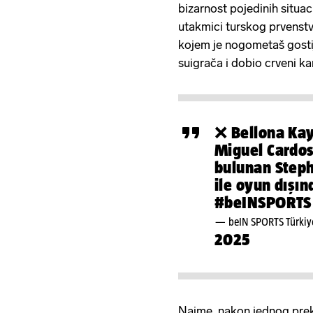
bizarnost pojedinih situac
utakmici turskog prvenst
kojem je nogometaš gost
suigrača i dobio crveni k
❌ Bellona Kay
Miguel Cardos
bulunan Steph
ile oyun dışın
#beINSPORTS
— beIN SPORTS Türki
2025
Naime, nakon jednog prek