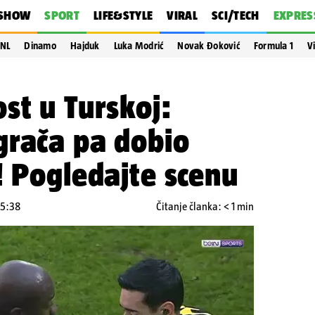
SHOW
SPORT
LIFE&STYLE
VIRAL
SCI/TECH
EXPRES
NL
Dinamo
Hajduk
Luka Modrić
Novak Đoković
Formula 1
V
st u Turskoj:
grača pa dobio
! Pogledajte scenu
15:38
Čitanje članka: < 1 min