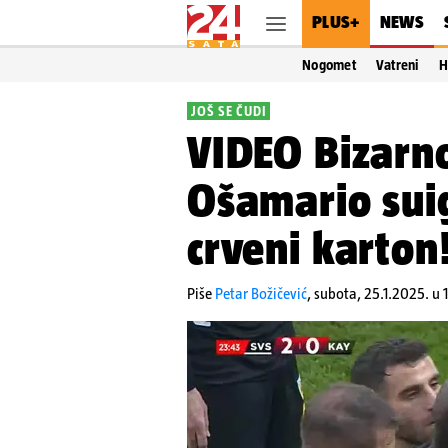
PLUS+
NEWS
Nogomet
Vatreni
H
JOŠ SE ČUDI
VIDEO Bizarno
Ošamario sui
crveni karton
Piše
Petar Božičević
,
subota, 25.1.2025. u 