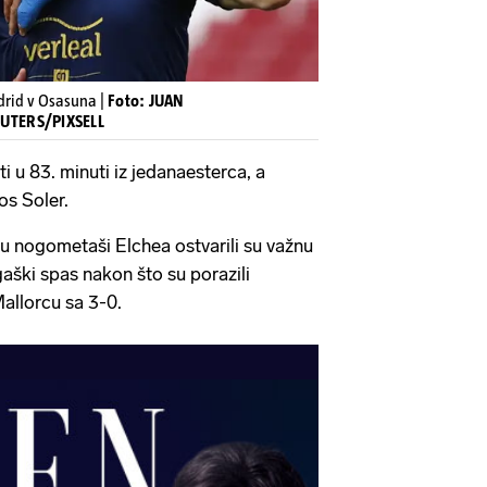
drid v Osasuna |
Foto: JUAN
UTERS/PIXSELL
ti u 83. minuti iz jedanaesterca, a
os Soler.
u nogometaši Elchea ostvarili su važnu
aški spas nakon što su porazili
allorcu sa 3-0.