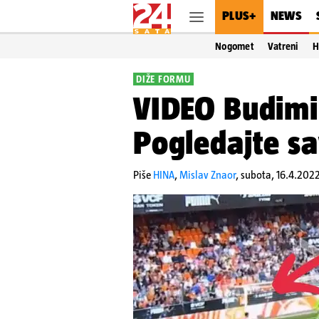
PLUS+
NEWS
Nogomet
Vatreni
H
DIŽE FORMU
VIDEO Budimir
Pogledajte s
Piše
HINA
,
Mislav Znaor
,
subota, 16.4.2022