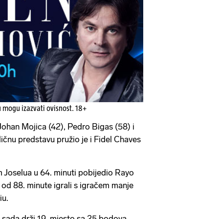
u mogu izazvati ovisnost. 18+
 Johan Mojica (42), Pedro Bigas (58) i
ičnu predstavu pružio je i Fidel Chaves
 Joselua u 64. minuti pobijedio Rayo
 od 88. minute igrali s igračem manje
iu.
i, sada drži 19. mjesto sa 25 bodova,