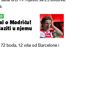
a.
MO
jal o Modriću!
laziti u njemu
 72 boda, 12 više od Barcelone i