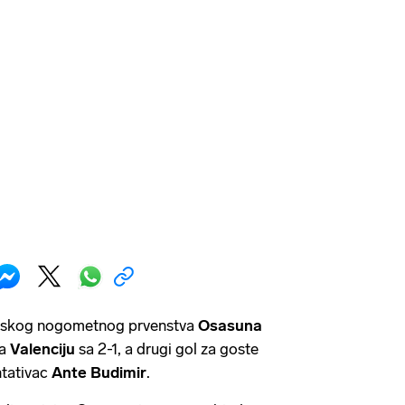
jolskog nogometnog prvenstva
Osasuna
la
Valenciju
sa 2-1, a drugi gol za goste
ntativac
Ante Budimir
.