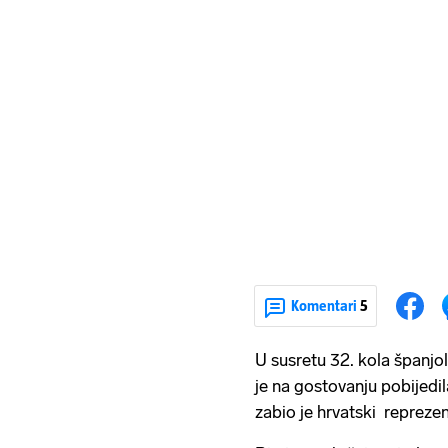
Komentari
5
U susretu 32. kola špan
je na gostovanju pobijedi
zabio je hrvatski repreze