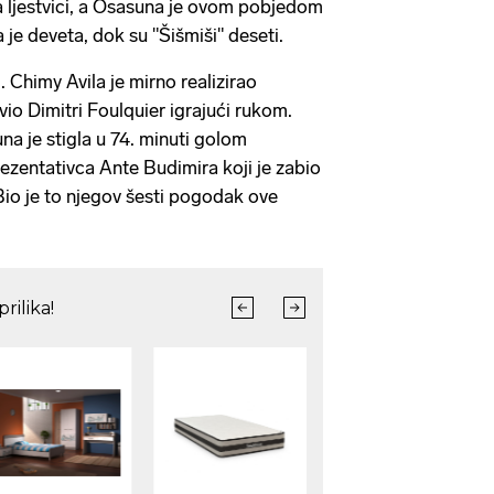
na ljestvici, a Osasuna je ovom pobjedom
 je deveta, dok su "Šišmiši" deseti.
. Chimy Avila je mirno realizirao
ivio Dimitri Foulquier igrajući rukom.
na je stigla u 74. minuti golom
zentativca Ante Budimira koji je zabio
Bio je to njegov šesti pogodak ove