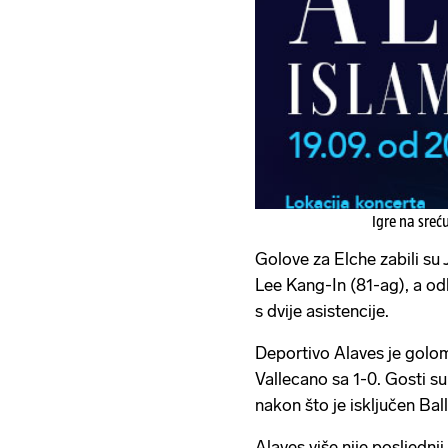
Igre na sreć
Golove za Elche zabili su
Lee Kang-In (81-ag), a odl
s dvije asistencije.
Deportivo Alaves je golom
Vallecano sa 1-0. Gosti su
nakon što je isključen Ball
Alaves više nije posljednj