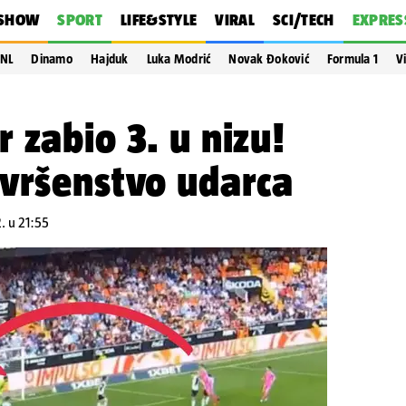
SHOW
SPORT
LIFE&STYLE
VIRAL
SCI/TECH
EXPRES
NL
Dinamo
Hajduk
Luka Modrić
Novak Đoković
Formula 1
V
 zabio 3. u nizu!
avršenstvo udarca
. u 21:55