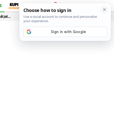
S
PRIJAVA
idi još…